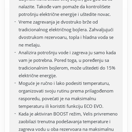
nalazite. Takođe vam pomaže da kontrolišete
potrošnju električne energije i uštedite novac.
Vreme zagrevanja je dvostruko brže od
tradicionalnog električnog bojlera. Zahvaljujući
dvostrukom rezervoaru, topla i hladna voda se
ne mešaju.
Analizira potrošnju vode i zagreva ju samo kada
vam je potrebna. Pored toga, u poređenju sa
tradicionalnim bojlerom, može uštedeti do 15%
električne energije.
Moguće je ručno i lako podesiti temperaturu,
organizovati svoju rutinu prema prilagođenom
rasporedu, povećati je na maksimalnu
temperaturu ili koristiti funkciju ECO EVO.
Kada je aktiviran BOOST režim, Velis privremeno
zaobilazi trenutna podešavanja temperature i
zagreva vodu u oba rezervoara na maksimalnu