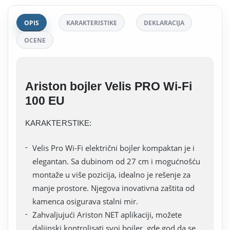
OPIS
KARAKTERISTIKE
DEKLARACIJA
OCENE
Ariston bojler Velis PRO Wi-Fi
100 EU
KARAKTERSTIKE:
Velis Pro Wi-Fi električni bojler kompaktan je i
elegantan. Sa dubinom od 27 cm i mogućnošću
montaže u više pozicija, idealno je rešenje za
manje prostore. Njegova inovativna zaštita od
kamenca osigurava stalni mir.
Zahvaljujući Ariston NET aplikaciji, možete
daljinski kontrolisati svoj bojler, gde god da se