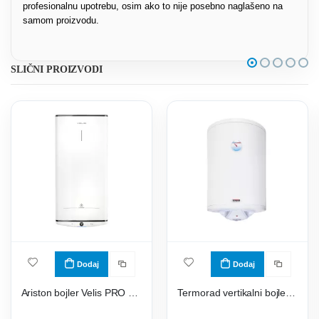
profesionalnu upotrebu, osim ako to nije posebno naglašeno na
samom proizvodu.
SLIČNI PROIZVODI
Dodaj
Dodaj
Ariston bojler Velis PRO 80 EU
Termorad vertikalni bojler BTCR-60 beo