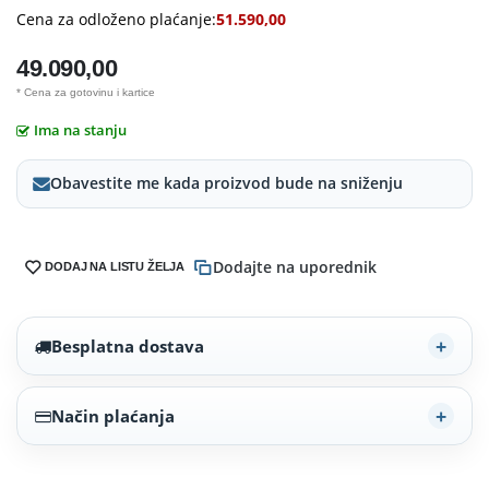
Cena za odloženo plaćanje:
51.590,00
49.090,00
* Cena za gotovinu i kartice
Ima na stanju
Obavestite me kada proizvod bude na sniženju
Dodajte na uporednik
DODAJ NA LISTU ŽELJA
Besplatna dostava
Način plaćanja