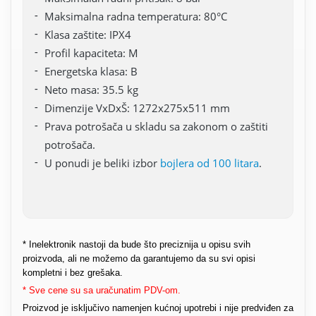
Maksimalna radna temperatura: 80°C
Klasa zaštite: IPX4
Profil kapaciteta: M
Energetska klasa: B
Neto masa: 35.5 kg
Dimenzije VxDxŠ: 1272x275x511 mm
Prava potrošača u skladu sa zakonom o zaštiti
potrošača.
U ponudi je beliki izbor
bojlera od 100 litara
.
* Inelektronik nastoji da bude što preciznija u opisu svih
proizvoda, ali ne možemo da garantujemo da su svi opisi
kompletni i bez grešaka.
* Sve cene su sa uračunatim PDV-om.
Proizvod je isključivo namenjen kućnoj upotrebi i nije predviđen za