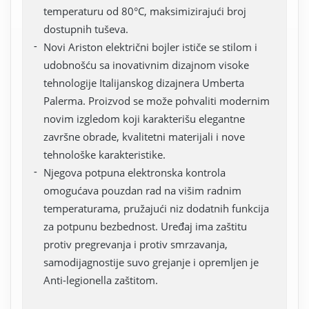
temperaturu od 80°C, maksimizirajući broj
dostupnih tuševa.
Novi Ariston električni bojler ističe se stilom i
udobnošću sa inovativnim dizajnom visoke
tehnologije Italijanskog dizajnera Umberta
Palerma. Proizvod se može pohvaliti modernim
novim izgledom koji karakterišu elegantne
završne obrade, kvalitetni materijali i nove
tehnološke karakteristike.
Njegova potpuna elektronska kontrola
omogućava pouzdan rad na višim radnim
temperaturama, pružajući niz dodatnih funkcija
za potpunu bezbednost. Uređaj ima zaštitu
protiv pregrevanja i protiv smrzavanja,
samodijagnostije suvo grejanje i opremljen je
Anti-legionella zaštitom.