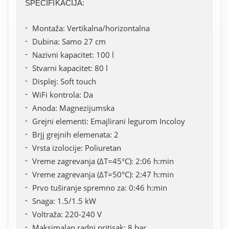
SPECIFIKACIJA:
Montaža: Vertikalna/horizontalna
Dubina: Samo 27 cm
Nazivni kapacitet: 100 l
Stvarni kapacitet: 80 l
Displej: Soft touch
WiFi kontrola: Da
Anoda: Magnezijumska
Grejni elementi: Emajlirani legurom Incoloy
Brjj grejnih elemenata: 2
Vrsta izolocije: Poliuretan
Vreme zagrevanja (ΔT=45°C): 2:06 h:min
Vreme zagrevanja (ΔT=50°C): 2:47 h:min
Prvo tuširanje spremno za: 0:46 h:min
Snaga: 1.5/1.5 kW
Voltraža: 220-240 V
Maksimalan radni pritisak: 8 bar