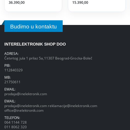
36.390,00
15.390,00
Budimo u kontaktu
INTERELEKTRONIK SHOP DOO
ADRESA:
Četvrtog jula 1 prilaz 5a,11307 Beograd-Grocka-Boleč
PIB:
112840329
MB:
21750611
EMAIL:
prodaja@inelektronik.com
EMAIL:
prodaja@inelektronik.com
reklamacije@inelektronik.com
office@inelektronik.com
TELEFON:
064 1144 728
011 8062 320