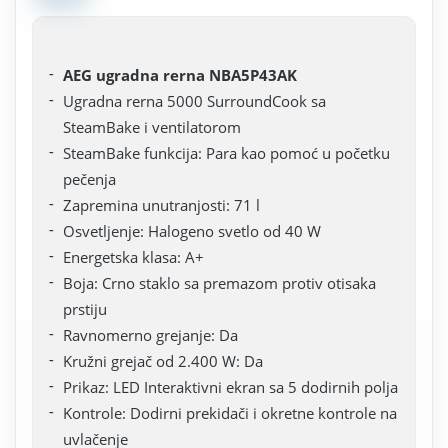
AEG ugradna rerna NBA5P43AK
Ugradna rerna 5000 SurroundCook sa
SteamBake i ventilatorom
SteamBake funkcija: Para kao pomoć u početku
pečenja
Zapremina unutranjosti: 71 l
Osvetljenje: Halogeno svetlo od 40 W
Energetska klasa: A+
Boja: Crno staklo sa premazom protiv otisaka
prstiju
Ravnomerno grejanje: Da
Kružni grejač od 2.400 W: Da
Prikaz: LED Interaktivni ekran sa 5 dodirnih polja
Kontrole: Dodirni prekidači i okretne kontrole na
uvlačenje