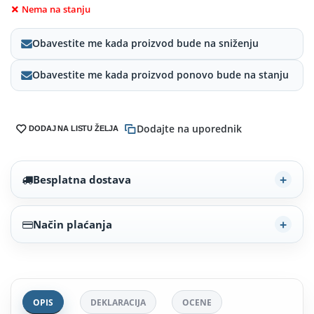
Nema na stanju
Obavestite me kada proizvod bude na sniženju
Obavestite me kada proizvod ponovo bude na stanju
Dodajte na uporednik
DODAJ NA LISTU ŽELJA
Besplatna dostava
Način plaćanja
OPIS
DEKLARACIJA
OCENE