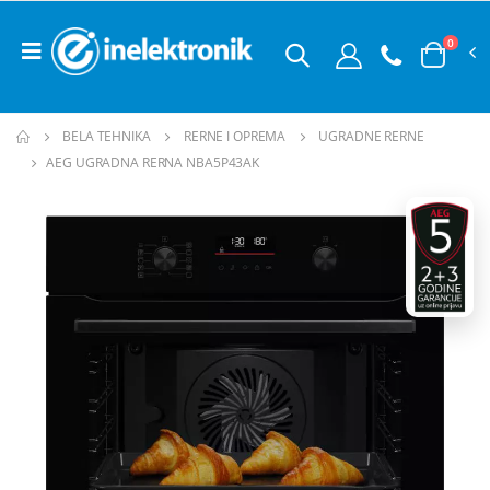
0
BELA TEHNIKA
RERNE I OPREMA
UGRADNE RERNE
AEG UGRADNA RERNA NBA5P43AK