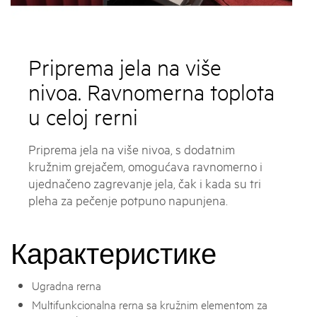
Priprema jela na više
nivoa. Ravnomerna toplota
u celoj rerni
Priprema jela na više nivoa, s dodatnim
kružnim grejačem, omogućava ravnomerno i
ujednačeno zagrevanje jela, čak i kada su tri
pleha za pečenje potpuno napunjena.
Карактеристике
Ugradna rerna
Multifunkcionalna rerna sa kružnim elementom za