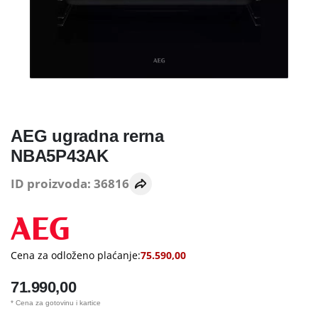
AEG ugradna rerna
NBA5P43AK
ID proizvoda: 36816
Cena za odloženo plaćanje:
75.590,00
71.990,00
* Cena za gotovinu i kartice