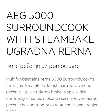
AEG 5000
SURROUNDCOOK
WITH STEAMBAKE
UGRADNA RERNA
Bolje pečenje uz pomoć pare
Multifunkcionalna rerna 5000 SurroundCook® s
funkcijom SteamBake koristi paru za savršeno
pečenje – jela su zlatno-hrskava spolja, dok
unutrašnjost ostaje mekana i sočna. Ravnomerno
pečenje bez potrebe za okretanjem ili pomeranjem
pleha.