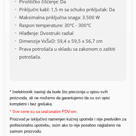
Pirolitičko čišćenje: Da
Priključni kabl: 1,5 m sa schuko priključak: Da
Maksimalna priključna snaga: 3.500 W
Raspon temperature: 30°C - 300°C
Hlađenje: Dvostruki radial
Dimenzije VxŠxD: 59,4 x 59,5 x 56,7 cm
Prava potrošača u skladu sa zakonom o zaštiti
potrošača.
* Inelektronik nastoji da bude što preciznija u opisu svih
proizvoda, ali ne možemo da garantujemo da su svi opisi
kompletni i bez grešaka.
* Sve cene su sa uračunatim PDV-om.
Proizvod je isključivo namenjen kućnoj upotrebi i nije predviđen za
profesionalnu upotrebu, osim ako to nije posebno naglašeno na
samom proizvodu.