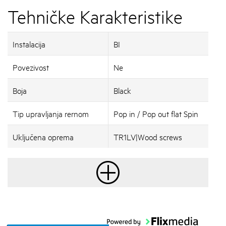
Tehničke Karakteristike
Instalacija
BI
Povezivost
Ne
Boja
Black
Tip upravljanja rernom
Pop in / Pop out flat Spin
Uključena oprema
TR1LV|Wood screws