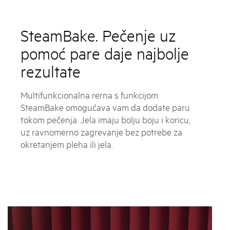
SteamBake. Pečenje uz
pomoć pare daje najbolje
rezultate
Multifunkcionalna rerna s funkcijom
SteamBake omogućava vam da dodate paru
tokom pečenja. Jela imaju bolju boju i koricu,
uz ravnomerno zagrevanje bez potrebe za
okretanjem pleha ili jela.