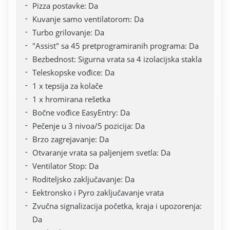
Pizza postavke: Da
Kuvanje samo ventilatorom: Da
Turbo grilovanje: Da
"Assist" sa 45 pretprogramiranih programa: Da
Bezbednost: Sigurna vrata sa 4 izolacijska stakla
Teleskopske vođice: Da
1 x tepsija za kolače
1 x hromirana rešetka
Bočne vođice EasyEntry: Da
Pečenje u 3 nivoa/5 pozicija: Da
Brzo zagrejavanje: Da
Otvaranje vrata sa paljenjem svetla: Da
Ventilator Stop: Da
Roditeljsko zaključavanje: Da
Eektronsko i Pyro zaključavanje vrata
Zvučna signalizacija početka, kraja i upozorenja:
Da