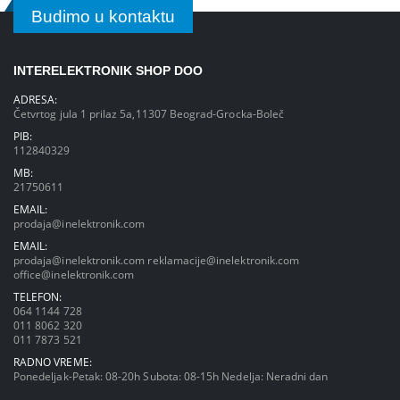
Budimo u kontaktu
INTERELEKTRONIK SHOP DOO
ADRESA:
Četvrtog jula 1 prilaz 5a,11307 Beograd-Grocka-Boleč
PIB:
112840329
MB:
21750611
EMAIL:
prodaja@inelektronik.com
EMAIL:
prodaja@inelektronik.com
reklamacije@inelektronik.com
office@inelektronik.com
TELEFON:
064 1144 728
011 8062 320
011 7873 521
RADNO VREME:
Ponedeljak-Petak: 08-20h Subota: 08-15h Nedelja: Neradni dan