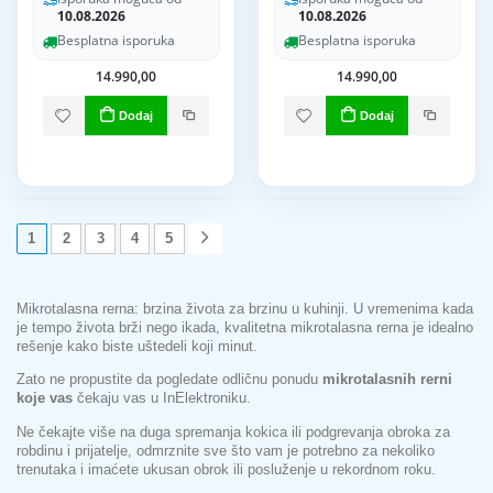
10.08.2026
10.08.2026
Besplatna isporuka
Besplatna isporuka
14.990,00
14.990,00
Dodaj
Dodaj
1
2
3
4
5
Mikrotalasna rerna: brzina života za brzinu u kuhinji. U vremenima kada
je tempo života brži nego ikada, kvalitetna mikrotalasna rerna je idealno
rešenje kako biste uštedeli koji minut.
Zato ne propustite da pogledate odličnu ponudu
mikrotalasnih rerni
koje vas
čekaju vas u InElektroniku.
Ne čekajte više na duga spremanja kokica ili podgrevanja obroka za
robdinu i prijatelje, odmrznite sve što vam je potrebno za nekoliko
trenutaka i imaćete ukusan obrok ili posluženje u rekordnom roku.