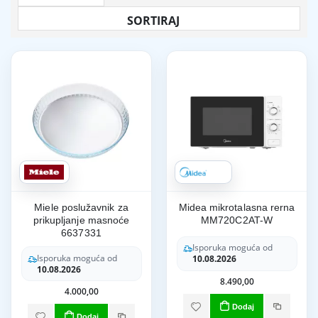
Miele poslužavnik za
Midea mikrotalasna rerna
prikupljanje masnoće
MM720C2AT-W
6637331
Isporuka moguća od
Isporuka moguća od
10.08.2026
10.08.2026
8.490,00
4.000,00
Dodaj
Dodaj