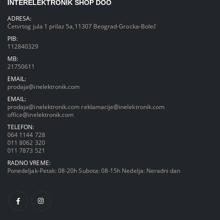
INTERELEKTRONIK SHOP DOO
ADRESA:
Četvrtog jula 1 prilaz 5a,11307 Beograd-Grocka-Boleč
PIB:
112840329
MB:
21750611
EMAIL:
prodaja@inelektronik.com
EMAIL:
prodaja@inelektronik.com
reklamacije@inelektronik.com
office@inelektronik.com
TELEFON:
064 1144 728
011 8062 320
011 7873 521
RADNO VREME:
Ponedeljak-Petak: 08-20h Subota: 08-15h Nedelja: Neradni dan