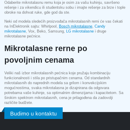
Odaberite mikrotalasnu rernu koja je osim za vašu kuhinju, savršeno
rešenje i za vikendicu ili studentsku sobu i imajte rešenje za brze i tople
obroke na dohvat ruke, gde god da ste.
Neki od modela sledećih proizvođača mikrotalasnih rerni će vas čekati
na InElektronik sajtu: Whirlpool,
Bosch mikrotalasne
,
Candy
mikrotalasne
, Vox, Beko, Samsung,
LG mikrotalasne
i druge
mikrotalasne pećnice.
Mikrotalasne rerne po
povoljnim cenama
Veliki naš izbor mikrotalasnih pećnica koje pružaju kombinaciju
funkcionalnosti i stila po pristupačnim cenama. Od standardnih
mikrotalasnih do naprednih modela sa grilom i konvekcijskim
mogućnostima, svaka mikrotalasna je dizajnirana da odgovara
potrebama vaše kuhinje, sa optimalnim dimenzijama i kapacitetom. Sa
širokim spektrom mikrotalasnih, cena je prilagođena da zadovolji
različite budžete.
Budimo u kontaktu