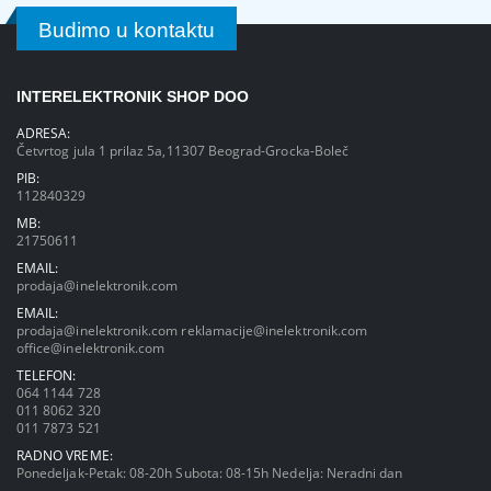
Budimo u kontaktu
INTERELEKTRONIK SHOP DOO
ADRESA:
Četvrtog jula 1 prilaz 5a,11307 Beograd-Grocka-Boleč
PIB:
112840329
MB:
21750611
EMAIL:
prodaja@inelektronik.com
EMAIL:
prodaja@inelektronik.com
reklamacije@inelektronik.com
office@inelektronik.com
TELEFON:
064 1144 728
011 8062 320
011 7873 521
RADNO VREME:
Ponedeljak-Petak: 08-20h Subota: 08-15h Nedelja: Neradni dan