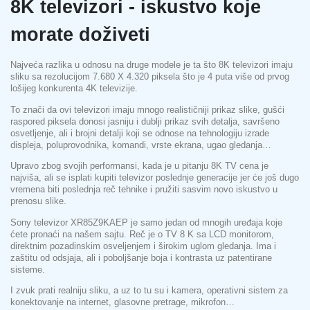
8K televizori - iskustvo koje
morate doživeti
Najveća razlika u odnosu na druge modele je ta što 8K televizori imaju
sliku sa rezolucijom 7.680 X 4.320 piksela što je 4 puta više od prvog
lošijeg konkurenta 4K televizije.
To znači da ovi televizori imaju mnogo realističniji prikaz slike, gušći
raspored piksela donosi jasniju i dublji prikaz svih detalja, savršeno
osvetljenje, ali i brojni detalji koji se odnose na tehnologiju izrade
displeja, poluprovodnika, komandi, vrste ekrana, ugao gledanja…
Upravo zbog svojih performansi, kada je u pitanju 8K TV cena je
najviša, ali se isplati kupiti televizor poslednje generacije jer će još dugo
vremena biti poslednja reč tehnike i pružiti sasvim novo iskustvo u
prenosu slike.
Sony televizor XR85Z9KAEP je samo jedan od mnogih uređaja koje
ćete pronaći na našem sajtu. Reč je o TV 8 K sa LCD monitorom,
direktnim pozadinskim osveljenjem i širokim uglom gledanja. Ima i
zaštitu od odsjaja, ali i poboljšanje boja i kontrasta uz patentirane
sisteme.
I zvuk prati realniju sliku, a uz to tu su i kamera, operativni sistem za
konektovanje na internet, glasovne pretrage, mikrofon…