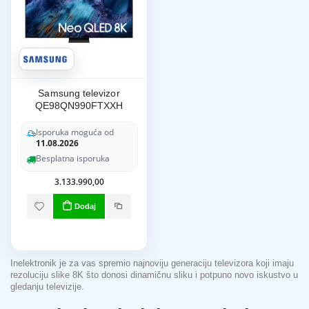
Samsung televizor
QE98QN990FTXXH
Isporuka moguća od
11.08.2026
Besplatna isporuka
3.133.990,00
Dodaj
Inelektronik je za vas spremio najnoviju generaciju televizora koji imaju
rezoluciju slike 8K što donosi dinamičnu sliku i potpuno novo iskustvo u
gledanju televizije.