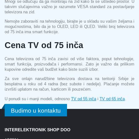
Mnogi se odlučuju da ga montiraju na zid kako bi se uštedeo prostor. U
takvim slučajevima važno je razumete VESA standard za postavljanje
televizora na zid.
Nemojte zaboraviti na tehnologiju, birajte je u skladu su vašim željama i
mogućnostima, bilo da je to OLED, LED ili QLED. Veliki broj televizora
od 75 inča ima smart funkcije.
Cena TV od 75 inča
Cena televizora od 75 inča zavisi od više faktora, poput tehnologije,
smart funkcija, proizvođača i performansi. Zato je važno da prilikom
kupovine odredite vaš budžet kako biste suzili izbor.
Za sve onlajn narudžbine televizora dostava na teritoriji Srbije je
besplatna u roku od 4 radna (bez subote i nedelje). Plaćanje možete
izvršiti uplatom na račun, karticom ili pouzećem.
U ponudi su i manji modeli, odnosno
TV od 55 inča
i
TV od 65 inča
.
Budimo u kontaktu
INTERELEKTRONIK SHOP DOO