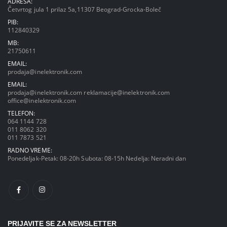
ADRESA:
Četvrtog jula 1 prilaz 5a,11307 Beograd-Grocka-Boleč
PIB:
112840329
MB:
21750611
EMAIL:
prodaja@inelektronik.com
EMAIL:
prodaja@inelektronik.com
reklamacije@inelektronik.com
office@inelektronik.com
TELEFON:
064 1144 728
011 8062 320
011 7873 521
RADNO VREME:
Ponedeljak-Petak: 08-20h Subota: 08-15h Nedelja: Neradni dan
PRIJAVITE SE ZA NEWSLETTER