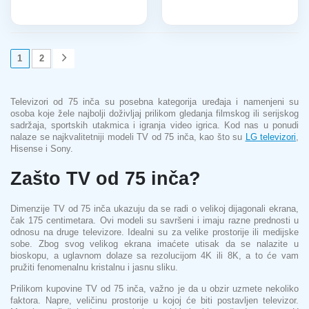
1
2
Televizori od 75 inča su posebna kategorija uređaja i namenjeni su
osoba koje žele najbolji doživljaj prilikom gledanja filmskog ili serijskog
sadržaja, sportskih utakmica i igranja video igrica. Kod nas u ponudi
nalaze se najkvalitetniji modeli TV od 75 inča, kao što su
LG televizori
,
Hisense i Sony.
Zašto TV od 75 inča?
Dimenzije TV od 75 inča ukazuju da se radi o velikoj dijagonali ekrana,
čak 175 centimetara. Ovi modeli su savršeni i imaju razne prednosti u
odnosu na druge televizore. Idealni su za velike prostorije ili medijske
sobe. Zbog svog velikog ekrana imaćete utisak da se nalazite u
bioskopu, a uglavnom dolaze sa rezolucijom 4K ili 8K, a to će vam
pružiti fenomenalnu kristalnu i jasnu sliku.
Prilikom kupovine TV od 75 inča, važno je da u obzir uzmete nekoliko
faktora. Napre, veličinu prostorije u kojoj će biti postavljen televizor.