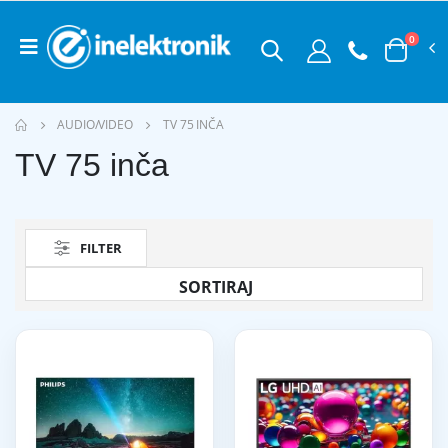
0
AUDIO/VIDEO
TV 75 INČA
TV 75 inča
FILTER