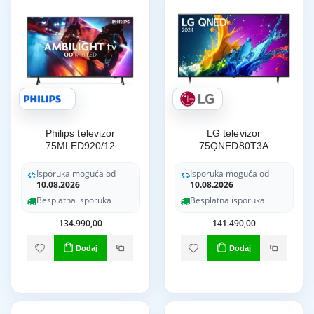
Philips televizor
LG televizor
75MLED920/12
75QNED80T3A
Isporuka moguća od
Isporuka moguća od
10.08.2026
10.08.2026
Besplatna isporuka
Besplatna isporuka
134.990,00
141.490,00
Dodaj
Dodaj