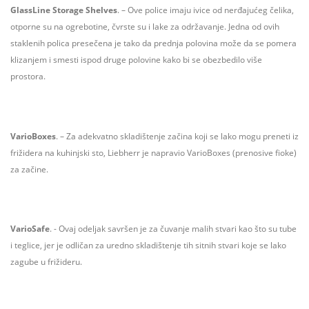
GlassLine Storage Shelves
. – Ove police imaju ivice od nerđajućeg čelika,
otporne su na ogrebotine, čvrste su i lake za održavanje. Jedna od ovih
staklenih polica presečena je tako da prednja polovina može da se pomera
klizanjem i smesti ispod druge polovine kako bi se obezbedilo više
prostora.
VarioBoxes
. – Za adekvatno skladištenje začina koji se lako mogu preneti iz
frižidera na kuhinjski sto, Liebherr je napravio VarioBoxes (prenosive fioke)
za začine.
VarioSafe
. - Ovaj odeljak savršen je za čuvanje malih stvari kao što su tube
i teglice, jer je odličan za uredno skladištenje tih sitnih stvari koje se lako
zagube u frižideru.