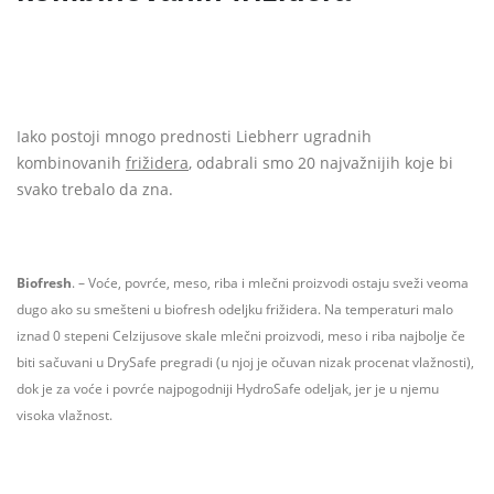
Iako postoji mnogo prednosti Liebherr ugradnih
kombinovanih
frižidera
, odabrali smo 20 najvažnijih koje bi
svako trebalo da zna.
Biofresh
. – Voće, povrće, meso, riba i mlečni proizvodi ostaju sveži veoma
dugo ako su smešteni u biofresh odeljku frižidera. Na temperaturi malo
iznad 0 stepeni Celzijusove skale mlečni proizvodi, meso i riba najbolje če
biti sačuvani u DrySafe pregradi (u njoj je očuvan nizak procenat vlažnosti),
dok je za voće i povrće najpogodniji HydroSafe odeljak, jer je u njemu
visoka vlažnost.