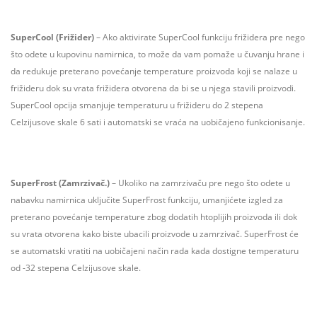
SuperCool (Frižider)
– Ako aktivirate SuperCool funkciju frižidera pre nego
što odete u kupovinu namirnica, to može da vam pomaže u čuvanju hrane i
da redukuje preterano povećanje temperature proizvoda koji se nalaze u
frižideru dok su vrata frižidera otvorena da bi se u njega stavili proizvodi.
SuperCool opcija smanjuje temperaturu u frižideru do 2 stepena
Celzijusove skale 6 sati i automatski se vraća na uobičajeno funkcionisanje.
SuperFrost (Zamrzivač.)
– Ukoliko na zamrzivaču pre nego što odete u
nabavku namirnica uključite SuperFrost funkciju, umanjićete izgled za
preterano povećanje temperature zbog dodatih htoplijih proizvoda ili dok
su vrata otvorena kako biste ubacili proizvode u zamrzivač. SuperFrost će
se automatski vratiti na uobičajeni način rada kada dostigne temperaturu
od -32 stepena Celzijusove skale.