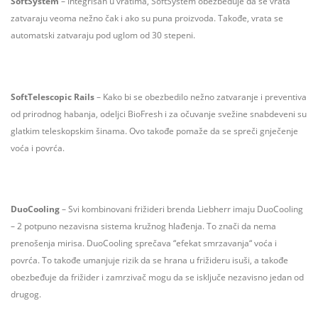
SoftSystem
– Integrisan u vratima, SoftSystem obezbeđuje da se vrata
zatvaraju veoma nežno čak i ako su puna proizvoda. Takođe, vrata se
automatski zatvaraju pod uglom od 30 stepeni.
SoftTelescopic Rails
– Kako bi se obezbedilo nežno zatvaranje i preventiva
od prirodnog habanja, odeljci BioFresh i za očuvanje svežine snabdeveni su
glatkim teleskopskim šinama. Ovo takođe pomaže da se spreči gnječenje
voća i povrća.
DuoCooling
– Svi kombinovani frižideri brenda Liebherr imaju DuoCooling
– 2 potpuno nezavisna sistema kružnog hlađenja. To znači da nema
prenošenja mirisa. DuoCooling sprečava “efekat smrzavanja“ voća i
povrća. To takođe umanjuje rizik da se hrana u frižideru isuši, a takođe
obezbeđuje da frižider i zamrzivač mogu da se isključe nezavisno jedan od
drugog.