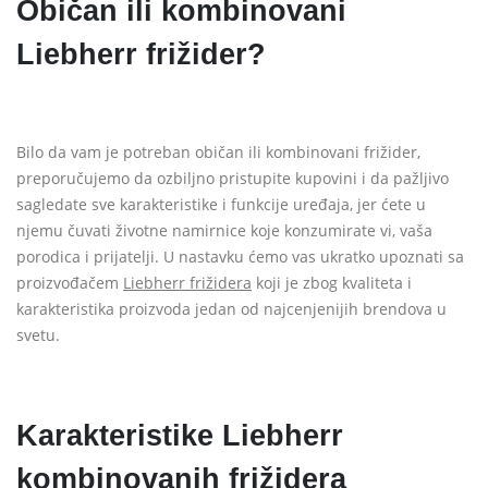
Običan ili kombinovani
Liebherr frižider?
Bilo da vam je potreban običan ili kombinovani frižider,
preporučujemo da ozbiljno pristupite kupovini i da pažljivo
sagledate sve karakteristike i funkcije uređaja, jer ćete u
njemu čuvati životne namirnice koje konzumirate vi, vaša
porodica i prijatelji. U nastavku ćemo vas ukratko upoznati sa
proizvođačem
Liebherr frižidera
koji je zbog kvaliteta i
karakteristika proizvoda jedan od najcenjenijih brendova u
svetu.
Karakteristike Liebherr
kombinovanih frižidera