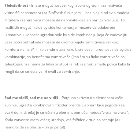
Fleksibilnost
- Imate mogućnost velikog izbora ugradnih zamrzivača
visine 60 centimetara (sa BioFresh funkcijom ili bez nje), a od svih modela
frižidera i zamrzivača možete da napravite idealan par. Zahvaljujući 15
različitih mogućih side by side kombinacija, možete da odaberete
ultimativnu Liebherr ugradnu side by side kombinaciju koja će zadovoljiti
vaše potrebe! Takođe možete da ukombinujete zamrzivače velikog
komfora visine 91 ili 75 centimetara kako biste osetili prednost side by side
kombinacije, sa benefitima zamrzivača (kao što su fioke zamrzivača na
teleskopskim šinama za lakši pristup) i širok razmak između polica kako bi
mogli da se smeste veliki ovali za serviranje.
Sad me vidiš, sad me ne vidiš
– Potpuno skriven iza elemenata vaše
kuhinje, ugradni kombinovani frižider brenda Liebherr biće pogodan za
svaki dom. Uređaj je smešten u element pomoću metoda“vrata na vrata“.
Kada zatvorite vrata vašeg uređaja, vaš frižider virtuelno nestaje (ali
nemojte da se plašite – on je još tu!)