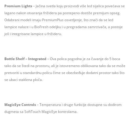
Premium Lights
– Jačina svetla koju proizvodi više led sijalica povećava se
lagano nakon otvaranja frižidera pa postepeno dostiže premijum opseg.
Odabrani modeli imaju PremiumPlus osvetljenje, što znači da se led
lampice nalaze i u BioFresh odeljku i u pregradama zamrzivača, a postoje
još i integrisane lampice u frižideru.
Bottle Shelf – Integrated
– Ova polica pogodna je za čuvanje do 5 boca
tako da se štedi na prostoru, ali je istovremeno oblikovana tako da se može
pretvoriti u standardnu policu čime se obezbeđuje dodatni prostor tako što
se ubaci staklena ploča.
MagicEye Controls
– Temperatura i druge funkcije dostupne su dodirom
dugmeta sa SoftTouch MagicEye kontrolama.