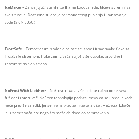
IceMaker
– Zahvaljujući stalnim zalihama kockica leda, bićete spremni za
sve situacije. Dostupne su opcije permanentnog punjenja ili tankovanja
vode (SICN 3366.)
FrostSafe
– Temperature hlađenja nalaze se ispod i iznad svake fioke sa
FrostSafe sistemom. Fioke zamrzivača su još više duboke, providne i
zatvorene sa svih strana.
NoFrost With Liebherr
– NoFrost, nikada više nećete ručno odmrzavati
frižider i zamrzivač! NoFrost tehnologija podrazumeva da se uređaj nikada
neće previše zalediti, jer se hrana brzo zamrzava a višak vlažnosti izbačen
je iz zamrzivača pre nego što može da dođe do zamrzavanja.