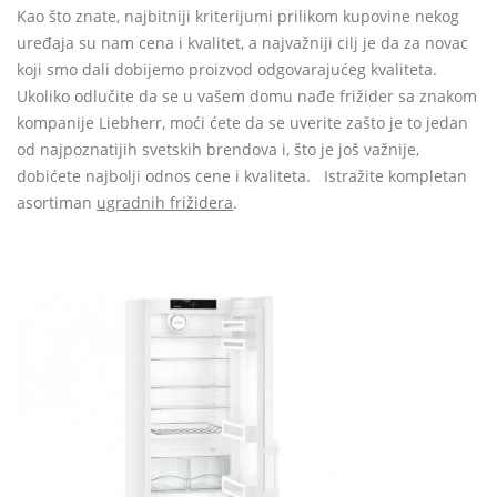
Kao što znate, najbitniji kriterijumi prilikom kupovine nekog
uređaja su nam cena i kvalitet, a najvažniji cilj je da za novac
koji smo dali dobijemo proizvod odgovarajućeg kvaliteta.
Ukoliko odlučite da se u vašem domu nađe frižider sa znakom
kompanije Liebherr, moći ćete da se uverite zašto je to jedan
od najpoznatijih svetskih brendova i, što je još važnije,
dobićete najbolji odnos cene i kvaliteta. Istražite kompletan
asortiman
ugradnih frižidera
.