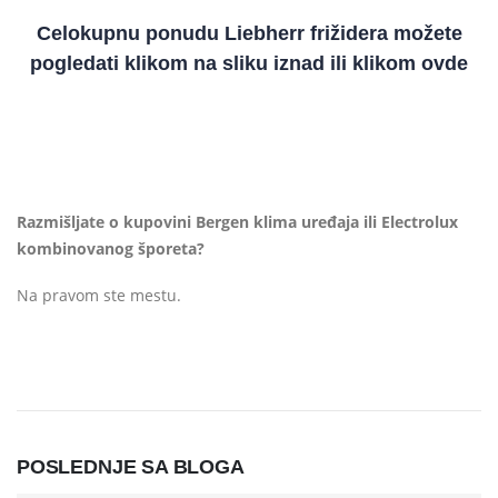
Celokupnu ponudu Liebherr frižidera možete
pogledati klikom na sliku iznad ili klikom
ovde
Razmišljate o kupovini
B
erge
n klima uređaja
ili
Electrolux
kombinovanog šporeta
?
Na pravom ste mestu.
POSLEDNJE SA BLOGA