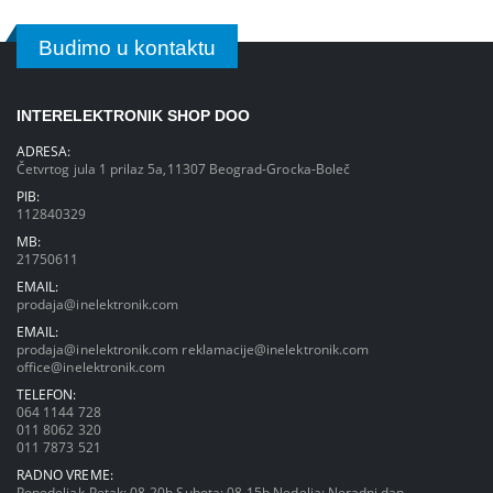
Budimo u kontaktu
INTERELEKTRONIK SHOP DOO
ADRESA:
Četvrtog jula 1 prilaz 5a,11307 Beograd-Grocka-Boleč
PIB:
112840329
MB:
21750611
EMAIL:
prodaja@inelektronik.com
EMAIL:
prodaja@inelektronik.com
reklamacije@inelektronik.com
office@inelektronik.com
TELEFON:
064 1144 728
011 8062 320
011 7873 521
RADNO VREME:
Ponedeljak-Petak: 08-20h Subota: 08-15h Nedelja: Neradni dan