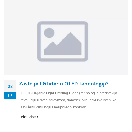
Zašto je LG lider u OLED tehnologiji?
28
OLED (Organic Light-Emitting Diode) tehnologija predstavlja
JUL
revoluciju u svetu televizora, donoseći vrhunski kvalitet slike,
savršenu crnu boju i neuporediv kontrast.
Vidi vise