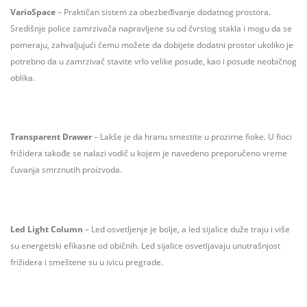
VarioSpace
– Praktičan sistem za obezbeđivanje dodatnog prostora.
Središnje police zamrzivača napravljene su od čvrstog stakla i mogu da se
pomeraju, zahvaljujući čemu možete da dobijete dodatni prostor ukoliko je
potrebno da u zamrzivač stavite vrlo velike posude, kao i posude neobičnog
oblika.
Transparent Drawer
– Lakše je da hranu smestite u prozirne fioke. U fioci
frižidera takođe se nalazi vodič u kojem je navedeno preporučeno vreme
čuvanja smrznutih proizvoda.
Led Light Column
– Led osvetljenje je bolje, a led sijalice duže traju i više
su energetski efikasne od običnih. Led sijalice osvetljavaju unutrašnjost
frižidera i smeštene su u ivicu pregrade.