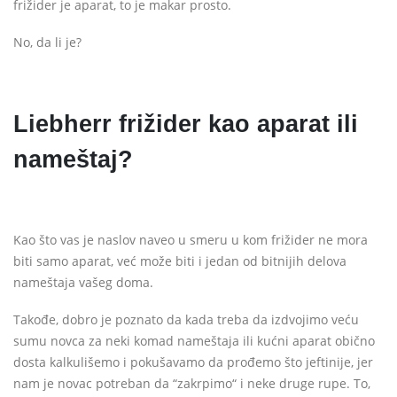
frižider je aparat, to je makar prosto.
No, da li je?
Liebherr frižider kao aparat ili
nameštaj?
Kao što vas je naslov naveo u smeru u kom frižider ne mora
biti samo aparat, već može biti i jedan od bitnijih delova
nameštaja vašeg doma.
Takođe, dobro je poznato da kada treba da izdvojimo veću
sumu novca za neki komad nameštaja ili kućni aparat obično
dosta kalkulišemo i pokušavamo da prođemo što jeftinije, jer
nam je novac potreban da “zakrpimo“ i neke druge rupe. To,