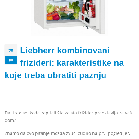
Liebherr kombinovani
28
Jul
frizideri: karakteristike na
koje treba obratiti paznju
Da li ste se ikada zapitali šta zaista frižider predstavlja za vaš
dom?
Znamo da ovo pitanje možda zvuči čudno na prvi pogled jer,