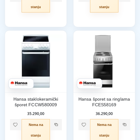
stanju
stanju
Hansa staklokeramički
Hansa šporet sa ringlama
šporet FCCW580009
FCES58169
35.290,00
36.290,00
Nema na
Nema na
stanju
stanju