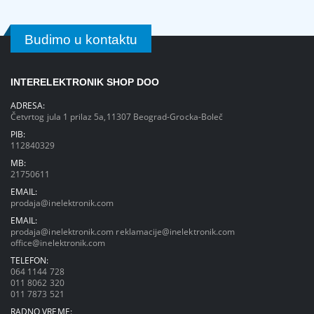
Budimo u kontaktu
INTERELEKTRONIK SHOP DOO
ADRESA:
Četvrtog jula 1 prilaz 5a,11307 Beograd-Grocka-Boleč
PIB:
112840329
MB:
21750611
EMAIL:
prodaja@inelektronik.com
EMAIL:
prodaja@inelektronik.com
reklamacije@inelektronik.com
office@inelektronik.com
TELEFON:
064 1144 728
011 8062 320
011 7873 521
RADNO VREME: