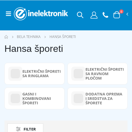
0
BELA TEHNIKA
HANSA ŠPORETI
Hansa šporeti
ELEKTRIČNI ŠPORETI
ELEKTRIČNI ŠPORETI
SA RAVNOM
SA RINGLAMA
PLOČOM
GASNI I
DODATNA OPREMA
KOMBINOVANI
I SREDSTVA ZA
ŠPORETI
ŠPORETE
FILTER