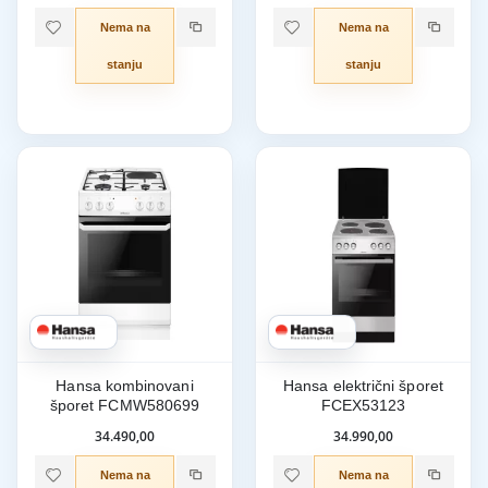
Nema na
Nema na
stanju
stanju
Hansa kombinovani
Hansa električni šporet
šporet FCMW580699
FCEX53123
34.490,00
34.990,00
Nema na
Nema na