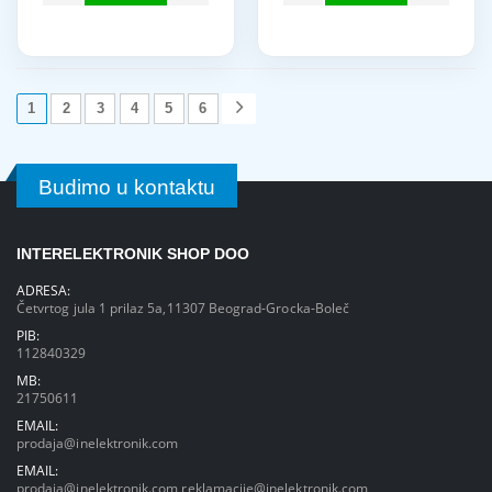
1
2
3
4
5
6
Budimo u kontaktu
INTERELEKTRONIK SHOP DOO
ADRESA:
Četvrtog jula 1 prilaz 5a,11307 Beograd-Grocka-Boleč
PIB:
112840329
MB:
21750611
EMAIL:
prodaja@inelektronik.com
EMAIL:
prodaja@inelektronik.com
reklamacije@inelektronik.com