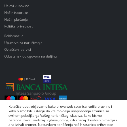
Uslovi kupovine
Način isporuke
Način plaćanja
Politika privatnosti
Reklamacije
Uputstvo za naručivanje
Ovlašćeni servisi
Odustanak od ugovora na daljinu
Kolačiće upotrebljavamo kako bi ova web stranica radila pravilno i
kako bismo bili u stanju da vršimo dalja unapređenja stranice sa
svrhom poboljšanja Vašeg korisničkog iskustva, kako bismo
personalizovali sadržaj i oglase, omogućili značaj društvenih medija i
analizirali promet. Nastavkom korišćenja naših stranica prihvatate