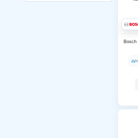
Bosch s
I