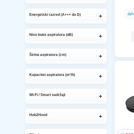
I
Energetski razred (A+++ do D)
Nivo buke aspiratora (dB)
Širina aspiratora (cm)
Kapacitet aspiratora (m³/h)
Wi-Fi / Smart sadržaji
Hob2Hood