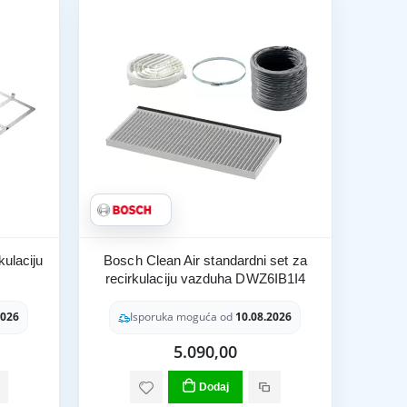
kulaciju
Bosch Clean Air standardni set za
recirkulaciju vazduha DWZ6IB1I4
2026
Isporuka moguća od
10.08.2026
5.090,00
Dodaj