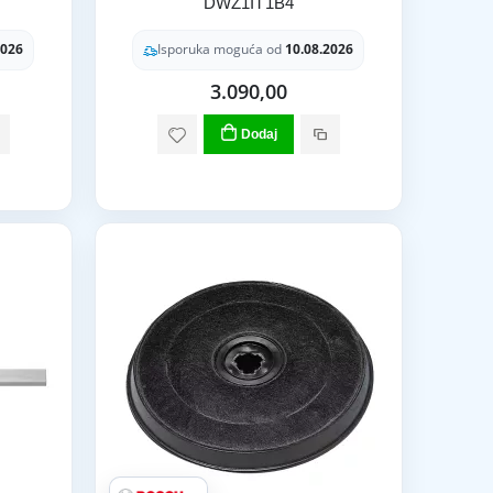
DWZ1IT1B4
2026
Isporuka moguća od
10.08.2026
3.090,00
Dodaj