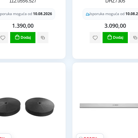
112.0556.527
DHZ7305
sporuka moguća od
10.08.2026
Isporuka moguća od
10.08.
1.390,00
3.090,00
Dodaj
Dodaj