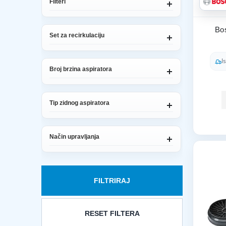
Filteri
Bos
Set za recirkulaciju
I
Broj brzina aspiratora
Tip zidnog aspiratora
Način upravljanja
FILTRIRAJ
RESET FILTERA