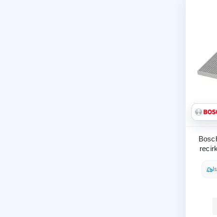
Bosch
recir
I