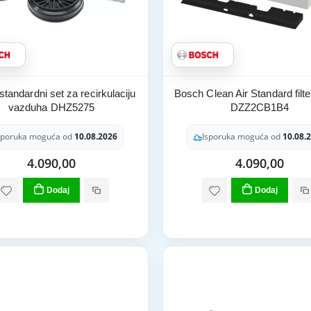
tandardni set za recirkulaciju
Bosch Clean Air Standard filte
vazduha DHZ5275
DZZ2CB1B4
sporuka moguća od
10.08.2026
Isporuka moguća od
10.08.
4.090,00
4.090,00
Dodaj
Dodaj