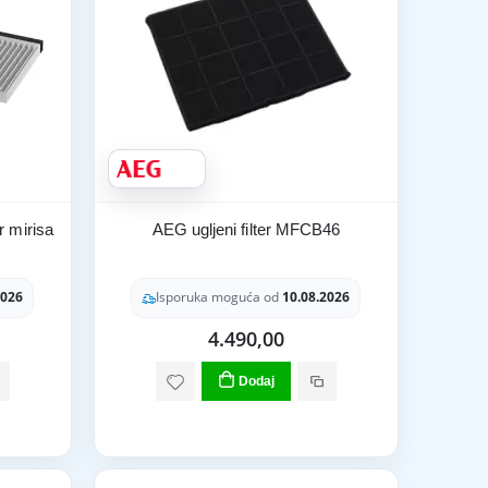
r mirisa
AEG ugljeni filter MFCB46
2026
Isporuka moguća od
10.08.2026
4.490,00
Dodaj