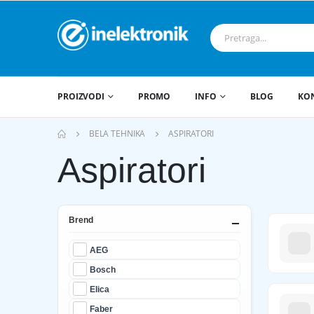
PROIZVODI
PROMO
INFO
BLOG
KO
BELA TEHNIKA
ASPIRATORI
Aspiratori
Brend
AEG
Bosch
Elica
Faber