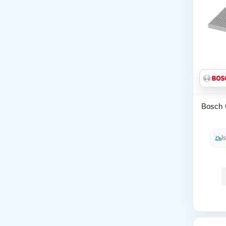
Bosch C
I