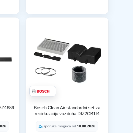
DSZ4686
Bosch Clean Air standardni set za
recirkulaciju vazduha DIZ2CB1I4
2026
Isporuka moguća od
10.08.2026