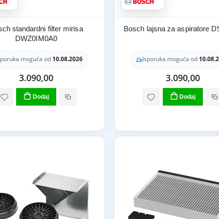
ch standardni filter mirisa
Bosch lajsna za aspiratore 
DWZ0IM0A0
sporuka moguća od
10.08.2026
Isporuka moguća od
10.08.
3.090,00
3.090,00
Dodaj
Dodaj