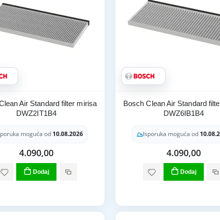
lean Air Standard filter mirisa
Bosch Clean Air Standard filte
DWZ2IT1B4
DWZ6IB1B4
sporuka moguća od
10.08.2026
Isporuka moguća od
10.08.
4.090,00
4.090,00
Dodaj
Dodaj