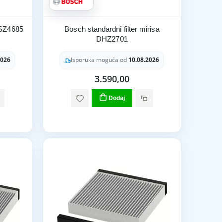
DSZ4685
Bosch standardni filter mirisa
DHZ2701
2026
Isporuka moguća od
10.08.2026
3.590,00
Dodaj