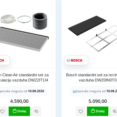
 Clean Air standardni set za
Bosch standardni set za recir
kulaciju vazduha DWZ2IT1I4
vazduha DWZ0IN0T0
sporuka moguća od
10.08.2026
Isporuka moguća od
10.08.
4.590,00
5.090,00
Dodaj
Dodaj