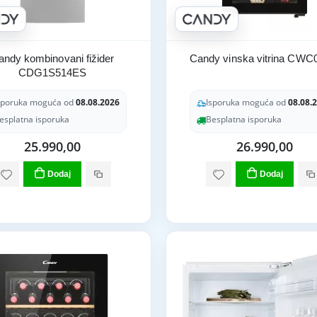
andy kombinovani fižider
Candy vinska vitrina CW
CDG1S514ES
sporuka moguća od
08.08.2026
Isporuka moguća od
08.08.
esplatna isporuka
Besplatna isporuka
25.990,00
26.990,00
Dodaj
Dodaj