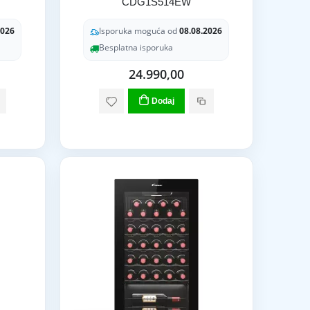
CDG1S514EW
2026
Isporuka moguća od
08.08.2026
Besplatna isporuka
24.990,00
Dodaj