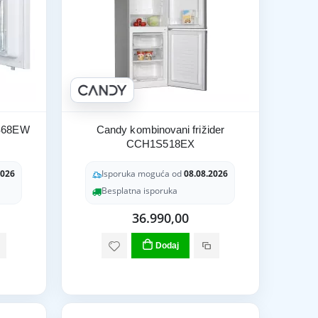
LS68EW
Candy kombinovani frižider
CCH1S518EX
2026
Isporuka moguća od
08.08.2026
Besplatna isporuka
36.990,00
Dodaj