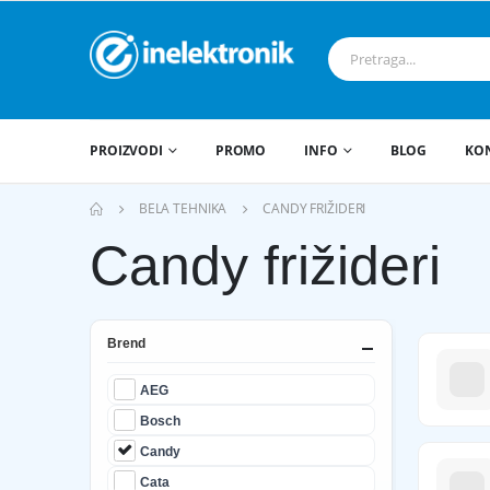
PROIZVODI
PROMO
INFO
BLOG
KO
BELA TEHNIKA
CANDY FRIŽIDERI
Candy frižideri
Brend
AEG
Bosch
Candy
Cata