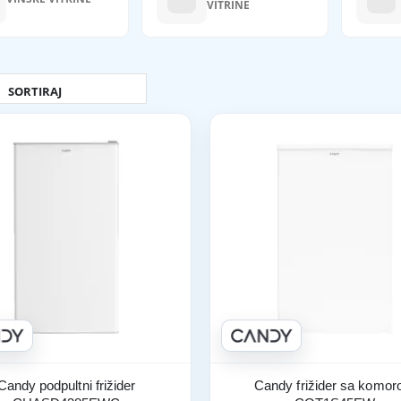
VITRINE
Candy podpultni frižider
Candy frižider sa komo