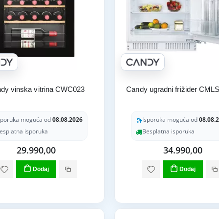
dy vinska vitrina CWC023
Candy ugradni frižider CM
sporuka moguća od
08.08.2026
Isporuka moguća od
08.08.
esplatna isporuka
Besplatna isporuka
29.990,00
34.990,00
Dodaj
Dodaj