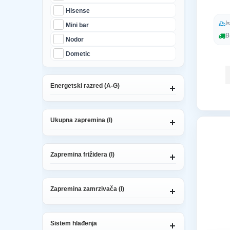
Hisense
I
Mini bar
B
Nodor
Dometic
Energetski razred (A-G)
Ukupna zapremina (l)
Zapremina frižidera (l)
Zapremina zamrzivača (l)
Sistem hlađenja