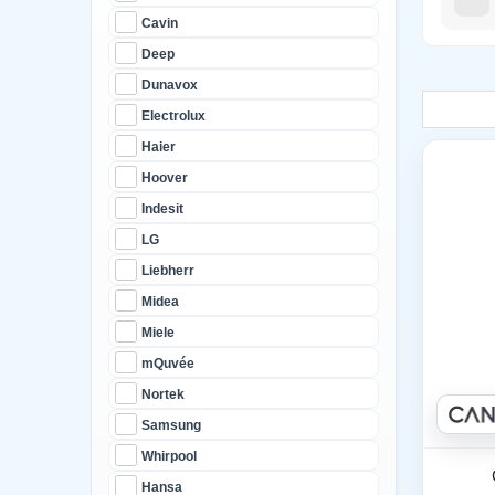
Cavin
Deep
Dunavox
Electrolux
Haier
Hoover
Indesit
LG
Liebherr
Midea
Miele
mQuvée
Nortek
Samsung
Whirpool
Hansa