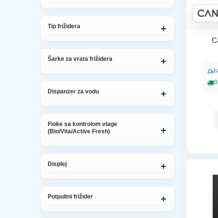
Tip frižidera
C
Šarke za vrata frižidera
I
B
Dispanzer za vodu
Fioke sa kontrolom vlage
(Bio/Vita/Active Fresh)
Displej
Potpultni frižider