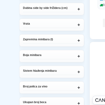
B
Dubina side by side frižidera (cm)
Vrata
Zapremina minibara (l)
Boja minibara
Sistem hlađenja minibara
Broj polica za vino
Ukupan broj boca