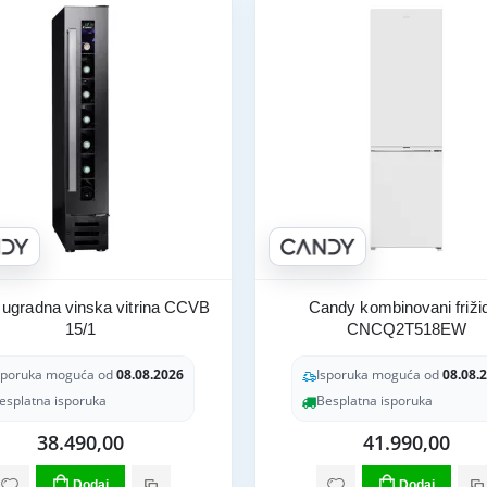
ugradna vinska vitrina CCVB
Candy kombinovani friži
15/1
CNCQ2T518EW
sporuka moguća od
08.08.2026
Isporuka moguća od
08.08.
esplatna isporuka
Besplatna isporuka
38.490,00
41.990,00
Dodaj
Dodaj