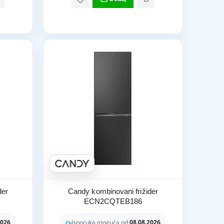
der
Candy kombinovani frižider
ECN2CQTEB186
2026
Isporuka moguća od
08.08.2026