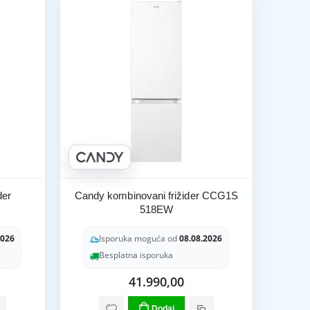
der
Candy kombinovani frižider CCG1S
518EW
2026
Isporuka moguća od
08.08.2026
Besplatna isporuka
41.990,00
Dodaj