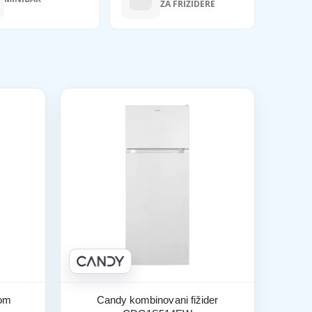
ZA FRIŽIDERE
rom
Candy kombinovani fižider