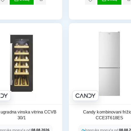
ugradna vinska vitrina CCVB
Candy kombinovani friži
30/1
CCE3T618ES
sporuka moguća od
08.08.2026
Isporuka moguća od
08.08.