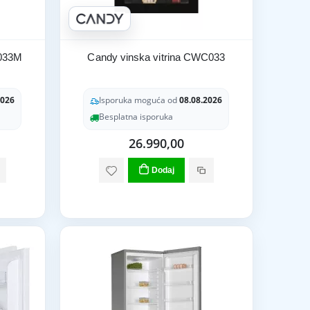
C033M
Candy vinska vitrina CWC033
2026
Isporuka moguća od
08.08.2026
Besplatna isporuka
26.990,00
Dodaj