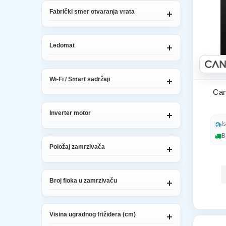
Fabrički smer otvaranja vrata
Ledomat
Wi-Fi / Smart sadržaji
Can
Inverter motor
I
B
Položaj zamrzivača
Broj fioka u zamrzivaču
Visina ugradnog frižidera (cm)