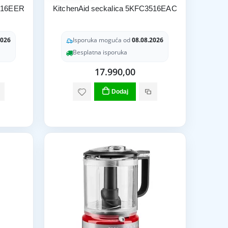
3516EER
KitchenAid seckalica 5KFC3516EAC
2026
Isporuka moguća od
08.08.2026
Besplatna isporuka
17.990,00
Dodaj