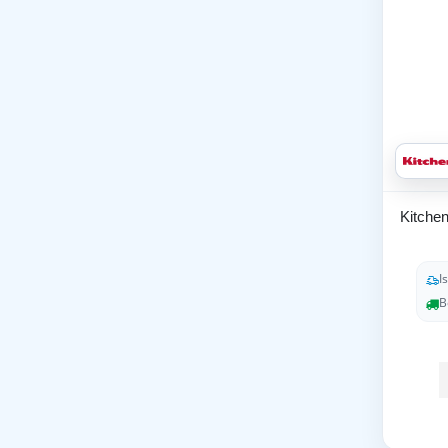
Kitche
I
B