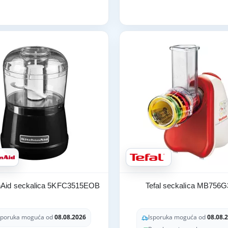
nAid seckalica 5KFC3515EOB
Tefal seckalica MB756G
sporuka moguća od
08.08.2026
Isporuka moguća od
08.08.