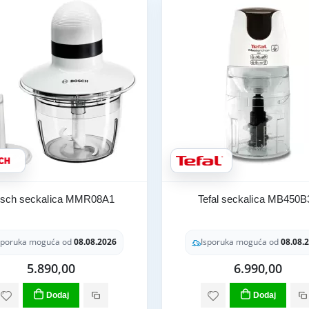
sch seckalica MMR08A1
Tefal seckalica MB450B
sporuka moguća od
08.08.2026
Isporuka moguća od
08.08.
5.890,00
6.990,00
Dodaj
Dodaj