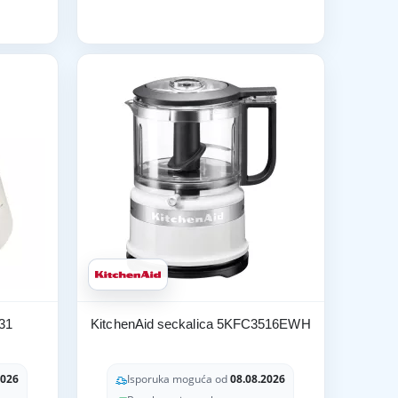
31
KitchenAid seckalica 5KFC3516EWH
2026
Isporuka moguća od
08.08.2026