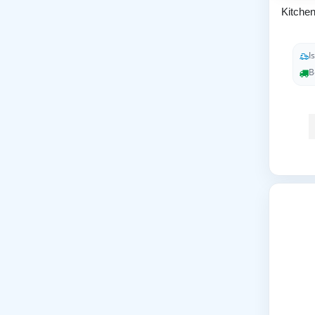
Kitche
I
B