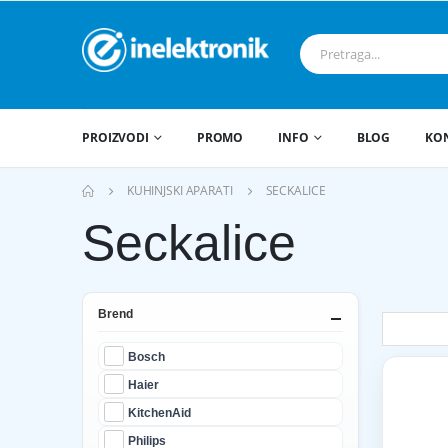
PROIZVODI
PROMO
INFO
BLOG
KO
KUHINJSKI APARATI
SECKALICE
Seckalice
Brend
Bosch
Haier
KitchenAid
Philips