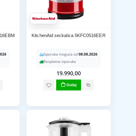
0516EBM
KitchenAid seckalica 5KFC0516EER
2026
Isporuka moguća od
08.08.2026
Besplatna isporuka
19.990,00
Dodaj