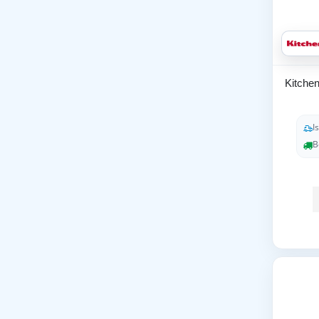
Kitche
I
B