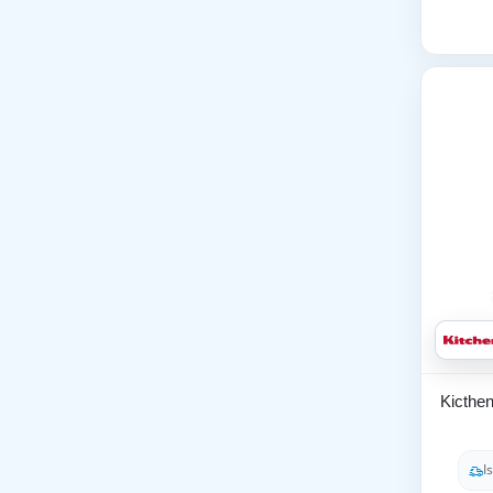
Kicthe
I