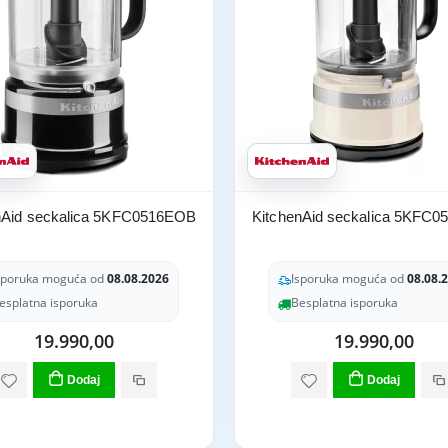
nAid seckalica 5KFC0516EOB
KitchenAid seckalica 5KFC
sporuka moguća od
08.08.2026
Isporuka moguća od
08.08.
esplatna isporuka
Besplatna isporuka
19.990,00
19.990,00
Dodaj
Dodaj