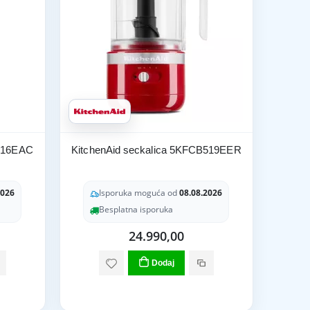
0516EAC
KitchenAid seckalica 5KFCB519EER
2026
Isporuka moguća od
08.08.2026
Besplatna isporuka
24.990,00
Dodaj