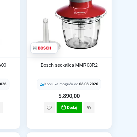
/00
Bosch seckalica MMR08R2
2026
Isporuka moguća od
08.08.2026
5.890,00
Dodaj