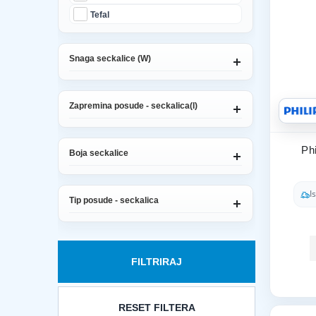
Tefal
Snaga seckalice (W)
Zapremina posude - seckalica(l)
Ph
Boja seckalice
I
Tip posude - seckalica
FILTRIRAJ
RESET FILTERA