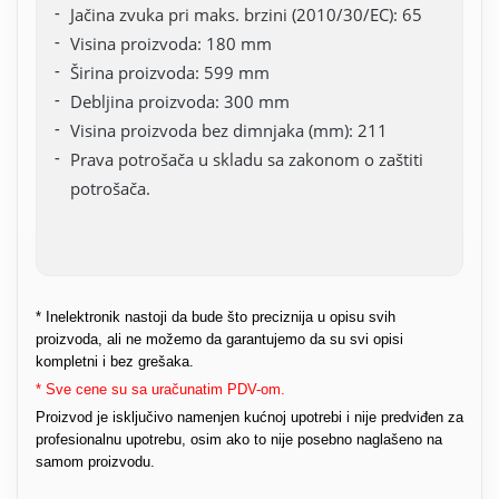
Jačina zvuka pri maks. brzini (2010/30/EC): 65
Visina proizvoda: 180 mm
Širina proizvoda: 599 mm
Debljina proizvoda: 300 mm
Visina proizvoda bez dimnjaka (mm): 211
Prava potrošača u skladu sa zakonom o zaštiti
potrošača.
* Inelektronik nastoji da bude što preciznija u opisu svih
proizvoda, ali ne možemo da garantujemo da su svi opisi
kompletni i bez grešaka.
* Sve cene su sa uračunatim PDV-om.
Proizvod je isključivo namenjen kućnoj upotrebi i nije predviđen za
profesionalnu upotrebu, osim ako to nije posebno naglašeno na
samom proizvodu.