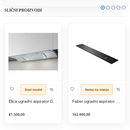
SLIČNI PROIZVODI
Stari model
Nema na stanju
Elica ugradni aspirator GLIDE IX A/90
Faber ugradni aspirator HOO-B GLASS BK A52
81.500,00
162.990,00