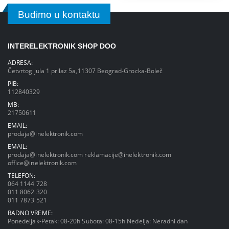
Budimo u kontaktu
INTERELEKTRONIK SHOP DOO
ADRESA:
Četvrtog jula 1 prilaz 5a,11307 Beograd-Grocka-Boleč
PIB:
112840329
MB:
21750611
EMAIL:
prodaja@inelektronik.com
EMAIL:
prodaja@inelektronik.com
reklamacije@inelektronik.com
office@inelektronik.com
TELEFON:
064 1144 728
011 8062 320
011 7873 521
RADNO VREME:
Ponedeljak-Petak: 08-20h Subota: 08-15h Nedelja: Neradni dan