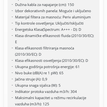
Dužina kabla za napajanje (cm): 150
Izbor dekorativnih panela: Moguće i uključeno
Materijal filtera za masnoću: Periv aluminijum
Tip kontrole osvetljenja: Uključiti/Isključiti
Energetska Klasa(Spectrum: A+++ - D): D
Klasa dinamičke efikasnosti fluida (2010/30/EC):
E
Klasa efikasnosti filtriranja masnoća
(2010/30/EC): D
Klasa efikasnosti osvetljenja (2010/30/EC): D
Ukupna godišnja potrošnja energije: 61
Nivo buke (dB(A) re 1 pW): 65
Jačina struje (A): 0,9
Ukupna snaga sijalica (W): 5
Indikator protoka vazduha m3/h: 304
Maksimalni kapacitet u režimu recirkulacije
vazduha (m3/h): 125