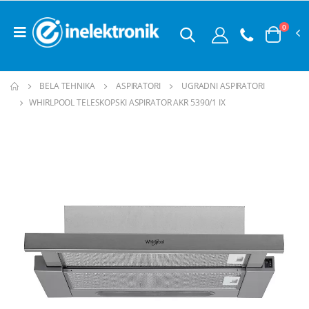
0
BELA TEHNIKA
ASPIRATORI
UGRADNI ASPIRATORI
WHIRLPOOL TELESKOPSKI ASPIRATOR AKR 5390/1 IX