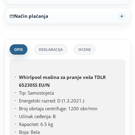
Način plaćanja
OPIS
DEKLARACIJA
OCENE
Whirlpool mašina za pranje veša TDLR
65230SS EU/N
Tip: Samostojeća
Energetski razred: D (1.3.2021.)
Broj obrtaja centrifuge: 1200 obr/min
Učinak ceđenja: B
Kapacitet: 6.5 kg
Boja: Bela