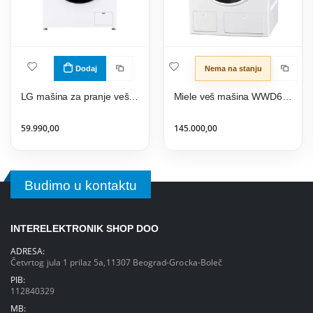
Dodaj
Nema na stanju
LG mašina za pranje veša F4X1009NWK
Miele veš mašina WWD660 WCS TDos & 8kg
59.990,00
145.000,00
Budimo u kontaktu
INTERELEKTRONIK SHOP DOO
ADRESA:
Četvrtog jula 1 prilaz 5a,11307 Beograd-Grocka-Boleč
PIB:
112840329
MB: