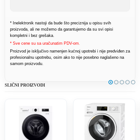
* Inelektronik nastoji da bude što preciznija u opisu svih
proizvoda, ali ne možemo da garantujemo da su svi opisi
kompletni i bez grešaka.
* Sve cene su sa uračunatim PDV-om.
Proizvod je isključivo namenjen kućnoj upotrebi i nije predviđen za
profesionalnu upotrebu, osim ako to nije posebno naglašeno na
samom proizvodu.
SLIČNI PROIZVODI