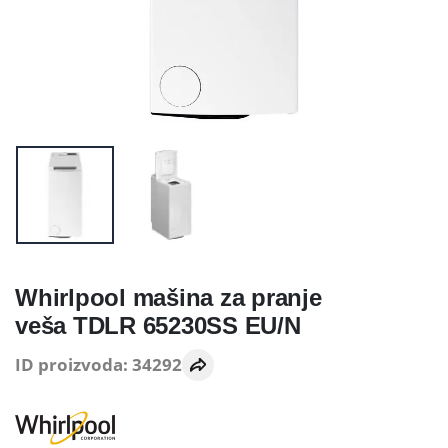
Whirlpool mašina za pranje
veša TDLR 65230SS EU/N
ID proizvoda: 34292