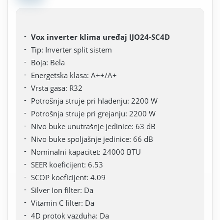
Vox inverter klima uređaj IJO24-SC4D
Tip: Inverter split sistem
Boja: Bela
Energetska klasa: A++/A+
Vrsta gasa: R32
Potrošnja struje pri hlađenju: 2200 W
Potrošnja struje pri grejanju: 2200 W
Nivo buke unutrašnje jedinice: 63 dB
Nivo buke spoljašnje jedinice: 66 dB
Nominalni kapacitet: 24000 BTU
SEER koeficijent: 6.53
SCOP koeficijent: 4.09
Silver Ion filter: Da
Vitamin C filter: Da
4D protok vazduha: Da