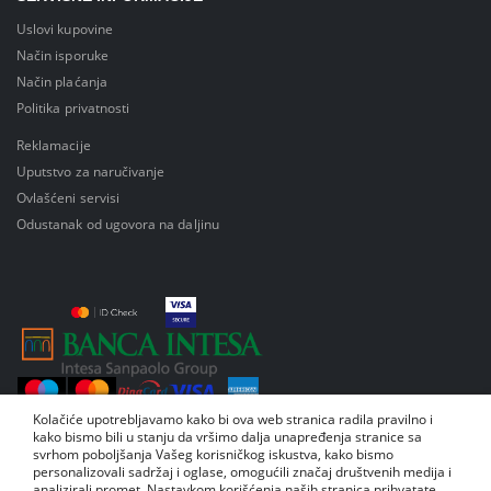
Uslovi kupovine
Način isporuke
Način plaćanja
Politika privatnosti
Reklamacije
Uputstvo za naručivanje
Ovlašćeni servisi
Odustanak od ugovora na daljinu
Kolačiće upotrebljavamo kako bi ova web stranica radila pravilno i
kako bismo bili u stanju da vršimo dalja unapređenja stranice sa
svrhom poboljšanja Vašeg korisničkog iskustva, kako bismo
personalizovali sadržaj i oglase, omogućili značaj društvenih medija i
analizirali promet. Nastavkom korišćenja naših stranica prihvatate