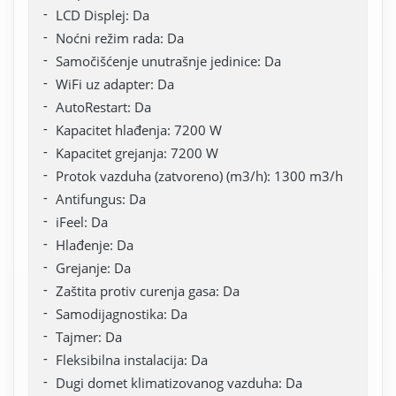
LCD Displej: Da
Noćni režim rada: Da
Samočišćenje unutrašnje jedinice: Da
WiFi uz adapter: Da
AutoRestart: Da
Kapacitet hlađenja: 7200 W
Kapacitet grejanja: 7200 W
Protok vazduha (zatvoreno) (m3/h): 1300 m3/h
Antifungus: Da
iFeel: Da
Hlađenje: Da
Grejanje: Da
Zaštita protiv curenja gasa: Da
Samodijagnostika: Da
Tajmer: Da
Fleksibilna instalacija: Da
Dugi domet klimatizovanog vazduha: Da