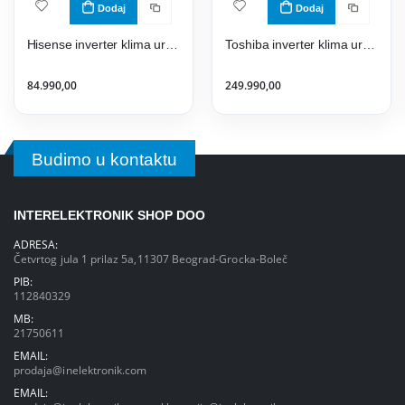
Dodaj
Dodaj
Hisense inverter klima uređaj Expert Smart 24K - CF70BT1F
Toshiba inverter klima uređaj Shorai Edge RAS-B24J2KVSG-E/RAS-24J2AVSG-E1
84.990,00
249.990,00
Budimo u kontaktu
INTERELEKTRONIK SHOP DOO
ADRESA:
Četvrtog jula 1 prilaz 5a,11307 Beograd-Grocka-Boleč
PIB:
112840329
MB:
21750611
EMAIL:
prodaja@inelektronik.com
EMAIL: