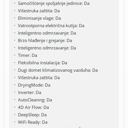
Samočišćenje spoljašnje jedinice: Da
Višestruka zaštita: Da
Eliminisanje vlage: Da
Vatrootporna električna kutija: Da
Inteligentno odmrzavanje: Da
Brzo hlađenje i grejanje: Da
Inteligentno odmrzavanje: Da
Timer: Da
Fleksibilna instalacija: Da
Dugi domet klimatizovanog vazduha: Da
Višestruka zaštita: Da
DryingMode: Da
Inverter: Da
AutoCleaning: Da
4D Air Flow: Da
DeepSleep: Da
WiFi Ready: Da