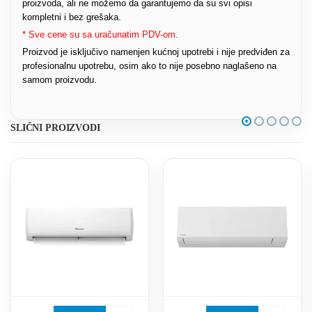
proizvoda, ali ne možemo da garantujemo da su svi opisi
kompletni i bez grešaka.
* Sve cene su sa uračunatim PDV-om.
Proizvod je isključivo namenjen kućnoj upotrebi i nije predviđen za
profesionalnu upotrebu, osim ako to nije posebno naglašeno na
samom proizvodu.
SLIČNI PROIZVODI