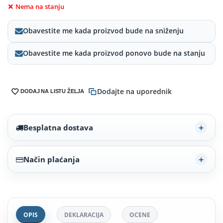
Nema na stanju
Obavestite me kada proizvod bude na sniženju
Obavestite me kada proizvod ponovo bude na stanju
Dodajte na uporednik
DODAJ NA LISTU ŽELJA
Besplatna dostava
Način plaćanja
OPIS
DEKLARACIJA
OCENE