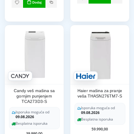
Dodaj
Candy veš mašina sa
Haier mašina za pranje
gornjim punjenjem
veša THASN276TM7-S
TCA273D3-S
Isporuka moguća od
Isporuka moguća od
09.08.2026
09.08.2026
Besplatna isporuka
Besplatna isporuka
59.990,00
39.990,00