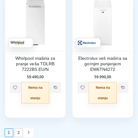
Whirlpool mašina za
Electrolux veš mašina sa
pranje veša TDLRB
gornjim punjenjem
7222BS EU/N
EW6TN4272
59.490,00
59.990,00
Nema na
Nema na
stanju
stanju
1
2