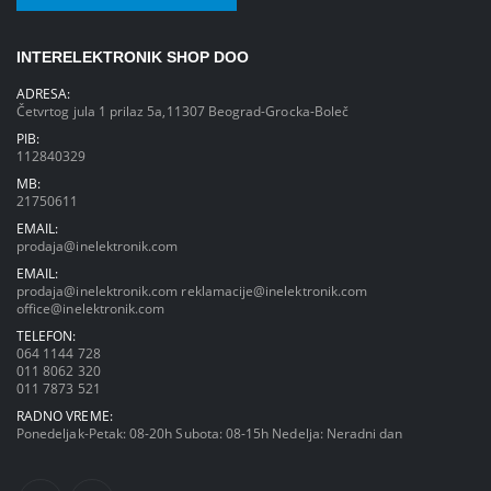
INTERELEKTRONIK SHOP DOO
ADRESA:
Četvrtog jula 1 prilaz 5a,11307 Beograd-Grocka-Boleč
PIB:
112840329
MB:
21750611
EMAIL:
prodaja@inelektronik.com
EMAIL:
prodaja@inelektronik.com
reklamacije@inelektronik.com
office@inelektronik.com
TELEFON:
064 1144 728
011 8062 320
011 7873 521
RADNO VREME:
Ponedeljak-Petak: 08-20h Subota: 08-15h Nedelja: Neradni dan