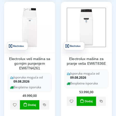
Electrolux veš mašina sa
Electrolux mašina za
gornjim punjenjem
pranje veša EW6T836E
EW6TN4261
Isporuka moguća od
Isporuka moguća od
09.08.2026
09.08.2026
Besplatna isporuka
Besplatna isporuka
53.990,00
49.990,00
Dodaj
Dodaj