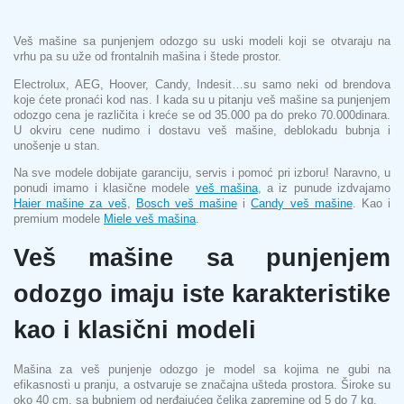
Veš mašine sa punjenjem odozgo su uski modeli koji se otvaraju na
vrhu pa su uže od frontalnih mašina i štede prostor.
Electrolux, AEG, Hoover, Candy, Indesit…su samo neki od brendova
koje ćete pronaći kod nas. I kada su u pitanju veš mašine sa punjenjem
odozgo cena je različita i kreće se od 35.000 pa do preko 70.000dinara.
U okviru cene nudimo i dostavu veš mašine, deblokadu bubnja i
unošenje u stan.
Na sve modele dobijate garanciju, servis i pomoć pri izboru! Naravno, u
ponudi imamo i klasične modele
veš mašina
, a iz punude izdvajamo
Haier mašine za veš
,
Bosch veš mašine
i
Candy veš mašine
. Kao i
premium modele
Miele veš mašina
.
Veš mašine sa punjenjem
odozgo imaju iste karakteristike
kao i klasični modeli
Mašina za veš punjenje odozgo je model sa kojima ne gubi na
efikasnosti u pranju, a ostvaruje se značajna ušteda prostora. Široke su
oko 40 cm, sa bubnjem od nerđajućeg čelika zapremine od 5 do 7 kg.