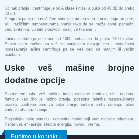
Učinak pranja i centrifuge je od A klase i niže, a buka od 48 dB do preko
70 dB.
Programi pranja su najčešće podeljeni prema vrsti tkanine koja se pere,
ali i različitim temperaturama pranja tako da se može oprati pamučni
veš, sintetika, vuneni proizvodi, osetljive tkanine…
Jačina centrifuge se kreće od 1000 obrtaja pa do preko 1400 i više.
Svaka uska mašina za veš sa punjenjem odozgo ima i mogućnost
podešavanja jačine centrifuge pa se veš cedi sa manjim ili većim
učinkom.
Uske veš mašine brojne
dodatne opcije
Savremene uske veš mašine imaju digitalne kontrole, ali i dodatne
funkcije kao što je nežno pranje, posebna tehnika raspoređivanja
praška, upotreba pare za bolje pranje, sistem protiv curenja, lakše
vađenje stvari iz bubnja…
Pogledajte našu ponudu i odaberite model koji vam najbolje odgovara.
Perite veš efikasnije, štedite energiju, novac i vreme.
Budimo u kontaktu