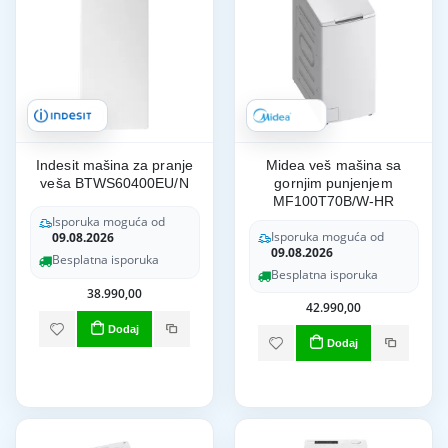
Indesit mašina za pranje
Midea veš mašina sa
veša BTWS60400EU/N
gornjim punjenjem
MF100T70B/W-HR
Isporuka moguća od
Isporuka moguća od
09.08.2026
09.08.2026
Besplatna isporuka
Besplatna isporuka
38.990,00
42.990,00
Dodaj
Dodaj