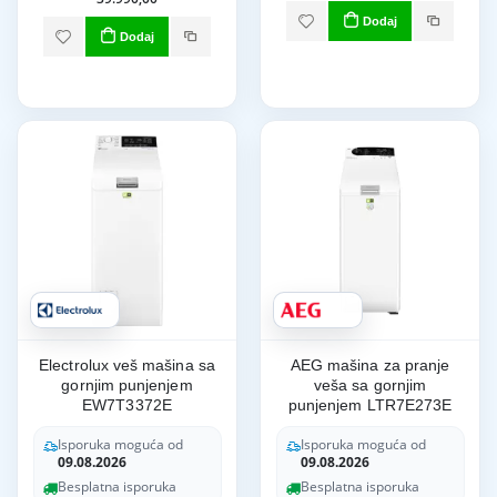
Dodaj
Dodaj
Electrolux veš mašina sa
AEG mašina za pranje
gornjim punjenjem
veša sa gornjim
EW7T3372E
punjenjem LTR7E273E
Isporuka moguća od
Isporuka moguća od
09.08.2026
09.08.2026
Besplatna isporuka
Besplatna isporuka