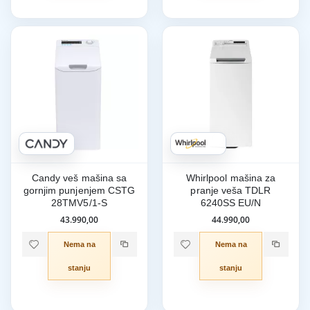
Candy veš mašina sa
Whirlpool mašina za
gornjim punjenjem CSTG
pranje veša TDLR
28TMV5/1-S
6240SS EU/N
43.990,00
44.990,00
Nema na
Nema na
stanju
stanju