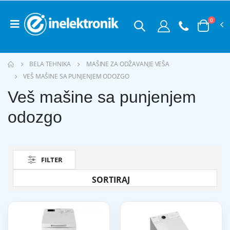
0
BELA TEHNIKA
MAŠINE ZA ODŽAVANJE VEŠA
VEŠ MAŠINE SA PUNJENJEM ODOZGO
Veš mašine sa punjenjem
odozgo
FILTER