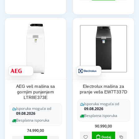
AEG veš mašina sa
Electrolux mašina za
gornjim punjenjem
pranje veša EW7T337D
LTR8E373E
Isporuka moguća od
Isporuka moguća od
09.08.2026
09.08.2026
Besplatna isporuka
Besplatna isporuka
90.990,00
74.990,00
Dodaj