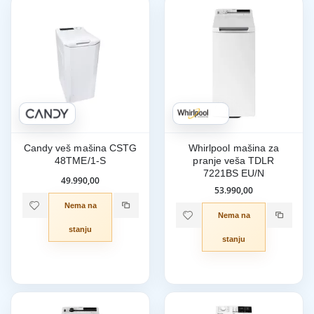
Candy veš mašina CSTG
Whirlpool mašina za
48TME/1-S
pranje veša TDLR
7221BS EU/N
49.990,00
53.990,00
Nema na
Nema na
stanju
stanju