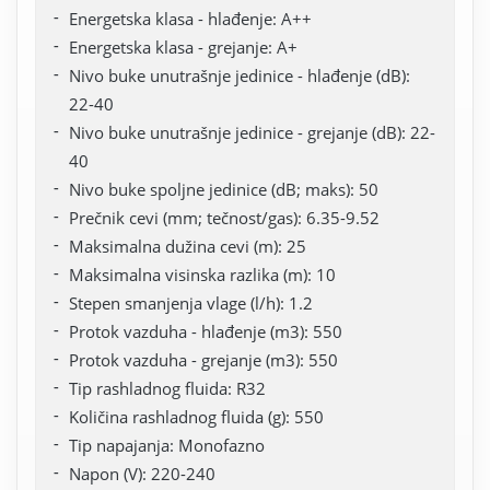
Energetska klasa - hlađenje: A++
Energetska klasa - grejanje: A+
Nivo buke unutrašnje jedinice - hlađenje (dB):
22-40
Nivo buke unutrašnje jedinice - grejanje (dB): 22-
40
Nivo buke spoljne jedinice (dB; maks): 50
Prečnik cevi (mm; tečnost/gas): 6.35-9.52
Maksimalna dužina cevi (m): 25
Maksimalna visinska razlika (m): 10
Stepen smanjenja vlage (l/h): 1.2
Protok vazduha - hlađenje (m3): 550
Protok vazduha - grejanje (m3): 550
Tip rashladnog fluida: R32
Količina rashladnog fluida (g): 550
Tip napajanja: Monofazno
Napon (V): 220-240