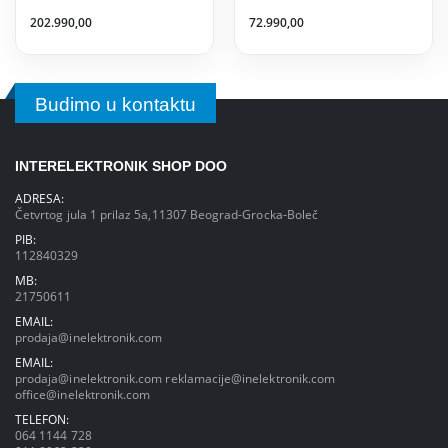
202.990,00
72.990,00
Budimo u kontaktu
INTERELEKTRONIK SHOP DOO
ADRESA:
Četvrtog jula 1 prilaz 5a,11307 Beograd-Grocka-Boleč
PIB:
112840329
MB:
21750611
EMAIL:
prodaja@inelektronik.com
EMAIL:
prodaja@inelektronik.com
reklamacije@inelektronik.com
office@inelektronik.com
TELEFON:
064 1144 728