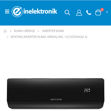
0
KLIMA UREĐAJI
INVERTER KLIME
VENTING INVERTER KLIMA UREĐAJ VAC-12CHSD/XA82-I2