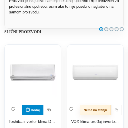
Proizvod je isključivo namenjen kućnoj upotrebi i nije predviđen za
profesionalnu upotrebu, osim ako to nije posebno naglašeno na
samom proizvodu.
SLIČNI PROIZVODI
Dodaj
Nema na stanju
Toshiba inverter klima Daiseikai 9 RAS-13PKVPG-E/RAS-13PAVPG-E
VOX klima uređaj inverter IVA5-18JR