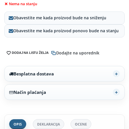
Nema na stanju
Obavestite me kada proizvod bude na sniženju
Obavestite me kada proizvod ponovo bude na stanju
Dodajte na uporednik
DODAJ NA LISTU ŽELJA
Besplatna dostava
Način plaćanja
OPIS
DEKLARACIJA
OCENE