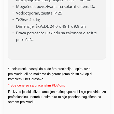
Mogućnost povezivanja na solarni sistem: Da
Vodootporan, zaštita IP 25
Težina: 4.4 kg
Dimenzije (ŠxVxD): 24,0 x 48,1 x 9,9 cm
Prava potrošača u skladu sa zakonom o zaštiti
potrošača.
* Inelektronik nastoji da bude što preciznija u opisu svih
proizvoda, ali ne možemo da garantujemo da su svi opisi
kompletni i bez grešaka.
* Sve cene su sa uračunatim PDV-om.
Proizvod je isključivo namenjen kućnoj upotrebi i nije predviđen za
profesionalnu upotrebu, osim ako to nije posebno naglašeno na
samom proizvodu.