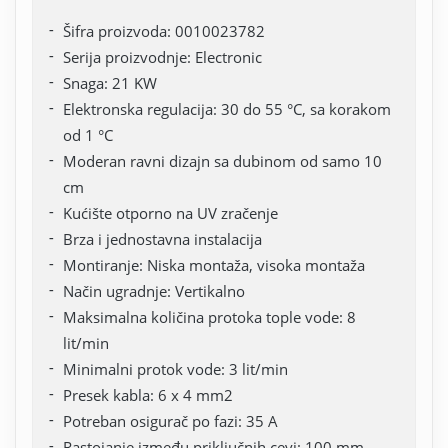
Šifra proizvoda: 0010023782
Serija proizvodnje: Electronic
Snaga: 21 KW
Elektronska regulacija: 30 do 55 °C, sa korakom
od 1 °C
Moderan ravni dizajn sa dubinom od samo 10
cm
Kućište otporno na UV zračenje
Brza i jednostavna instalacija
Montiranje: Niska montaža, visoka montaža
Način ugradnje: Vertikalno
Maksimalna količina protoka tople vode: 8
lit/min
Minimalni protok vode: 3 lit/min
Presek kabla: 6 x 4 mm2
Potreban osigurač po fazi: 35 A
Rastojanje između priključnih cevi: 100 mm