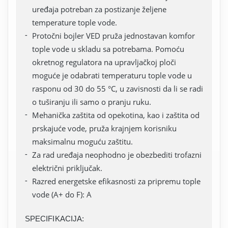
uređaja potreban za postizanje željene
temperature tople vode.
Protočni bojler VED pruža jednostavan komfor
tople vode u skladu sa potrebama. Pomoću
okretnog regulatora na upravljačkoj ploči
moguće je odabrati temperaturu tople vode u
rasponu od 30 do 55 °C, u zavisnosti da li se radi
o tuširanju ili samo o pranju ruku.
Mehanička zaštita od opekotina, kao i zaštita od
prskajuće vode, pruža krajnjem korisniku
maksimalnu moguću zaštitu.
Za rad uređaja neophodno je obezbediti trofazni
električni priključak.
Razred energetske efikasnosti za pripremu tople
vode (A+ do F): A
SPECIFIKACIJA: