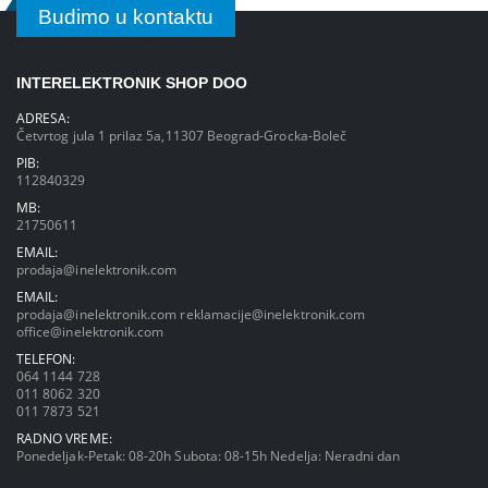
Budimo u kontaktu
INTERELEKTRONIK SHOP DOO
ADRESA:
Četvrtog jula 1 prilaz 5a,11307 Beograd-Grocka-Boleč
PIB:
112840329
MB:
21750611
EMAIL:
prodaja@inelektronik.com
EMAIL:
prodaja@inelektronik.com
reklamacije@inelektronik.com
office@inelektronik.com
TELEFON:
064 1144 728
011 8062 320
011 7873 521
RADNO VREME:
Ponedeljak-Petak: 08-20h Subota: 08-15h Nedelja: Neradni dan