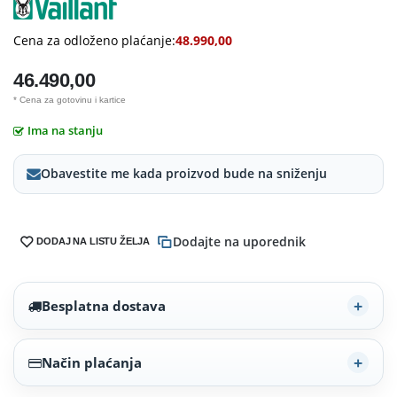
Cena za odloženo plaćanje:
48.990,00
46.490,00
* Cena za gotovinu i kartice
Ima na stanju
Obavestite me kada proizvod bude na sniženju
Dodajte na uporednik
DODAJ NA LISTU ŽELJA
Besplatna dostava
Način plaćanja