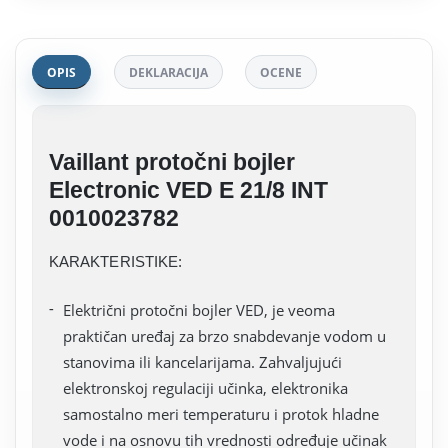
OPIS
DEKLARACIJA
OCENE
Vaillant protočni bojler
Electronic VED E 21/8 INT
0010023782
KARAKTERISTIKE:
Električni protočni bojler VED, je veoma
praktičan uređaj za brzo snabdevanje vodom u
stanovima ili kancelarijama. Zahvaljujući
elektronskoj regulaciji učinka, elektronika
samostalno meri temperaturu i protok hladne
vode i na osnovu tih vrednosti određuje učinak