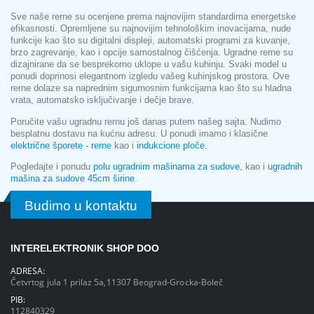
Sve naše rerne su ocenjene prema najnovijim standardima energetske
efikasnosti. Opremljene su najnovijim tehnološkim inovacijama, nude
funkcije kao što su digitalni displeji, automatski programi za kuvanje,
brzo zagrevanje, kao i opcije samostalnog čišćenja. Ugradne rerne su
dizajnirane da se besprekorno uklope u vašu kuhinju. Svaki model u
ponudi doprinosi elegantnom izgledu vašeg kuhinjskog prostora. Ove
rerne dolaze sa naprednim sigurnosnim funkcijama kao što su hladna
vrata, automatsko isključivanje i dečje brave.
Poručite vašu ugradnu rernu još danas putem našeg sajta. Nudimo
besplatnu dostavu na kućnu adresu. U ponudi imamo i klasične
električne šporete - rerne
kao i
indukcione ploče
.
Pogledajte i ponudu
polu ugradnim mašinama za sudove
, kao i
ugradnih
mašina za sudove 45cm širine
.
Budimo u kontaktu
INTERELEKTRONIK SHOP DOO
ADRESA:
Četvrtog jula 1 prilaz 5a,11307 Beograd-Grocka-Boleč
PIB:
112840329