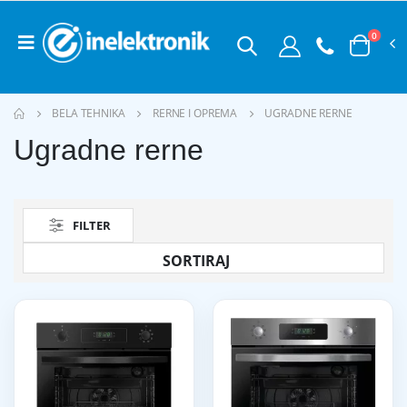
0
BELA TEHNIKA
RERNE I OPREMA
UGRADNE RERNE
Ugradne rerne
FILTER