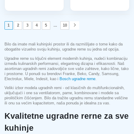
1
2
3
4
5
...
10
Bilo da imate mali kuhinjski prostor ili da razmišljate o tome kako da
obogatite vizuelno svoju kuhinju, ugradne rerne su jedna od opcija.
Ugradne rerne su ključni element modernih kuhinja, nudeći kombinaciju
između kulinarskih performansi, elegantnog dizajna i efikasnosti. Naš
asortiman ugradnih rerni zadovoljiće sve vaše zahteve, kako lične, tako
i prostorne. U ponudi su brendovi Franke, Beko, Candy, Samsung,
Electrolux, Miele, Indesit, kao i
Bosch ugradne rerne
.
Veliki izbor modela ugradnih rerni - od klasičnih do multifunkcionalnih,
uključujući i one sa ventilatorom, parne, kombinovane i modele sa
pirolitičkim čišćenjem. Bilo da tražite ugradnu rernu standardne veličine
ili onu sa većim kapacitetom, naša ponuda je idealna za vas.
Kvalitetne ugradne rerne za sve
kuhinje