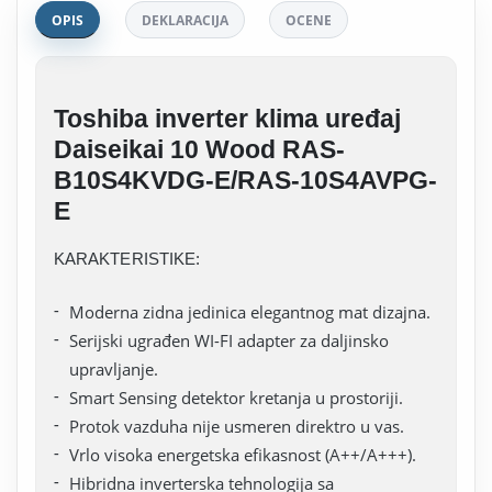
OPIS
DEKLARACIJA
OCENE
Toshiba inverter klima uređaj
Daiseikai 10 Wood RAS-
B10S4KVDG-E/RAS-10S4AVPG-
E
KARAKTERISTIKE:
Moderna zidna jedinica elegantnog mat dizajna.
Serijski ugrađen WI-FI adapter za daljinsko
upravljanje.
Smart Sensing detektor kretanja u prostoriji.
Protok vazduha nije usmeren direktro u vas.
Vrlo visoka energetska efikasnost (A++/A+++).
Hibridna inverterska tehnologija sa