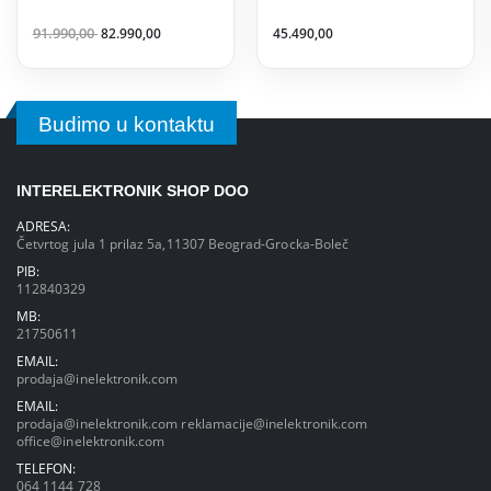
91.990,00
82.990,00
45.490,00
Budimo u kontaktu
INTERELEKTRONIK SHOP DOO
ADRESA:
Četvrtog jula 1 prilaz 5a,11307 Beograd-Grocka-Boleč
PIB:
112840329
MB:
21750611
EMAIL:
prodaja@inelektronik.com
EMAIL:
prodaja@inelektronik.com
reklamacije@inelektronik.com
office@inelektronik.com
TELEFON:
064 1144 728