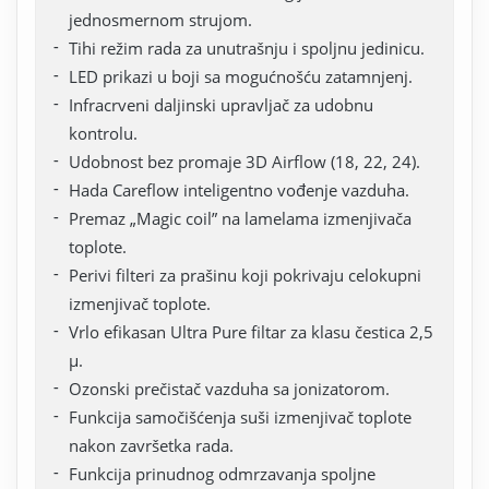
jednosmernom strujom.
Tihi režim rada za unutrašnju i spoljnu jedinicu.
LED prikazi u boji sa mogućnošću zatamnjenj.
Infracrveni daljinski upravljač za udobnu
kontrolu.
Udobnost bez promaje 3D Airflow (18, 22, 24).
Hada Careflow inteligentno vođenje vazduha.
Premaz „Magic coil” na lamelama izmenjivača
toplote.
Perivi filteri za prašinu koji pokrivaju celokupni
izmenjivač toplote.
Vrlo efikasan Ultra Pure filtar za klasu čestica 2,5
µ.
Ozonski prečistač vazduha sa jonizatorom.
Funkcija samočišćenja suši izmenjivač toplote
nakon završetka rada.
Funkcija prinudnog odmrzavanja spoljne