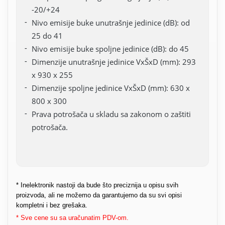
-20/+24
Nivo emisije buke unutrašnje jedinice (dB): od
25 do 41
Nivo emisije buke spoljne jedinice (dB): do 45
Dimenzije unutrašnje jedinice VxŠxD (mm): 293
x 930 x 255
Dimenzije spoljne jedinice VxŠxD (mm): 630 x
800 x 300
Prava potrošača u skladu sa zakonom o zaštiti
potrošača.
* Inelektronik nastoji da bude što preciznija u opisu svih
proizvoda, ali ne možemo da garantujemo da su svi opisi
kompletni i bez grešaka.
* Sve cene su sa uračunatim PDV-om.