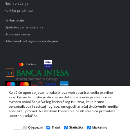
Način plaćanja
Politika privatnosti
Reklamacije
Uputstvo za naručivanje
Ovlašćeni servisi
Odustanak od ugovora na daljinu
Kolačiće upotrebljavamo kako bi ova web stranica radila pravilno i
kako bismo bili u stanju da vršimo dalja unapređenja stranice sa
svrhom poboljšanja Vašeg korisničkog iskustva, kako bismo
personalizovali sadržaj i oglase, omogućili značaj društvenih medija i
analizirali promet. Nastavkom korišćenja naših stranica prihvatate
© Copyright by Inelektronik 2026. Sva prava su zadržana | Powered by
Dajbog -
upotrebu kolačića.
Internet prodavnice
.
Web prodavnica i SEO Web Business Solutions
Obavezni
Trajni
Statistika
Marketing