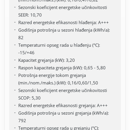
Sezonski koeficijent energetske učinkovitosti
SEER: 10,70
Razred energetske efikasnosti hlađenja: A+++
Godišnja potrošnja u sezoni hlađenja (kWh/a):
82
Temperaturni opseg rada u hlađenju (°C):
-15/+46
Kapacitet grejanja (kW): 3,20
Raspon kapaciteta grejanja (kW): 0,65 - 5,80
Potrošnja energije tokom grejanja
(min./nom./maks.) (kW): 0,16/0,60/1,50
Sezonski koeficijent energetske učinkovitosti
SCOP: 5,30
Razred energetske efikasnosti grejanja: A+++
Godišnja potrošnja u sezoni grejanja (kWh/a):
792
Temperaturni opseg rada u grejanju (°C):