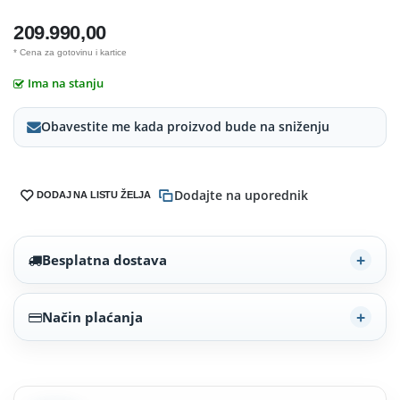
209.990,00
* Cena za gotovinu i kartice
Ima na stanju
Obavestite me kada proizvod bude na sniženju
Dodajte na uporednik
DODAJ NA LISTU ŽELJA
Besplatna dostava
Način plaćanja