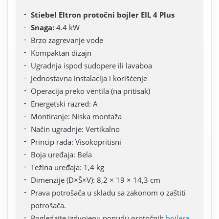
Stiebel Eltron protočni bojler EIL 4 Plus
Snaga:
4.4 kW
Brzo zagrevanje vode
Kompaktan dizajn
Ugradnja ispod sudopere ili lavaboa
Jednostavna instalacija i korišćenje
Operacija preko ventila (na pritisak)
Energetski razred: A
Montiranje: Niska montaža
Način ugradnje: Vertikalno
Princip rada: Visokopritisni
Boja uređaja: Bela
Težina uređaja: 1,4 kg
Dimenzije (D×Š×V): 8,2 × 19 × 14,3 cm
Prava potrošača u skladu sa zakonom o zaštiti
potrošača.
Pogledajte izdvojenu ponudu protočnih
bojlera