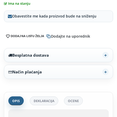
Ima na stanju
Obavestite me kada proizvod bude na sniženju
Dodajte na uporednik
DODAJ NA LISTU ŽELJA
Besplatna dostava
Način plaćanja
OPIS
DEKLARACIJA
OCENE