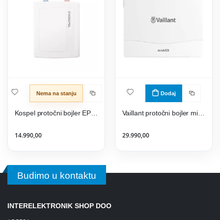
Nema na stanju
Dodaj
Kospel protočni bojler EPO 2-6
Vaillant protočni bojler miniVED H 3/3 0010044420
14.990,00
29.990,00
Budimo u kontaktu
INTERELEKTRONIK SHOP DOO