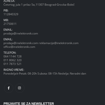
ADRESA:
Četvrtog jula 1 prilaz 5a,11307 Beograd-Grocka-Boleč
PIB:
112840329
MB:
21750611
EMAIL:
prodaja@inelektronik.com
EMAIL:
prodaja@inelektronik.com
reklamacije@inelektronik.com
office@inelektronik.com
TELEFON:
064 1144 728
011 8062 320
011 7873 521
RADNO VREME:
Ponedeljak-Petak: 08-20h Subota: 08-15h Nedelja: Neradni dan
PRIJAVITE SE ZA NEWSLETTER