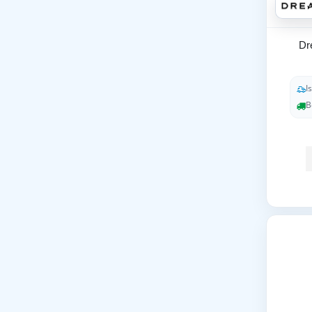
Dr
I
B