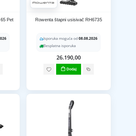
 65 Pet
Rowenta štapni usisivač RH6735
2026
Isporuka moguća od
08.08.2026
Besplatna isporuka
26.190,00
Dodaj