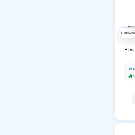
Rowe
I
B