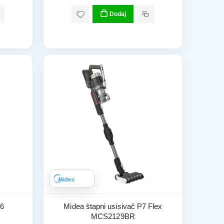
Dodaj
X6
Midea štapni usisivač P7 Flex
MCS2129BR