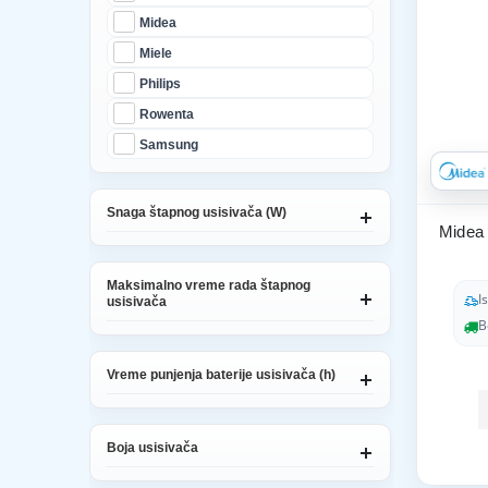
Midea
Miele
Philips
Rowenta
Samsung
Snaga štapnog usisivača (W)
Midea
Maksimalno vreme rada štapnog
I
usisivača
B
Vreme punjenja baterije usisivača (h)
Boja usisivača