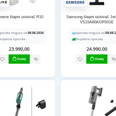
eame štapni usisivač R10
Samsung štapni usisivač Jet
VS15A60AGR5/GE
sporuka moguća od
08.08.2026
Isporuka moguća od
08.08.
esplatna isporuka
Besplatna isporuka
23.990,00
24.990,00
Dodaj
Dodaj