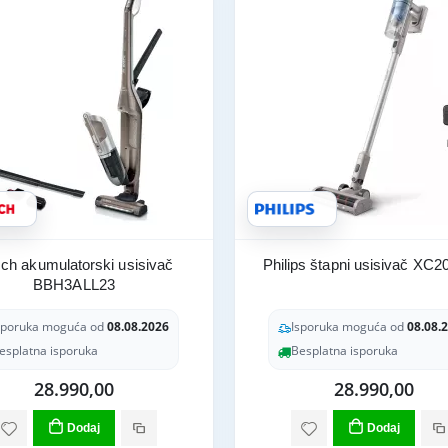
ch akumulatorski usisivač
Philips štapni usisivač XC2
BBH3ALL23
sporuka moguća od
08.08.2026
Isporuka moguća od
08.08.
esplatna isporuka
Besplatna isporuka
28.990,00
28.990,00
Dodaj
Dodaj