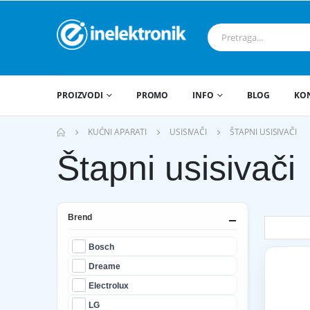
PROIZVODI
PROMO
INFO
BLOG
KO
KUĆNI APARATI
USISIVAČI
ŠTAPNI USISIVAČI
Štapni usisivači
Brend
Bosch
Dreame
Electrolux
LG