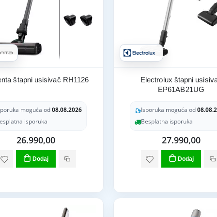
nta štapni usisivač RH1126
Electrolux štapni usisiv
EP61AB21UG
sporuka moguća od
08.08.2026
Isporuka moguća od
08.08.
esplatna isporuka
Besplatna isporuka
26.990,00
27.990,00
Dodaj
Dodaj