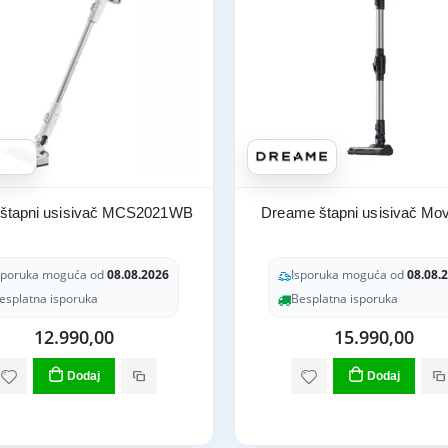
 štapni usisivač MCS2021WB
Dreame štapni usisivač Mo
sporuka moguća od
08.08.2026
Isporuka moguća od
08.08.
esplatna isporuka
Besplatna isporuka
12.990,00
15.990,00
Dodaj
Dodaj