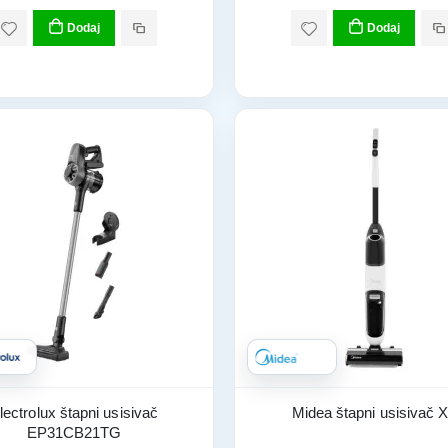
Dodaj
Dodaj
lectrolux štapni usisivač
Midea štapni usisivač 
EP31CB21TG