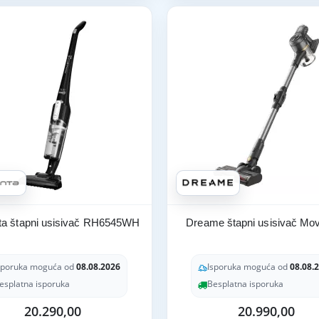
a štapni usisivač RH6545WH
Dreame štapni usisivač Mo
sporuka moguća od
08.08.2026
Isporuka moguća od
08.08.
esplatna isporuka
Besplatna isporuka
20.290,00
20.990,00