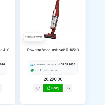
va J10
Rowenta štapni usisivač RH6543
2026
Isporuka moguća od
08.08.2026
Besplatna isporuka
20.290,00
Dodaj