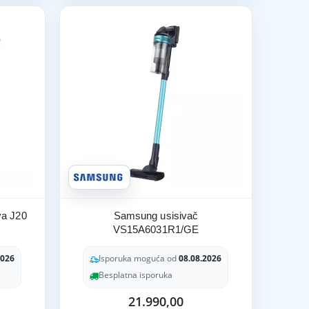
va J20
Samsung usisivač
VS15A6031R1/GE
2026
Isporuka moguća od
08.08.2026
Besplatna isporuka
21.990,00