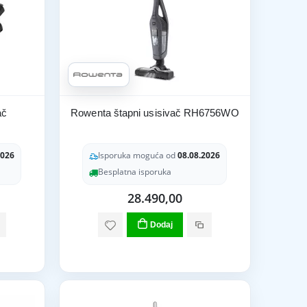
ač
Rowenta štapni usisivač RH6756WO
2026
Isporuka moguća od
08.08.2026
Besplatna isporuka
28.490,00
Dodaj