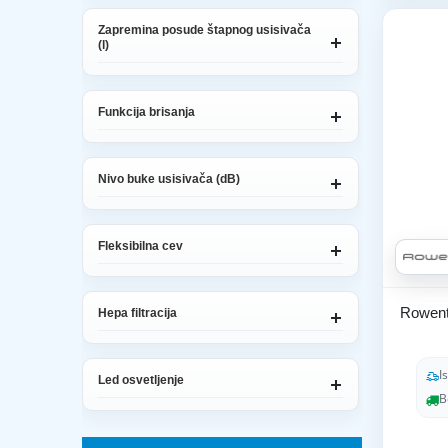
Zapremina posude štapnog usisivača
(l)
Funkcija brisanja
Nivo buke usisivača (dB)
Fleksibilna cev
Rowent
Hepa filtracija
I
Led osvetljenje
B