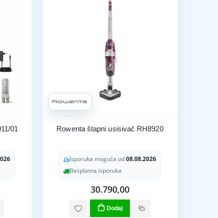
011/01
Rowenta štapni usisivač RH8920
2026
Isporuka moguća od
08.08.2026
Besplatna isporuka
30.790,00
Dodaj