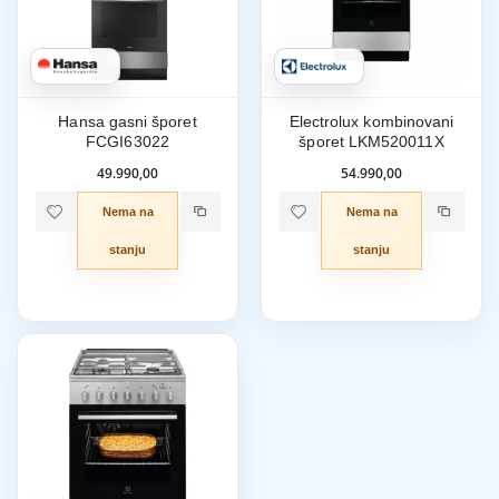
Hansa gasni šporet
Electrolux kombinovani
FCGI63022
šporet LKM520011X
49.990,00
54.990,00
Nema na
Nema na
stanju
stanju