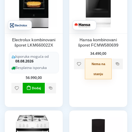
Electrolux kombinovani
Hansa kombinovani
šporet LKM660022X
šporet FCMW580699
34.490,00
Isporuka moguća od
08.08.2026
Nema na
Besplatna isporuka
stanju
56.990,00
Dodaj