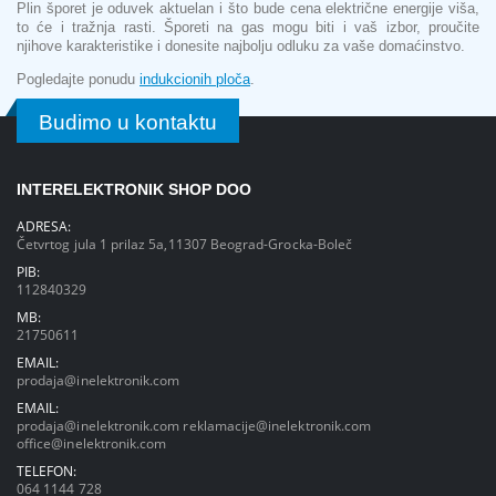
Plin šporet je oduvek aktuelan i što bude cena električne energije viša,
to će i tražnja rasti. Šporeti na gas mogu biti i vaš izbor, proučite
njihove karakteristike i donesite najbolju odluku za vaše domaćinstvo.
Pogledajte ponudu
indukcionih ploča
.
Budimo u kontaktu
INTERELEKTRONIK SHOP DOO
ADRESA:
Četvrtog jula 1 prilaz 5a,11307 Beograd-Grocka-Boleč
PIB:
112840329
MB:
21750611
EMAIL:
prodaja@inelektronik.com
EMAIL:
prodaja@inelektronik.com
reklamacije@inelektronik.com
office@inelektronik.com
TELEFON:
064 1144 728