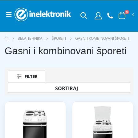
0
BELA TEHNIKA
ŠPORETI
GASNI I KOMBINOVANI ŠPORETI
Gasni i kombinovani šporeti
FILTER