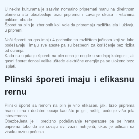
U nekim kulturama je sasvim normalno pripremati hranu na direktnom
plamenu što obezbeđuje bržu pripremu i čuvanje ukusa i vitamina
prilikom obrade.
Šporet na plin je izbor onih koji vole da pripremaju različita jela i uživaju
u pripremi.
Naši šporeti na gas imaju 4 gorionika sa različitom jačinom koji se lako
podešavaju i imaju sve ateste pa su bezbedni za korišćenje bez rizika
od curenja.
Kada su u pitanju šporeti na plin cena je negde u srednjoj kategoriji, ali
gasni šporet donosi velike uštede električne energije pa se uloženo brzo
isplati.
Plinski šporeti imaju i efikasnu
rernu
Plinski šporet sa rernom na plin je vrlo efikasan, jak, brzo priprema
hranu i ima i dodatne opcije kao što je gril, roštilj, pečenje više jela
istovremeno.
Obezbeđena je i precizno podešavanje temperature pa se hrana
priprema tako da se čuvaju svi važni nutrijenti, ukus je odličan uz
visoku brzinu pečenja.