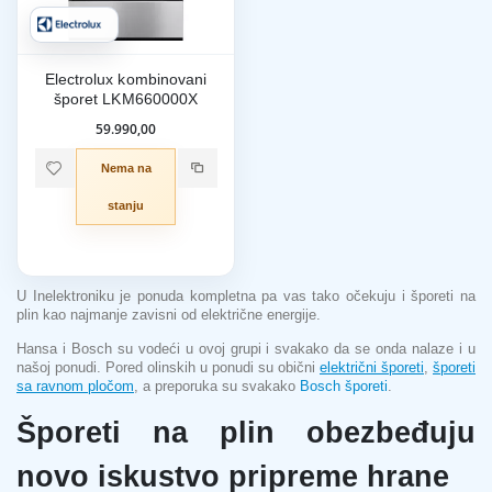
Electrolux kombinovani
šporet LKM660000X
59.990,00
Nema na
stanju
U Inelektroniku je ponuda kompletna pa vas tako očekuju i šporeti na
plin kao najmanje zavisni od električne energije.
Hansa i Bosch su vodeći u ovoj grupi i svakako da se onda nalaze i u
našoj ponudi. Pored olinskih u ponudi su obični
električni šporeti
,
šporeti
sa ravnom pločom
, a preporuka su svakako
Bosch šporeti
.
Šporeti na plin obezbeđuju
novo iskustvo pripreme hrane