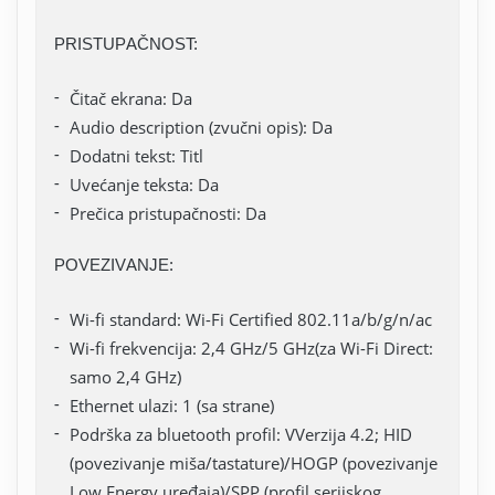
PRISTUPAČNOST:
Čitač ekrana: Da
Audio description (zvučni opis): Da
Dodatni tekst: Titl
Uvećanje teksta: Da
Prečica pristupačnosti: Da
POVEZIVANJE:
Wi-fi standard: Wi-Fi Certified 802.11a/b/g/n/ac
Wi-fi frekvencija: 2,4 GHz/5 GHz(za Wi-Fi Direct:
samo 2,4 GHz)
Ethernet ulazi: 1 (sa strane)
Podrška za bluetooth profil: VVerzija 4.2; HID
(povezivanje miša/tastature)/HOGP (povezivanje
Low Energy uređaja)/SPP (profil serijskog