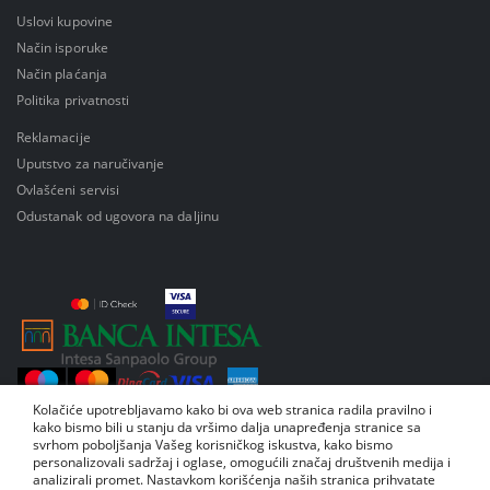
Uslovi kupovine
Način isporuke
Način plaćanja
Politika privatnosti
Reklamacije
Uputstvo za naručivanje
Ovlašćeni servisi
Odustanak od ugovora na daljinu
Kolačiće upotrebljavamo kako bi ova web stranica radila pravilno i
kako bismo bili u stanju da vršimo dalja unapređenja stranice sa
svrhom poboljšanja Vašeg korisničkog iskustva, kako bismo
personalizovali sadržaj i oglase, omogućili značaj društvenih medija i
analizirali promet. Nastavkom korišćenja naših stranica prihvatate