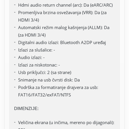
Hdmi audio return channel (arc): Da (eARC/ARC)
Promenljiva brzina osvežavanja (VRR): Da (za
HDMI 3/4)
Automatski režim malog kašnjenja (ALLM): Da
(za HDMI 3/4)
Digitalni audio izlazi: Bluetooth A2DP uređaj
Izlazi za slušalice: -
Audio izlazi: -
Izlazi za niskotonac: -
Usb priključci: 2 (sa strane)
Snimanje na usb čvrsti disk: Da
Podrška za formatiranje drajvera za usb:
FAT16/FAT32/exFAT/NTFS
DIMENZIJE:
Veličina ekrana (u inčima, mereno po dijagonali):