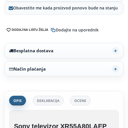
Obavestite me kada proizvod ponovo bude na stanju
Dodajte na uporednik
DODAJ NA LISTU ŽELJA
Besplatna dostava
Način plaćanja
OPIS
DEKLARACIJA
OCENE
Sony televizor XR55A80LAEP