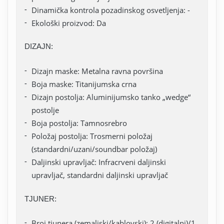
Dinamička kontrola pozadinskog osvetljenja: -
Ekološki proizvod: Da
DIZAJN:
Dizajn maske: Metalna ravna površina
Boja maske: Titanijumska crna
Dizajn postolja: Aluminijumsko tanko „wedge“
postolje
Boja postolja: Tamnosrebro
Položaj postolja: Trosmerni položaj
(standardni/uzani/soundbar položaj)
Daljinski upravljač: Infracrveni daljinski
upravljač, standardni daljinski upravljač
TJUNER:
Broj tjunera (zemaljski/kablovski): 2 (digitalni)/1