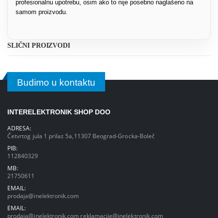
profesionalnu upotrebu, osim ako to nije posebno naglašeno na
samom proizvodu.
SLIČNI PROIZVODI
Budimo u kontaktu
INTERELEKTRONIK SHOP DOO
ADRESA:
Četvrtog jula 1 prilaz 5a,11307 Beograd-Grocka-Boleč
PIB:
112840329
MB:
21750611
EMAIL:
prodaja@inelektronik.com
EMAIL:
prodaja@inelektronik.com
reklamacije@inelektronik.com