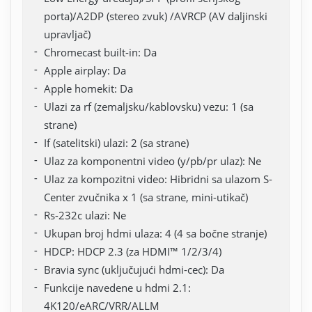
porta)/A2DP (stereo zvuk) /AVRCP (AV daljinski
upravljač)
Chromecast built-in: Da
Apple airplay: Da
Apple homekit: Da
Ulazi za rf (zemaljsku/kablovsku) vezu: 1 (sa
strane)
If (satelitski) ulazi: 2 (sa strane)
Ulaz za komponentni video (y/pb/pr ulaz): Ne
Ulaz za kompozitni video: Hibridni sa ulazom S-
Center zvučnika x 1 (sa strane, mini-utikač)
Rs-232c ulazi: Ne
Ukupan broj hdmi ulaza: 4 (4 sa bočne stranje)
HDCP: HDCP 2.3 (za HDMI™ 1/2/3/4)
Bravia sync (uključujući hdmi-cec): Da
Funkcije navedene u hdmi 2.1:
4K120/eARC/VRR/ALLM