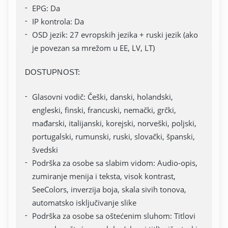
EPG: Da
IP kontrola: Da
OSD jezik: 27 evropskih jezika + ruski jezik (ako
je povezan sa mrežom u EE, LV, LT)
DOSTUPNOST:
Glasovni vodič: Češki, danski, holandski,
engleski, finski, francuski, nemački, grčki,
mađarski, italijanski, korejski, norveški, poljski,
portugalski, rumunski, ruski, slovački, španski,
švedski
Podrška za osobe sa slabim vidom: Audio-opis,
zumiranje menija i teksta, visok kontrast,
SeeColors, inverzija boja, skala sivih tonova,
automatsko isključivanje slike
Podrška za osobe sa oštećenim sluhom: Titlovi