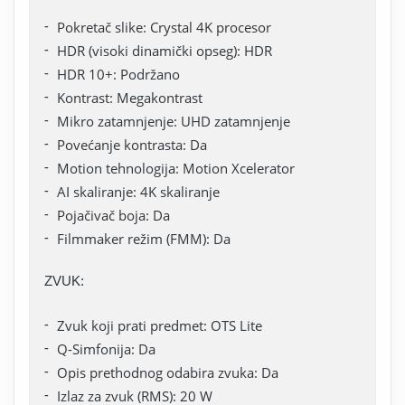
Pokretač slike: Crystal 4K procesor
HDR (visoki dinamički opseg): HDR
HDR 10+: Podržano
Kontrast: Megakontrast
Mikro zatamnjenje: UHD zatamnjenje
Povećanje kontrasta: Da
Motion tehnologija: Motion Xcelerator
AI skaliranje: 4K skaliranje
Pojačivač boja: Da
Filmmaker režim (FMM): Da
ZVUK:
Zvuk koji prati predmet: OTS Lite
Q-Simfonija: Da
Opis prethodnog odabira zvuka: Da
Izlaz za zvuk (RMS): 20 W