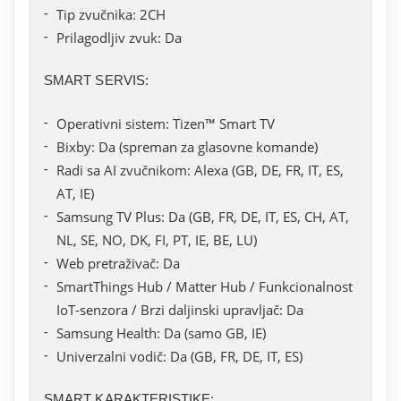
Tip zvučnika: 2CH
Prilagodljiv zvuk: Da
SMART SERVIS:
Operativni sistem: Tizen™ Smart TV
Bixby: Da (spreman za glasovne komande)
Radi sa AI zvučnikom: Alexa (GB, DE, FR, IT, ES,
AT, IE)
Samsung TV Plus: Da (GB, FR, DE, IT, ES, CH, AT,
NL, SE, NO, DK, FI, PT, IE, BE, LU)
Web pretraživač: Da
SmartThings Hub / Matter Hub / Funkcionalnost
IoT-senzora / Brzi daljinski upravljač: Da
Samsung Health: Da (samo GB, IE)
Univerzalni vodič: Da (GB, FR, DE, IT, ES)
SMART KARAKTERISTIKE: