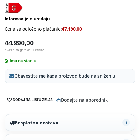
Informacije o uređaju
Cena za odloženo plaćanje:
47.190,00
44.990,00
* Cena za gotovinu i kartice
Ima na stanju
Obavestite me kada proizvod bude na sniženju
Dodajte na uporednik
DODAJ NA LISTU ŽELJA
Besplatna dostava