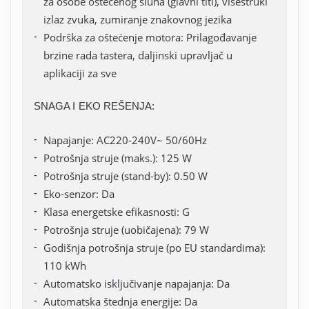
za osobe oštećenog sluha (glavni titl), višestruki
izlaz zvuka, zumiranje znakovnog jezika
Podrška za oštećenje motora: Prilagođavanje
brzine rada tastera, daljinski upravljač u
aplikaciji za sve
SNAGA I EKO REŠENJA:
Napajanje: AC220-240V~ 50/60Hz
Potrošnja struje (maks.): 125 W
Potrošnja struje (stand-by): 0.50 W
Eko-senzor: Da
Klasa energetske efikasnosti: G
Potrošnja struje (uobičajena): 79 W
Godišnja potrošnja struje (po EU standardima):
110 kWh
Automatsko isključivanje napajanja: Da
Automatska štednja energije: Da