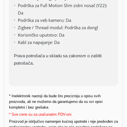
Podrška za Full Motion Slim zidni nosač (Y22):
Da
Podrška za veb kameru: Da
Zigbee / Thread modul: Podrška za dongl
Korisničko uputstvo: Da
Kabl za napajanje: Da
Prava potrošača u skladu sa zakonom o zaštiti
potrošača.
* Inelektronik nastoji da bude što preciznija u opisu svih
proizvoda, ali ne možemo da garantujemo da su svi opisi
kompletni i bez grešaka.
* Sve cene su sa uračunatim PDV-om.
Proizvod je isključivo namenjen kućnoj upotrebi i nije predviđen za