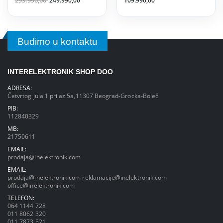
293.990,00
249.990,00
109.990,00
Budimo u kontaktu
INTERELEKTRONIK SHOP DOO
ADRESA:
Četvrtog jula 1 prilaz 5a,11307 Beograd-Grocka-Boleč
PIB:
112840329
MB:
21750611
EMAIL:
prodaja@inelektronik.com
EMAIL:
prodaja@inelektronik.com
reklamacije@inelektronik.com
office@inelektronik.com
TELEFON:
064 1144 728
011 8062 320
011 7873 521