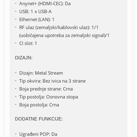
Anynet+ (HDMI-CEC): Da
USB: 1 x USB-A
Ethernet (LAN): 1
RF ulaz (zemaljski/kablovski ulaz): 1/1
(uobičajena upotreba za zemaljski signal)/1
CI slot: 1
DIZAJN:
Dizajn: Metal Stream
Tip okvira: Bez ivica na 3 strane
Boja prednje strane: Crna
Tip postolja: Osnovna stopa
Boja postolja: Crna
DODATNE FUNKCIJE:
Ugrađeni POP: Da