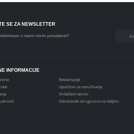
ITE SE ZA NEWSLETTER
i informisani o nasim novim ponudama!!!
NE INFORMACIJE
ovine
Reklamacije
ruke
Uputstvo za naručivanje
anja
Ovlašćeni servisi
ivatnosti
Odustanak od ugovora na daljinu