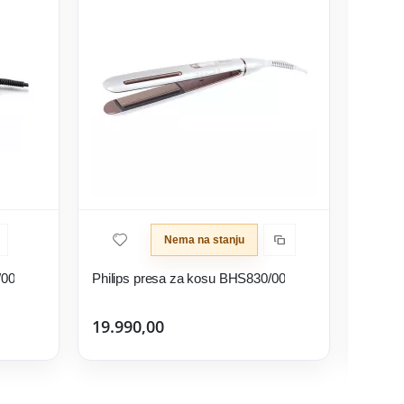
Nema na stanju
/00
Philips presa za kosu BHS830/00
Rowent
19.990,00
7.790