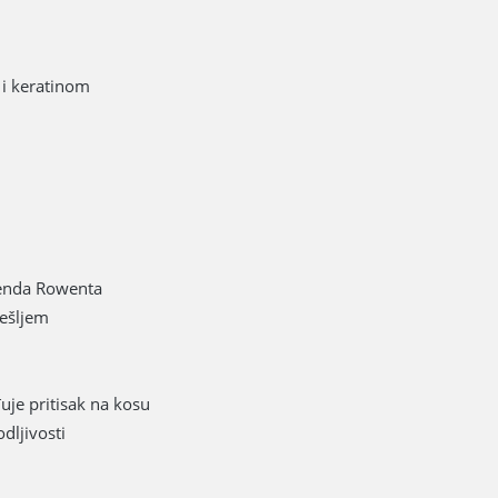
 i keratinom
brenda Rowenta
češljem
uje pritisak na kosu
dljivosti