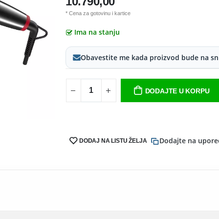
10.790,00
* Cena za gotovinu i kartice
Ima na stanju
Obavestite me kada proizvod bude na sn
DODAJTE U KORPU
Dodajte na upore
DODAJ NA LISTU ŽELJA