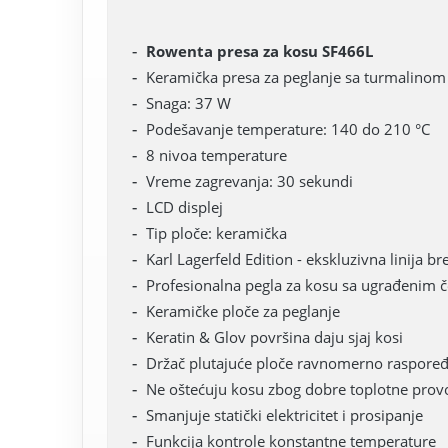
Rowenta presa za kosu SF466L
Keramička presa za peglanje sa turmalinom
Snaga: 37 W
Podešavanje temperature: 140 do 210 °C
8 nivoa temperature
Vreme zagrevanja: 30 sekundi
LCD displej
Tip ploče: keramička
Karl Lagerfeld Edition - ekskluzivna linija 
Profesionalna pegla za kosu sa ugrađenim 
Keramičke ploče za peglanje
Keratin & Glov površina daju sjaj kosi
Držač plutajuće ploče ravnomerno raspoređ
Ne oštećuju kosu zbog dobre toplotne provo
Smanjuje statički elektricitet i prosipanje
Funkcija kontrole konstantne temperature