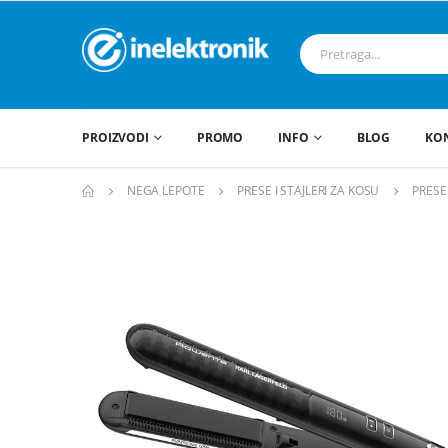
PROIZVODI
PROMO
INFO
BLOG
KO
NEGA LEPOTE
PRESE I STAJLERI ZA KOSU
PRESE