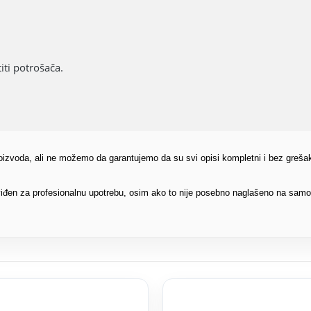
ti potrošača.
proizvoda, ali ne možemo da garantujemo da su svi opisi kompletni i bez greša
edviđen za profesionalnu upotrebu, osim ako to nije posebno naglašeno na sam