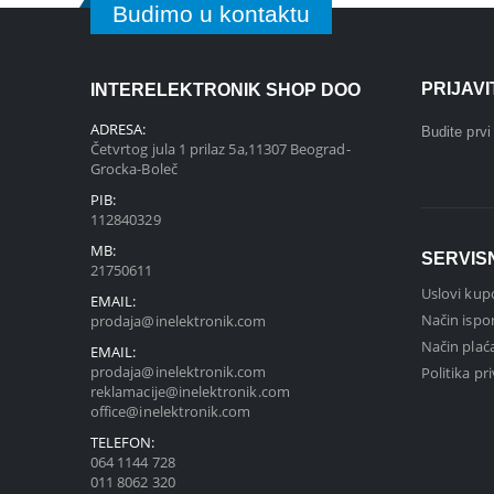
Budimo u kontaktu
PRIJAV
INTERELEKTRONIK SHOP DOO
ADRESA:
Budite prv
Četvrtog jula 1 prilaz 5a,11307 Beograd-
Grocka-Boleč
PIB:
112840329
MB:
SERVIS
21750611
Uslovi kup
EMAIL:
Način ispo
prodaja@inelektronik.com
Način plać
EMAIL:
prodaja@inelektronik.com
Politika pr
reklamacije@inelektronik.com
office@inelektronik.com
TELEFON:
064 1144 728
011 8062 320