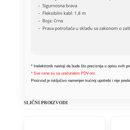
Sigurnosna brava
Fleksibilni kabl: 1,8 m
Boja: Crna
Prava potrošača u skladu sa zakonom o zašti
* Inelektronik nastoji da bude što preciznija u opisu svih 
* Sve cene su sa uračunatim PDV-om.
Proizvod je isključivo namenjen kućnoj upotrebi i nije pr
SLIČNI PROIZVODI