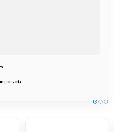
ka.
om proizvodu.