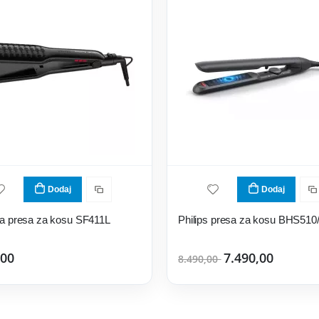
Dodaj
Dodaj
a presa za kosu SF411L
Philips presa za kosu BHS510
,00
7.490,00
8.490,00