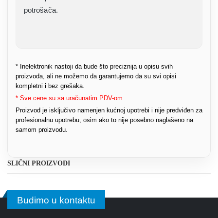
potrošača.
* Inelektronik nastoji da bude što preciznija u opisu svih
proizvoda, ali ne možemo da garantujemo da su svi opisi
kompletni i bez grešaka.
* Sve cene su sa uračunatim PDV-om.
Proizvod je isključivo namenjen kućnoj upotrebi i nije predviđen za
profesionalnu upotrebu, osim ako to nije posebno naglašeno na
samom proizvodu.
SLIČNI PROIZVODI
Budimo u kontaktu