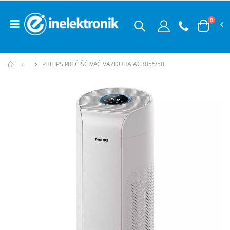
0
PHILIPS PREČIŠĆIVAČ VAZDUHA AC3055/50