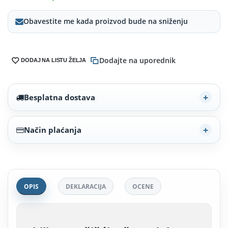
Obavestite me kada proizvod bude na sniženju
Dodajte na uporednik
DODAJ NA LISTU ŽELJA
Besplatna dostava
Način plaćanja
OPIS
DEKLARACIJA
OCENE