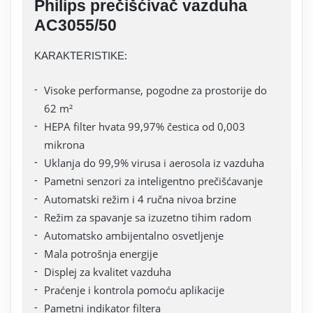
Philips prečišćivač vazduha
AC3055/50
KARAKTERISTIKE:
Visoke performanse, pogodne za prostorije do
62 m²
HEPA filter hvata 99,97% čestica od 0,003
mikrona
Uklanja do 99,9% virusa i aerosola iz vazduha
Pametni senzori za inteligentno prečišćavanje
Automatski režim i 4 ručna nivoa brzine
Režim za spavanje sa izuzetno tihim radom
Automatsko ambijentalno osvetljenje
Mala potrošnja energije
Displej za kvalitet vazduha
Praćenje i kontrola pomoću aplikacije
Pametni indikator filtera