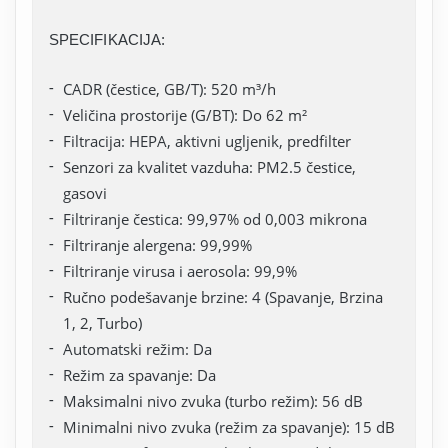
SPECIFIKACIJA:
CADR (čestice, GB/T): 520 m³/h
Veličina prostorije (G/BT): Do 62 m²
Filtracija: HEPA, aktivni ugljenik, predfilter
Senzori za kvalitet vazduha: PM2.5 čestice,
gasovi
Filtriranje čestica: 99,97% od 0,003 mikrona
Filtriranje alergena: 99,99%
Filtriranje virusa i aerosola: 99,9%
Ručno podešavanje brzine: 4 (Spavanje, Brzina
1, 2, Turbo)
Automatski režim: Da
Režim za spavanje: Da
Maksimalni nivo zvuka (turbo režim): 56 dB
Minimalni nivo zvuka (režim za spavanje): 15 dB