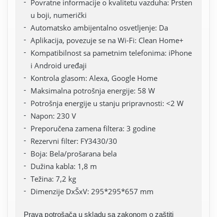
Povratne informacije o kvalitetu vazduha: Prsten
u boji, numerički
Automatsko ambijentalno osvetljenje: Da
Aplikacija, povezuje se na Wi-Fi: Clean Home+
Kompatibilnost sa pametnim telefonima: iPhone
i Android uređaji
Kontrola glasom: Alexa, Google Home
Maksimalna potrošnja energije: 58 W
Potrošnja energije u stanju pripravnosti: <2 W
Napon: 230 V
Preporučena zamena filtera: 3 godine
Rezervni filter: FY3430/30
Boja: Bela/prošarana bela
Dužina kabla: 1,8 m
Težina: 7,2 kg
Dimenzije DxŠxV: 295*295*657 mm
Prava potrošača u skladu sa zakonom o zaštiti