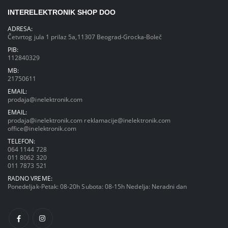
INTERELEKTRONIK SHOP DOO
ADRESA:
Četvrtog jula 1 prilaz 5a,11307 Beograd-Grocka-Boleč
PIB:
112840329
MB:
21750611
EMAIL:
prodaja@inelektronik.com
EMAIL:
prodaja@inelektronik.com
reklamacije@inelektronik.com
office@inelektronik.com
TELEFON:
064 1144 728
011 8062 320
011 7873 521
RADNO VREME:
Ponedeljak-Petak: 08-20h Subota: 08-15h Nedelja: Neradni dan