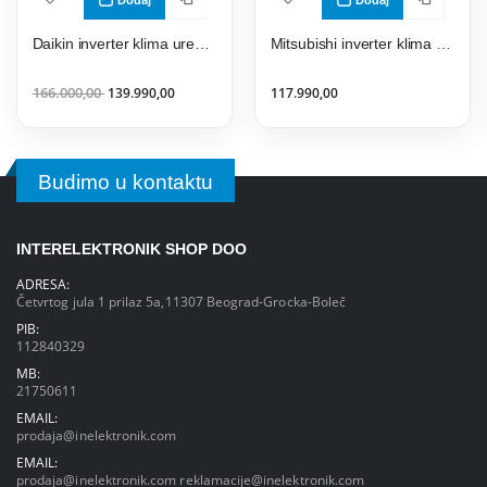
Dodaj
Dodaj
Daikin inverter klima uređaj FTXM35A/ RXM35A9 Perfera
Mitsubishi inverter klima uređaj SRK25ZS-WF/SRC25ZS-W Kireia
166.000,00
139.990,00
117.990,00
Budimo u kontaktu
INTERELEKTRONIK SHOP DOO
ADRESA:
Četvrtog jula 1 prilaz 5a,11307 Beograd-Grocka-Boleč
PIB:
112840329
MB:
21750611
EMAIL:
prodaja@inelektronik.com
EMAIL:
prodaja@inelektronik.com
reklamacije@inelektronik.com