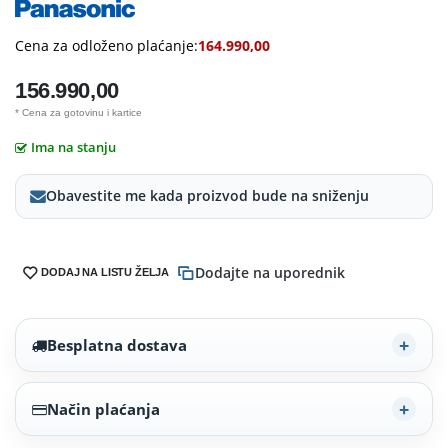
Cena za odloženo plaćanje:
164.990,00
156.990,00
* Cena za gotovinu i kartice
Ima na stanju
Obavestite me kada proizvod bude na sniženju
Dodajte na uporednik
DODAJ NA LISTU ŽELJA
Besplatna dostava
Način plaćanja