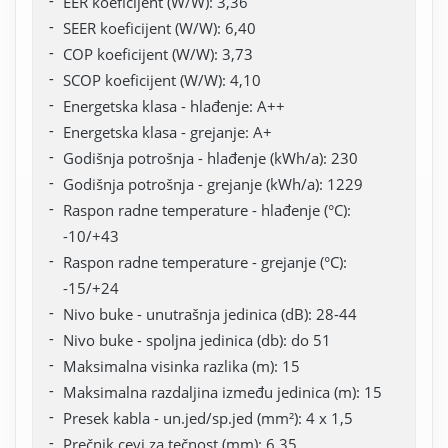
EER koeficijent (W/W): 3,36
SEER koeficijent (W/W): 6,40
COP koeficijent (W/W): 3,73
SCOP koeficijent (W/W): 4,10
Energetska klasa - hlađenje: A++
Energetska klasa - grejanje: A+
Godišnja potrošnja - hlađenje (kWh/a): 230
Godišnja potrošnja - grejanje (kWh/a): 1229
Raspon radne temperature - hlađenje (°C):
-10/+43
Raspon radne temperature - grejanje (°C):
-15/+24
Nivo buke - unutrašnja jedinica (dB): 28-44
Nivo buke - spoljna jedinica (db): do 51
Maksimalna visinka razlika (m): 15
Maksimalna razdaljina između jedinica (m): 15
Presek kabla - un.jed/sp.jed (mm²): 4 x 1,5
Prečnik cevi za tečnost (mm): 6,35