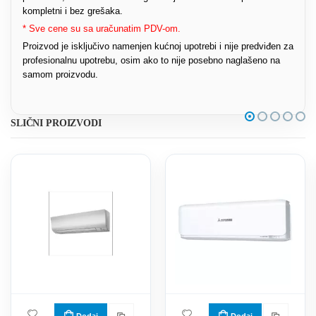
kompletni i bez grešaka.
* Sve cene su sa uračunatim PDV-om.
Proizvod je isključivo namenjen kućnoj upotrebi i nije predviđen za
profesionalnu upotrebu, osim ako to nije posebno naglašeno na
samom proizvodu.
SLIČNI PROIZVODI