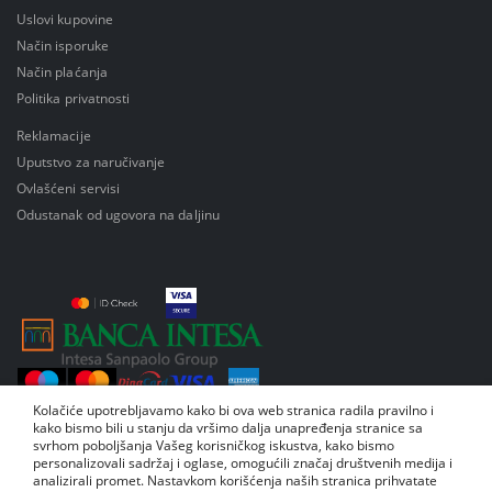
Uslovi kupovine
Način isporuke
Način plaćanja
Politika privatnosti
Reklamacije
Uputstvo za naručivanje
Ovlašćeni servisi
Odustanak od ugovora na daljinu
Kolačiće upotrebljavamo kako bi ova web stranica radila pravilno i
kako bismo bili u stanju da vršimo dalja unapređenja stranice sa
svrhom poboljšanja Vašeg korisničkog iskustva, kako bismo
personalizovali sadržaj i oglase, omogućili značaj društvenih medija i
analizirali promet. Nastavkom korišćenja naših stranica prihvatate