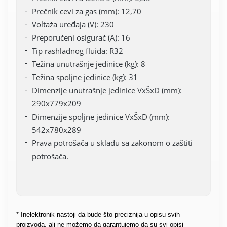
Prečnik cevi za gas (mm): 12,70
Voltaža uređaja (V): 230
Preporučeni osigurač (A): 16
Tip rashladnog fluida: R32
Težina unutrašnje jedinice (kg): 8
Težina spoljne jedinice (kg): 31
Dimenzije unutrašnje jedinice VxŠxD (mm):
290x779x209
Dimenzije spoljne jedinice VxŠxD (mm):
542x780x289
Prava potrošača u skladu sa zakonom o zaštiti
potrošača.
* Inelektronik nastoji da bude što preciznija u opisu svih
proizvoda, ali ne možemo da garantujemo da su svi opisi