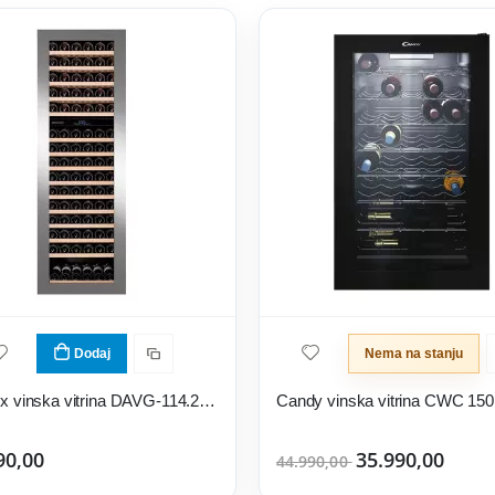
Dodaj
Nema na stanju
Dunavox vinska vitrina DAVG-114.288DSS.TO
Candy vinska vitrina CWC 15
90,00
35.990,00
44.990,00