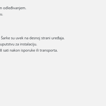
m odleđivanjem.
u.
Šarke su uvek na desnoj strani uređaja.
uputstvu za instalaciju.
8 sati nakon isporuke ili transporta.