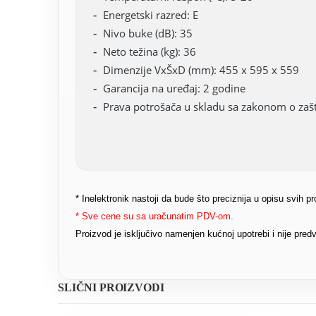
Energetski razred: E
Nivo buke (dB): 35
Neto težina (kg): 36
Dimenzije VxŠxD (mm): 455 x 595 x 559
Garancija na uređaj: 2 godine
Prava potrošača u skladu sa zakonom o zašti
* Inelektronik nastoji da bude što preciznija u opisu svih 
* Sve cene su sa uračunatim PDV-om.
Proizvod je isključivo namenjen kućnoj upotrebi i nije pr
SLIČNI PROIZVODI