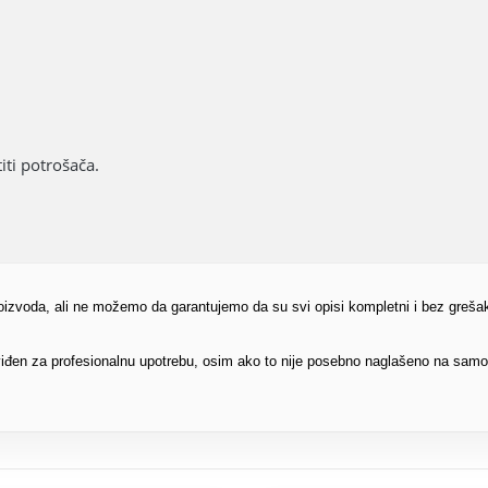
ti potrošača.
proizvoda, ali ne možemo da garantujemo da su svi opisi kompletni i bez greša
edviđen za profesionalnu upotrebu, osim ako to nije posebno naglašeno na sam