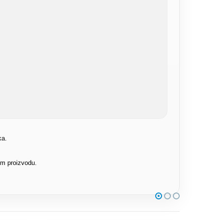
ka.
om proizvodu.