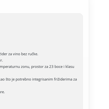
ider za vino bez ručke.
r.
temperaturnu zonu, prostor za 23 boce i klasu
kao što je potrebno integrisanim frižiderima za
re.