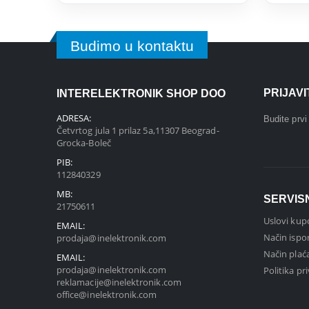
Budimo u kontaktu
PRIJAV
INTERELEKTRONIK SHOP DOO
ADRESA:
Budite prv
Četvrtog jula 1 prilaz 5a,11307 Beograd-
Grocka-Boleč
PIB:
112840329
MB:
SERVIS
21750611
Uslovi kup
EMAIL:
Način ispo
prodaja@inelektronik.com
Način plać
EMAIL:
prodaja@inelektronik.com
Politika pr
reklamacije@inelektronik.com
office@inelektronik.com