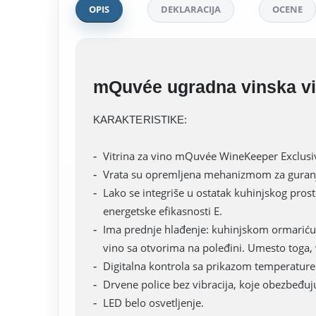
OPIS
DEKLARACIJA
OCENE
mQuvée ugradna vinska v
KARAKTERISTIKE:
Vitrina za vino mQuvée WineKeeper Exclusive
Vrata su opremljena mehanizmom za guranje 
Lako se integriše u ostatak kuhinjskog prost
energetske efikasnosti E.
Ima prednje hlađenje: kuhinjskom ormariću u 
vino sa otvorima na poleđini. Umesto toga, ven
Digitalna kontrola sa prikazom temperatur
Drvene police bez vibracija, koje obezbeđu
LED belo osvetljenje.