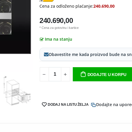
Cena za odloženo plaćanje:
240.690,00
240.690,00
* Cena za gotovinu i kartice
Ima na stanju
Obavestite me kada proizvod bude na sn
DODAJTE U KORPU
Dodajte na upore
DODAJ NA LISTU ŽELJA