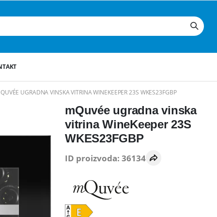
NTAKT
QUVÉE UGRADNA VINSKA VITRINA WINEKEEPER 23S WKES23FGBP
mQuvée ugradna vinska
vitrina WineKeeper 23S
WKES23FGBP
ID proizvoda: 36134