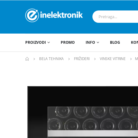
PROIZVODI
PROMO
INFO
BLOG
KO
BELA TEHNIKA
FRIŽIDERI
VINSKE VITRINE
M