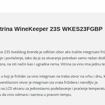
itrina WineKeeper 23S WKES23FGBP
 23S švedskog brenda je odličan izbor ako tražite integrisani friž
i povlačenje, tako da je za otvaranje potreban samo nežan dodi
ora, na isti način kao i ugradna rerna. Vitrina za vino ima jednu 
koji je frižider za vino integrisan ne treba otvor na vrhu i dnu, 
tilacioni otvor je integrisan iza vrata frižidera i nevidljiv je.
e na LCD ekranu za jednostavno podešavanje i praćenje temperatu
ju da vino odmara i sazreva u pravom tempu.