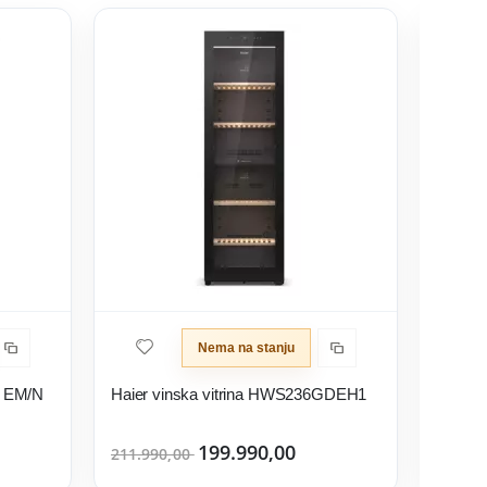
Nema na stanju
0 EM/N
Haier vinska vitrina HWS236GDEH1
199.990,00
299.9
211.990,00