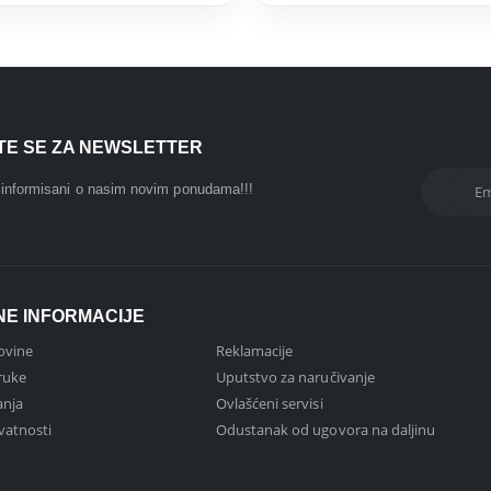
ITE SE ZA NEWSLETTER
i informisani o nasim novim ponudama!!!
NE INFORMACIJE
ovine
Reklamacije
ruke
Uputstvo za naručivanje
anja
Ovlašćeni servisi
ivatnosti
Odustanak od ugovora na daljinu