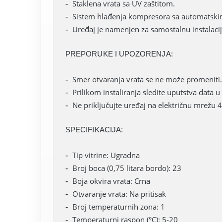
Staklena vrata sa UV zaštitom.
Sistem hlađenja kompresora sa automatski
Uređaj je namenjen za samostalnu instalacij
PREPORUKE I UPOZORENJA:
Smer otvaranja vrata se ne može promeniti. 
Prilikom instaliranja sledite uputstva data u 
Ne priključujte uređaj na električnu mrežu 4
SPECIFIKACIJA:
Tip vitrine: Ugradna
Broj boca (0,75 litara bordo): 23
Boja okvira vrata: Crna
Otvaranje vrata: Na pritisak
Broj temperaturnih zona: 1
Temperaturni raspon (°C): 5-20