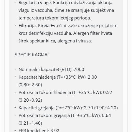
Regulacija vlage: Funkcija odvlaživanja uklanja
vlagu iz vazduha, čime se smanjuje subjektivna
temperatura tokom letnjeg perioda.
Filtracija: Kireia Evo čini vaše okruženje prijatnim
kroz dezinfekciju vazduha. Alergen filter hvata
širok spektar klica, alergena i virusa.
SPECIFIKACIJA:
Nominalni kapacitet (BTU): 7000
Kapacitet hlađenja (T=+35°C; kW): 2.00
(0.80~2.80)
Potrošnja tokom hlađenja (T=+35°C; kW): 0.52
(0.20~0.92)
Kapacitet grejanja (T=+7°C; kW): 2.70 (0.90~4.20)
Potrošnja tokom grejanja (T=+35°C; kW): 0.64
(0.21~1.40)
EER koeficijent: 3.92