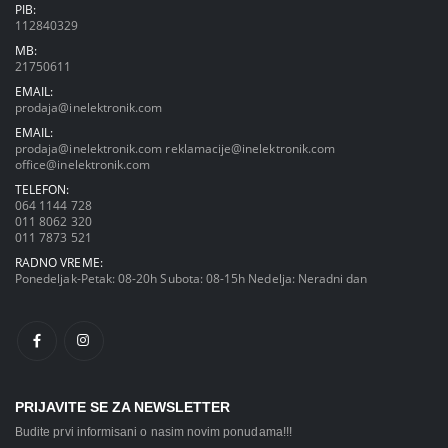
PIB:
112840329
MB:
21750611
EMAIL:
prodaja@inelektronik.com
EMAIL:
prodaja@inelektronik.com
reklamacije@inelektronik.com
office@inelektronik.com
TELEFON:
064 1144 728
011 8062 320
011 7873 521
RADNO VREME:
Ponedeljak-Petak: 08-20h Subota: 08-15h Nedelja: Neradni dan
PRIJAVITE SE ZA NEWSLETTER
Budite prvi informisani o nasim novim ponudama!!!