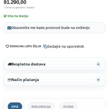
91.290,00
* Cena za gotovinu i kartice
Ima na stanju
Obavestite me kada proizvod bude na sniženju
Dodajte na uporednik
DODAJ NA LISTU ŽELJA
Besplatna dostava
Način plaćanja
OPIS
DEKLARACIJA
OCENE