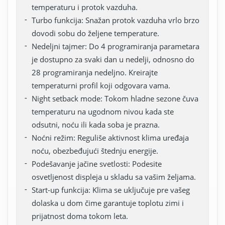
temperaturu i protok vazduha.
Turbo funkcija: Snažan protok vazduha vrlo brzo
dovodi sobu do željene temperature.
Nedeljni tajmer: Do 4 programiranja parametara
je dostupno za svaki dan u nedelji, odnosno do
28 programiranja nedeljno. Kreirajte
temperaturni profil koji odgovara vama.
Night setback mode: Tokom hladne sezone čuva
temperaturu na ugodnom nivou kada ste
odsutni, noću ili kada soba je prazna.
Noćni režim: Reguliše aktivnost klima uređaja
noću, obezbeđujući štednju energije.
Podešavanje jačine svetlosti: Podesite
osvetljenost displeja u skladu sa vašim željama.
Start-up funkcija: Klima se uključuje pre vašeg
dolaska u dom čime garantuje toplotu zimi i
prijatnost doma tokom leta.