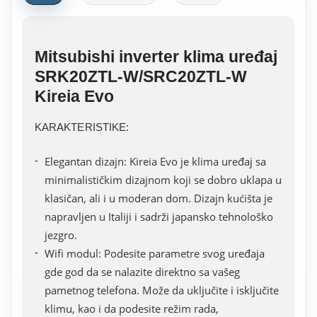
Mitsubishi inverter klima uređaj
SRK20ZTL-W/SRC20ZTL-W
Kireia Evo
KARAKTERISTIKE:
Elegantan dizajn: Kireia Evo je klima uređaj sa
minimalističkim dizajnom koji se dobro uklapa u
klasičan, ali i u moderan dom. Dizajn kućišta je
napravljen u Italiji i sadrži japansko tehnološko
jezgro.
Wifi modul: Podesite parametre svog uređaja
gde god da se nalazite direktno sa vašeg
pametnog telefona. Može da uključite i isključite
klimu, kao i da podesite režim rada,