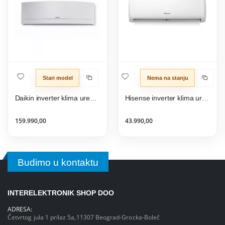
Stari model
Nema na stanju
Daikin inverter klima uređaj FTXJ25MW/RXJ25M Emura II
Hisense inverter klima uređaj Expert Smart 9K - CF25YR1F
159.990,00
43.990,00
Budimo u kontaktu
INTERELEKTRONIK SHOP DOO
ADRESA:
Četvrtog jula 1 prilaz 5a,11307 Beograd-Grocka-Boleč