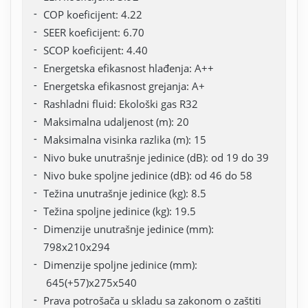
COP koeficijent: 4.22
SEER koeficijent: 6.70
SCOP koeficijent: 4.40
Energetska efikasnost hlađenja: A++
Energetska efikasnost grejanja: A+
Rashladni fluid: Ekološki gas R32
Maksimalna udaljenost (m): 20
Maksimalna visinka razlika (m): 15
Nivo buke unutrašnje jedinice (dB): od 19 do 39
Nivo buke spoljne jedinice (dB): od 46 do 58
Težina unutrašnje jedinice (kg): 8.5
Težina spoljne jedinice (kg): 19.5
Dimenzije unutrašnje jedinice (mm):
798x210x294
Dimenzije spoljne jedinice (mm):
645(+57)x275x540
Prava potrošača u skladu sa zakonom o zaštiti