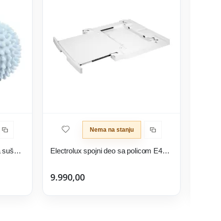
Nema na stanju
Electrolux loptice za mašinu za sušenje EDBALL
Electrolux spojni deo sa policom E4YHMKP3
9.990,00
12.99