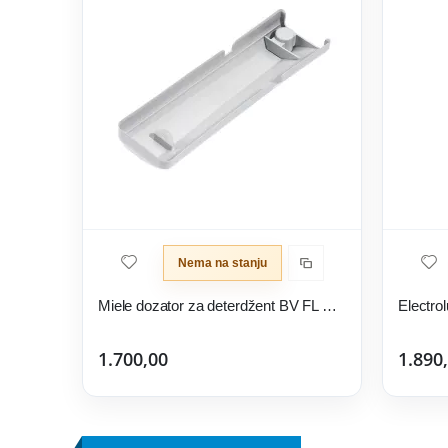
Nema na stanju
Miele dozator za deterdžent BV FL W 146
1.700,00
1.890