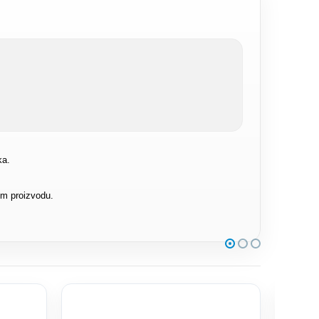
ka.
om proizvodu.