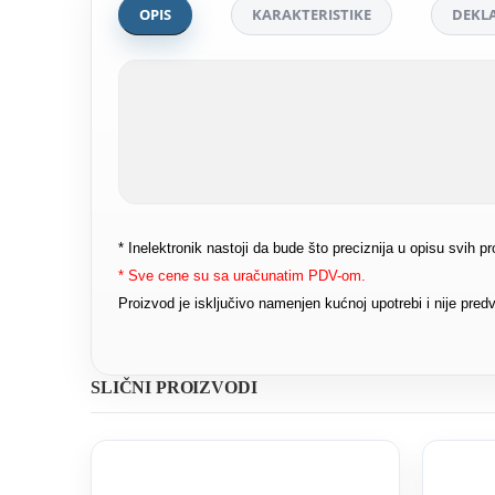
OPIS
KARAKTERISTIKE
DEKLA
* Inelektronik nastoji da bude što preciznija u opisu svih 
* Sve cene su sa uračunatim PDV-om.
Proizvod je isključivo namenjen kućnoj upotrebi i nije pr
SLIČNI PROIZVODI