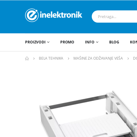
PROIZVODI
PROMO
INFO
BLOG
KO
BELA TEHNIKA
MAŠINE ZA ODŽAVANJE VEŠA
D