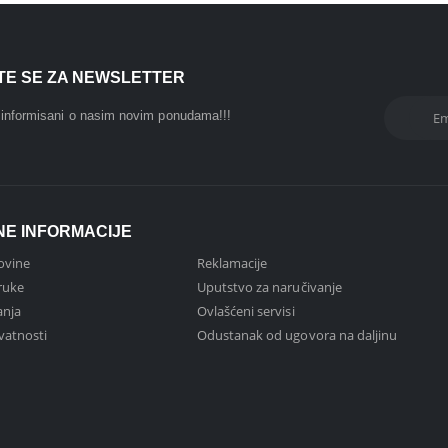
ITE SE ZA NEWSLETTER
i informisani o nasim novim ponudama!!!
NE INFORMACIJE
ovine
Reklamacije
ruke
Uputstvo za naručivanje
anja
Ovlašćeni servisi
ivatnosti
Odustanak od ugovora na daljinu