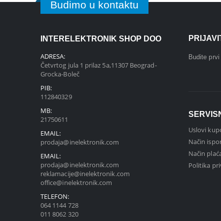
Budimo u kontaktu
PRIJAV
INTERELEKTRONIK SHOP DOO
ADRESA:
Budite prv
Četvrtog jula 1 prilaz 5a,11307 Beograd-
Grocka-Boleč
PIB:
112840329
MB:
SERVIS
21750611
Uslovi kup
EMAIL:
Način ispo
prodaja@inelektronik.com
Način plać
EMAIL:
prodaja@inelektronik.com
Politika pr
reklamacije@inelektronik.com
office@inelektronik.com
TELEFON:
064 1144 728
011 8062 320