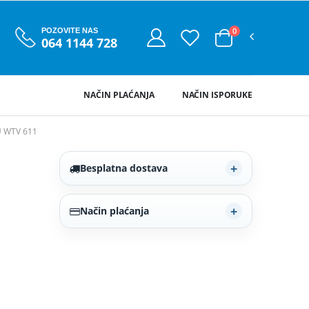
0
POZOVITE NAS
064 1144 728
NAČIN PLAĆANJA
NAČIN ISPORUKE
U WTV 611
Besplatna dostava
Način plaćanja