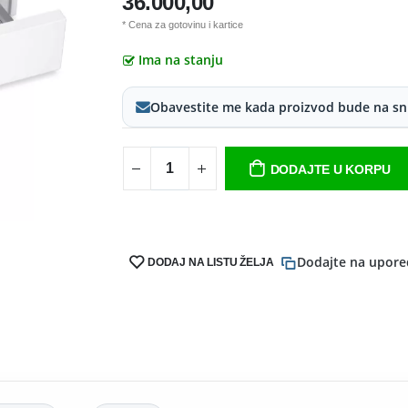
36.000,00
* Cena za gotovinu i kartice
Ima na stanju
Obavestite me kada proizvod bude na sn
DODAJTE U KORPU
Dodajte na upore
DODAJ NA LISTU ŽELJA