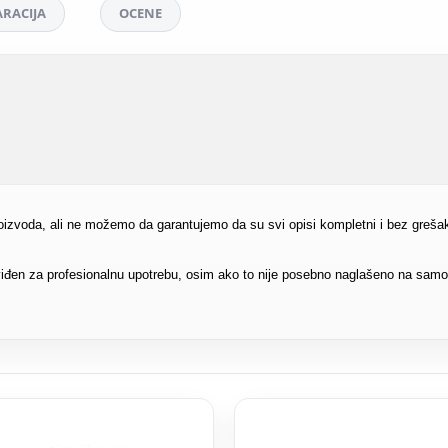
RACIJA
OCENE
proizvoda, ali ne možemo da garantujemo da su svi opisi kompletni i bez greša
edviđen za profesionalnu upotrebu, osim ako to nije posebno naglašeno na sam