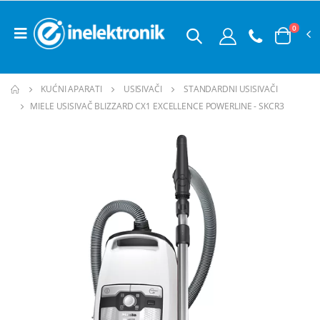
0
KUĆNI APARATI
USISIVAČI
STANDARDNI USISIVAČI
MIELE USISIVAČ BLIZZARD CX1 EXCELLENCE POWERLINE - SKCR3