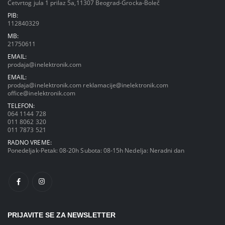
Četvrtog jula 1 prilaz 5a,11307 Beograd-Grocka-Boleč
PIB:
112840329
MB:
21750611
EMAIL:
prodaja@inelektronik.com
EMAIL:
prodaja@inelektronik.com
reklamacije@inelektronik.com
office@inelektronik.com
TELEFON:
064 1144 728
011 8062 320
011 7873 521
RADNO VREME:
Ponedeljak-Petak: 08-20h Subota: 08-15h Nedelja: Neradni dan
PRIJAVITE SE ZA NEWSLETTER