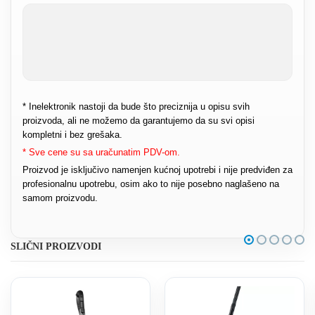
* Inelektronik nastoji da bude što preciznija u opisu svih
proizvoda, ali ne možemo da garantujemo da su svi opisi
kompletni i bez grešaka.
* Sve cene su sa uračunatim PDV-om.
Proizvod je isključivo namenjen kućnoj upotrebi i nije predviđen za
profesionalnu upotrebu, osim ako to nije posebno naglašeno na
samom proizvodu.
SLIČNI PROIZVODI