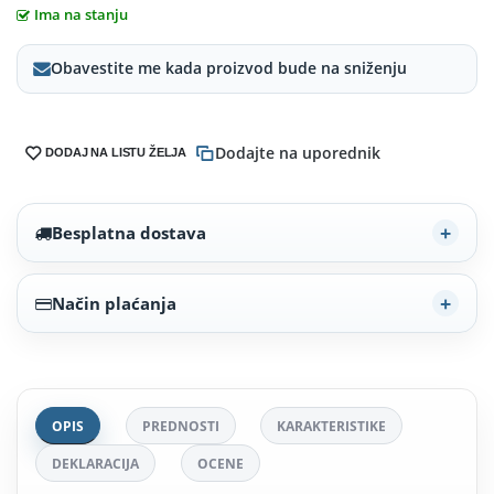
Ima na stanju
Obavestite me kada proizvod bude na sniženju
Dodajte na uporednik
DODAJ NA LISTU ŽELJA
Besplatna dostava
Način plaćanja
OPIS
PREDNOSTI
KARAKTERISTIKE
DEKLARACIJA
OCENE