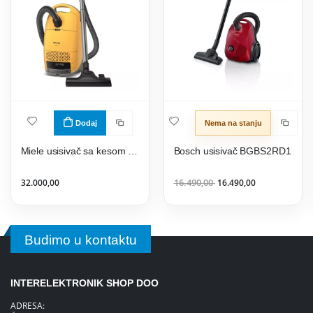
Dodaj
Nema na stanju
Miele usisivač sa kesom Guard M1 Sunset Yellow
Bosch usisivač BGBS2RD1
32.000,00
16.490,00
16.490,00
Budimo u kontaktu
INTERELEKTRONIK SHOP DOO
ADRESA: