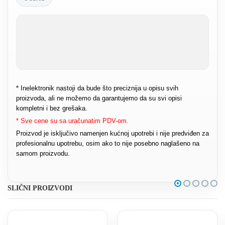
* Inelektronik nastoji da bude što preciznija u opisu svih
proizvoda, ali ne možemo da garantujemo da su svi opisi
kompletni i bez grešaka.
* Sve cene su sa uračunatim PDV-om.
Proizvod je isključivo namenjen kućnoj upotrebi i nije predviđen za
profesionalnu upotrebu, osim ako to nije posebno naglašeno na
samom proizvodu.
SLIČNI PROIZVODI