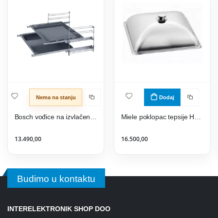
Nema na stanju
Dodaj
Bosch vođice na izvlačenje na 2 nivoa HEZ438201
Miele poklopac tepsije HBD 60-35
13.490,00
16.500,00
Budimo u kontaktu
INTERELEKTRONIK SHOP DOO