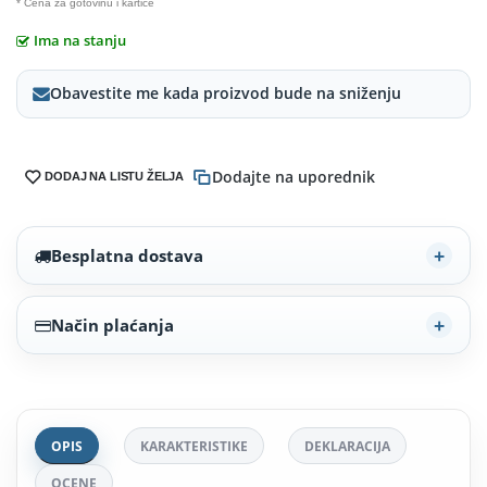
* Cena za gotovinu i kartice
Ima na stanju
Obavestite me kada proizvod bude na sniženju
Dodajte na uporednik
DODAJ NA LISTU ŽELJA
Besplatna dostava
Način plaćanja
OPIS
KARAKTERISTIKE
DEKLARACIJA
OCENE