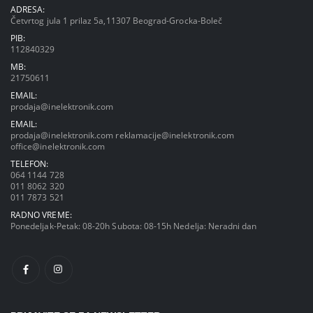
ADRESA:
Četvrtog jula 1 prilaz 5a,11307 Beograd-Grocka-Boleč
PIB:
112840329
MB:
21750611
EMAIL:
prodaja@inelektronik.com
EMAIL:
prodaja@inelektronik.com
reklamacije@inelektronik.com
office@inelektronik.com
TELEFON:
064 1144 728
011 8062 320
011 7873 521
RADNO VREME:
Ponedeljak-Petak: 08-20h Subota: 08-15h Nedelja: Neradni dan