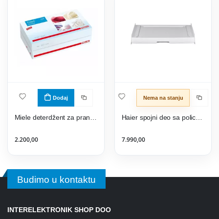
Dodaj
Nema na stanju
Miele deterdžent za pranje veša WA CHM 1001 L
Haier spojni deo sa policom WSK 1111U
2.200,00
7.990,00
Budimo u kontaktu
INTERELEKTRONIK SHOP DOO