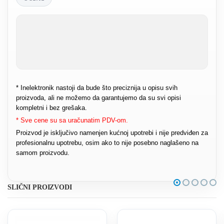
* Inelektronik nastoji da bude što preciznija u opisu svih
proizvoda, ali ne možemo da garantujemo da su svi opisi
kompletni i bez grešaka.
* Sve cene su sa uračunatim PDV-om.
Proizvod je isključivo namenjen kućnoj upotrebi i nije predviđen za
profesionalnu upotrebu, osim ako to nije posebno naglašeno na
samom proizvodu.
SLIČNI PROIZVODI