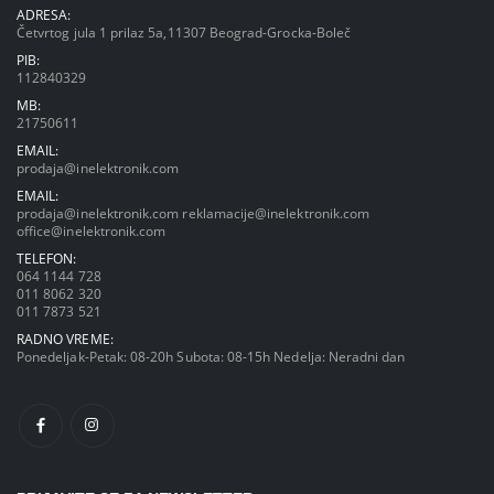
ADRESA:
Četvrtog jula 1 prilaz 5a,11307 Beograd-Grocka-Boleč
PIB:
112840329
MB:
21750611
EMAIL:
prodaja@inelektronik.com
EMAIL:
prodaja@inelektronik.com
reklamacije@inelektronik.com
office@inelektronik.com
TELEFON:
064 1144 728
011 8062 320
011 7873 521
RADNO VREME:
Ponedeljak-Petak: 08-20h Subota: 08-15h Nedelja: Neradni dan