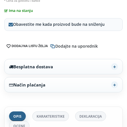
* Cena za gotovinu i kartice
Ima na stanju
Obavestite me kada proizvod bude na sniženju
Dodajte na uporednik
DODAJ NA LISTU ŽELJA
Besplatna dostava
Način plaćanja
OPIS
KARAKTERISTIKE
DEKLARACIJA
OCENE