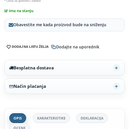
* Cena za gotovinu i kartice
Ima na stanju
Obavestite me kada proizvod bude na sniženju
Dodajte na uporednik
DODAJ NA LISTU ŽELJA
Besplatna dostava
Način plaćanja
OPIS
KARAKTERISTIKE
DEKLARACIJA
OCENE