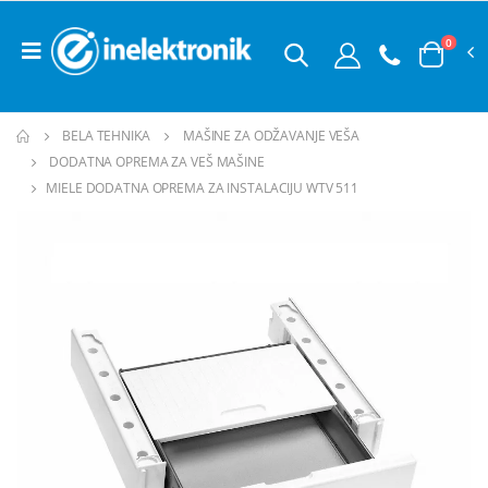
0
BELA TEHNIKA
MAŠINE ZA ODŽAVANJE VEŠA
DODATNA OPREMA ZA VEŠ MAŠINE
MIELE DODATNA OPREMA ZA INSTALACIJU WTV 511