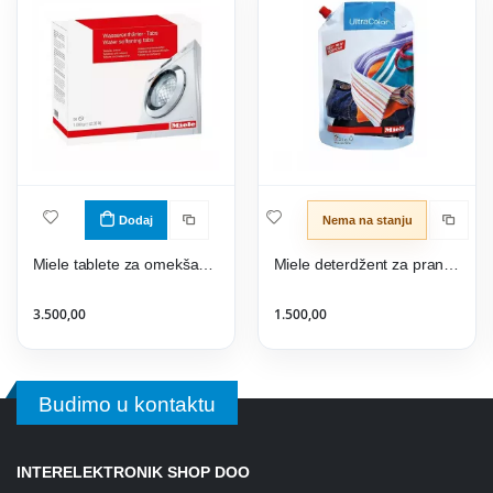
Dodaj
Nema na stanju
Miele tablete za omekšavanje vode GP WS W 0602 T
Miele deterdžent za pranje veša WA UC 2003 LB
3.500,00
1.500,00
Budimo u kontaktu
INTERELEKTRONIK SHOP DOO