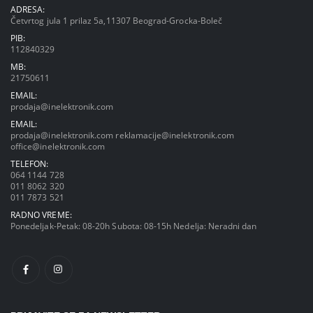
ADRESA:
Četvrtog jula 1 prilaz 5a,11307 Beograd-Grocka-Boleč
PIB:
112840329
MB:
21750611
EMAIL:
prodaja@inelektronik.com
EMAIL:
prodaja@inelektronik.com
reklamacije@inelektronik.com
office@inelektronik.com
TELEFON:
064 1144 728
011 8062 320
011 7873 521
RADNO VREME:
Ponedeljak-Petak: 08-20h Subota: 08-15h Nedelja: Neradni dan