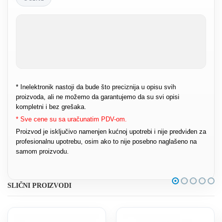
* Inelektronik nastoji da bude što preciznija u opisu svih
proizvoda, ali ne možemo da garantujemo da su svi opisi
kompletni i bez grešaka.
* Sve cene su sa uračunatim PDV-om.
Proizvod je isključivo namenjen kućnoj upotrebi i nije predviđen za
profesionalnu upotrebu, osim ako to nije posebno naglašeno na
samom proizvodu.
SLIČNI PROIZVODI