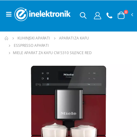
0
KUHINJSKI APARATI
APARATI ZA KAFU
ESSPRESSO APARATI
MIELE APARAT ZA KAFU CM 5310 SILENCE RED