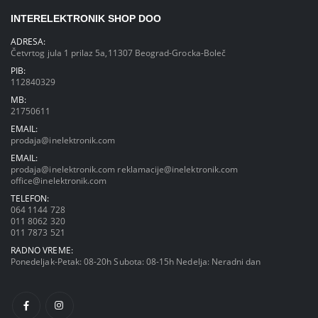
INTERELEKTRONIK SHOP DOO
ADRESA:
Četvrtog jula 1 prilaz 5a,11307 Beograd-Grocka-Boleč
PIB:
112840329
MB:
21750611
EMAIL:
prodaja@inelektronik.com
EMAIL:
prodaja@inelektronik.com
reklamacije@inelektronik.com
office@inelektronik.com
TELEFON:
064 1144 728
011 8062 320
011 7873 521
RADNO VREME:
Ponedeljak-Petak: 08-20h Subota: 08-15h Nedelja: Neradni dan