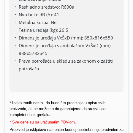
Rashladno sredstvo: R600a
Nvo buke dB (A): 41
Metalna korpa: Ne
Težina uređaja (kg): 26,5
Dimenzije uređaja VxŠxD (mm): 850x816x550
Dimenzije uređaja s ambalažom VxŠxD (mm):
888x578x645
Prava potrošača u skladu sa zakonom o zaštiti
potrošača.
* Inelektronik nastoji da bude što preciznija u opisu svih
proizvoda, ali ne možemo da garantujemo da su svi opisi
kompletni i bez grešaka.
* Sve cene su sa uračunatim PDV-om.
Proizvod je isključivo namenjen kućnoj upotrebi i nije predviđen za