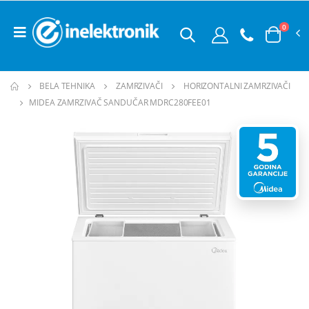
0
BELA TEHNIKA
ZAMRZIVAČI
HORIZONTALNI ZAMRZIVAČI
MIDEA ZAMRZIVAČ SANDUČAR MDRC280FEE01