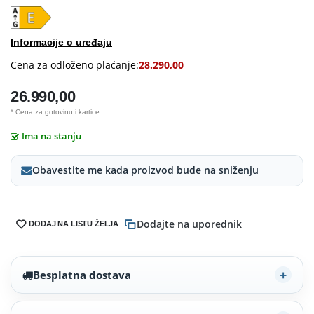
Informacije o uređaju
Cena za odloženo plaćanje:
28.290,00
26.990,00
* Cena za gotovinu i kartice
Ima na stanju
Obavestite me kada proizvod bude na sniženju
Dodajte na uporednik
DODAJ NA LISTU ŽELJA
Besplatna dostava