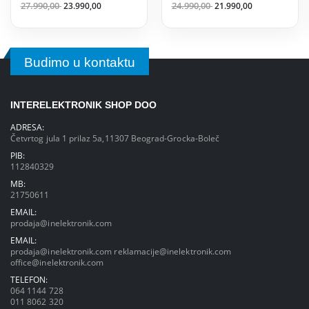
27.990,00
23.990,00
24.990,00
21.990,00
Budimo u kontaktu
INTERELEKTRONIK SHOP DOO
ADRESA:
Četvrtog jula 1 prilaz 5a,11307 Beograd-Grocka-Boleč
PIB:
112840329
MB:
21750611
EMAIL:
prodaja@inelektronik.com
EMAIL:
prodaja@inelektronik.com
reklamacije@inelektronik.com
office@inelektronik.com
TELEFON:
064 1144 728
011 8062 320