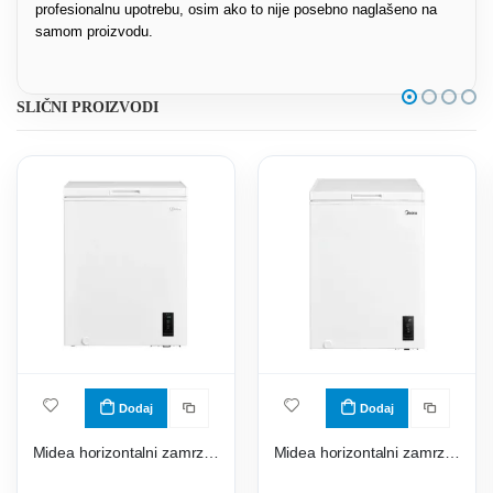
profesionalnu upotrebu, osim ako to nije posebno naglašeno na
samom proizvodu.
SLIČNI PROIZVODI
Dodaj
Dodaj
Midea horizontalni zamrzivač MDRC207FEE01
Midea horizontalni zamrzivač MDRC152FEE01