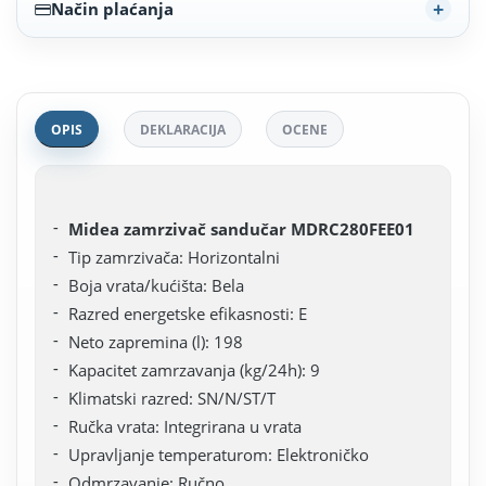
Način plaćanja
OPIS
DEKLARACIJA
OCENE
Midea zamrzivač sandučar MDRC280FEE01
Tip zamrzivača: Horizontalni
Boja vrata/kućišta: Bela
Razred energetske efikasnosti: E
Neto zapremina (l): 198
Kapacitet zamrzavanja (kg/24h): 9
Klimatski razred: SN/N/ST/T
Ručka vrata: Integrirana u vrata
Upravljanje temperaturom: Elektroničko
Odmrzavanje: Ručno