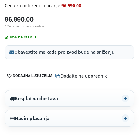
Cena za odloženo plaćanje:
96.990,00
96.990,00
* Cena za gotovinu i kartice
Ima na stanju
Obavestite me kada proizvod bude na sniženju
Dodajte na uporednik
DODAJ NA LISTU ŽELJA
Besplatna dostava
Način plaćanja