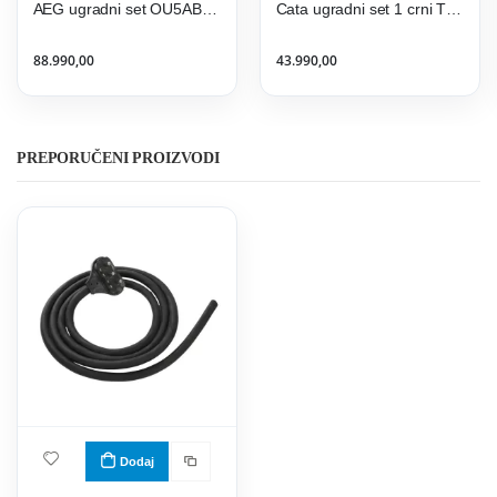
AEG ugradni set OU5AB21CM+HK634021XB
Cata ugradni set 1 crni TD 3002 BK + SES 6004 BK + TFB 5160 BK
88.990,00
43.990,00
PREPORUČENI PROIZVODI
Dodaj