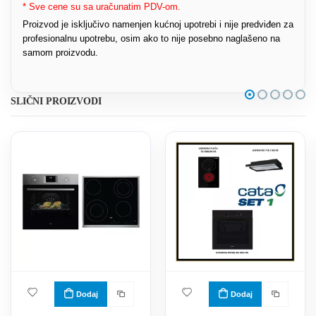
* Sve cene su sa uračunatim PDV-om.
Proizvod je isključivo namenjen kućnoj upotrebi i nije predviđen za
profesionalnu upotrebu, osim ako to nije posebno naglašeno na
samom proizvodu.
SLIČNI PROIZVODI
Dodaj
Dodaj