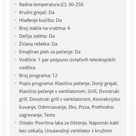
Radna temperatura (C): 30-250
Kružni grejač: Da
Hlađenje kućišta: Da
Broj stakla na vratima: 4
Dečija zaštita: Da
Žičana rešetka: Da
Emajliran pleh za pečenje: Da
Vodilice: 1 par potpuno izvlačivih teleskopskih
vodilica
Broj programa: 12
Popis programa: Klasično pečenje, Donji grejač,
Klasično pečenje s ventilatorom, Grill, Dvostruki
grill, Dvostruki grill s ventilatorom, Konvekcijsko
kuvanje, Odmrzavanje, Eko, Pizza, Prethodno
zagrevanje, Testo
Ostalo: Površina laka za čišćenje, Naponski kabl
bez utikača, Unutarašnji ventilator s kružnim