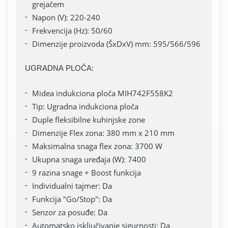
grejačem
Napon (V): 220-240
Frekvencija (Hz): 50/60
Dimenzije proizvoda (ŠxDxV) mm: 595/566/596
UGRADNA PLOČA:
Midea indukciona ploča MIH742F558K2
Tip: Ugradna indukciona ploča
Duple fleksibilne kuhinjske zone
Dimenzije Flex zona: 380 mm x 210 mm
Maksimalna snaga flex zona: 3700 W
Ukupna snaga uređaja (W): 7400
9 razina snage + Boost funkcija
Individualni tajmer: Da
Funkcija "Go/Stop": Da
Senzor za posuđe: Da
Automatsko isključivanje sigurnosti: Da