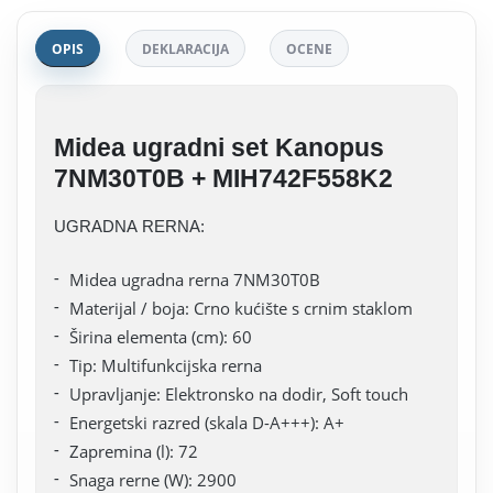
OPIS
DEKLARACIJA
OCENE
Midea ugradni set Kanopus
7NM30T0B + MIH742F558K2
UGRADNA RERNA:
Midea ugradna rerna 7NM30T0B
Materijal / boja: Crno kućište s crnim staklom
Širina elementa (cm): 60
Tip: Multifunkcijska rerna
Upravljanje: Elektronsko na dodir, Soft touch
Energetski razred (skala D-A+++): A+
Zapremina (l): 72
Snaga rerne (W): 2900