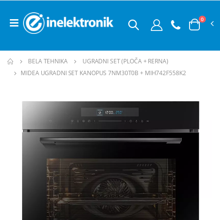
0
BELA TEHNIKA
UGRADNI SET (PLOČA + RERNA)
MIDEA UGRADNI SET KANOPUS 7NM30T0B + MIH742F558K2