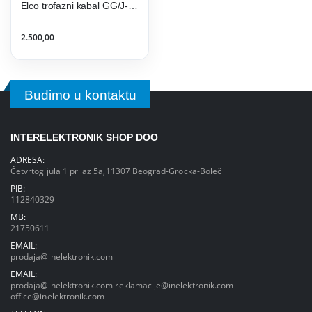
Elco trofazni kabal GG/J-Y 5x2,5- gumeni
2.500,00
Budimo u kontaktu
INTERELEKTRONIK SHOP DOO
ADRESA:
Četvrtog jula 1 prilaz 5a,11307 Beograd-Grocka-Boleč
PIB:
112840329
MB:
21750611
EMAIL:
prodaja@inelektronik.com
EMAIL:
prodaja@inelektronik.com
reklamacije@inelektronik.com
office@inelektronik.com