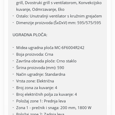
grill, Dvostruki grill s ventilatorom, Konvekcijsko
kuvanje, Odmrzavanje, Eko
Ostalo: Unutrašnji ventilator s kružnim grejačem
Dimenzije proizvoda (ŠxDxV) mm: 595/575/595
UGRADNA PLOČA:
Midea ugradna ploča MC-6F6004R242
Boja proizvoda: Crna
Završna obrada ploče: Crno staklo
Širina proizvoda (mm): 590
Način ugradnje: Standardna
Vrsta zone: Električna
Broj zona za kuvanje: 4
Broj električnih polja za kuvanje: 4
Položaj zone 1: Prednja leva
Zona 1 - prečnik i snaga: 200 mm, 1800 W
Položaj zone 2: Zadnja leva