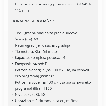
Dimenzije upakovanog proizvoda: 690 × 645 ×
115 mm
UGRADNA SUDOMAŠINA:
Tip: Ugradna mašina za pranje sudove
Širina (cm): 60
Način ugradnje: Klasična ugradnja
Tip motora: Klasični motor
Kapacitet kompleta posuđa: 14
Energetski razred: D
Potrošnja energije [na 100 ciklusa, na osnovu
eko programa] (kWh): 85
Potrošnja vode [na 100 ciklusa ,na osnovu eko
programa] (litre): 1100
Nivo buke (dB): 50
Upravljanje: Elektronsko sa dugmićima