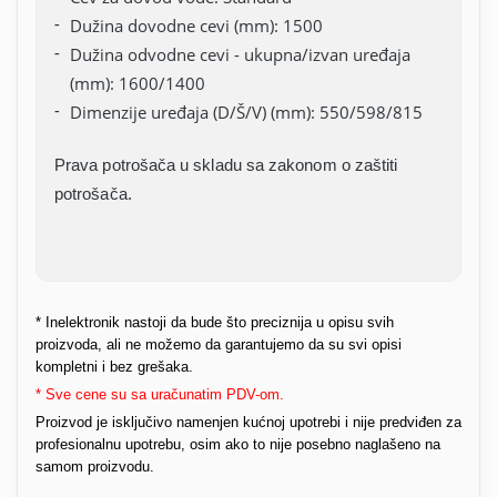
Dužina dovodne cevi (mm): 1500
Dužina odvodne cevi - ukupna/izvan uređaja
(mm): 1600/1400
Dimenzije uređaja (D/Š/V) (mm): 550/598/815
Prava potrošača u skladu sa zakonom o zaštiti
potrošača.
* Inelektronik nastoji da bude što preciznija u opisu svih
proizvoda, ali ne možemo da garantujemo da su svi opisi
kompletni i bez grešaka.
* Sve cene su sa uračunatim PDV-om.
Proizvod je isključivo namenjen kućnoj upotrebi i nije predviđen za
profesionalnu upotrebu, osim ako to nije posebno naglašeno na
samom proizvodu.