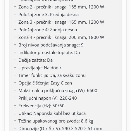
Zona 2 - prečnik i snaga: 165 mm, 1200 W
Položaj zone 3: Prednja desna
Zona 3 - prečnik i snaga: 165 mm, 1200 W
Položaj zone 4: Zadnja desna
Zona 4 - prečnik i snaga: 200 mm, 1800 W
Broj nivoa podešavanja snage: 9
Indikator preostale toplote: Da
Dečija zaštita: Da
Upravljanje: Na dodir
Timer funkcija: Da, za svaku zonu
Opcija čišćenja: Easy Clean
Maksimalna priključna snaga (W): 6600
Priključni napon (V): 220-240
Frekvencija (Hz): 50/60
Utikač: Naponski kabl bez utikača
Težina upakovanog proizvoda: 8,6 kg
Dimenzije (D x Š x V): 590 × 520 × 51 mm