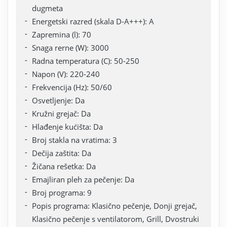
dugmeta
Energetski razred (skala D-A+++): A
Zapremina (l): 70
Snaga rerne (W): 3000
Radna temperatura (C): 50-250
Napon (V): 220-240
Frekvencija (Hz): 50/60
Osvetljenje: Da
Kružni grejač: Da
Hlađenje kućišta: Da
Broj stakla na vratima: 3
Dečija zaštita: Da
Žičana rešetka: Da
Emajliran pleh za pečenje: Da
Broj programa: 9
Popis programa: Klasično pečenje, Donji grejač,
Klasično pečenje s ventilatorom, Grill, Dvostruki