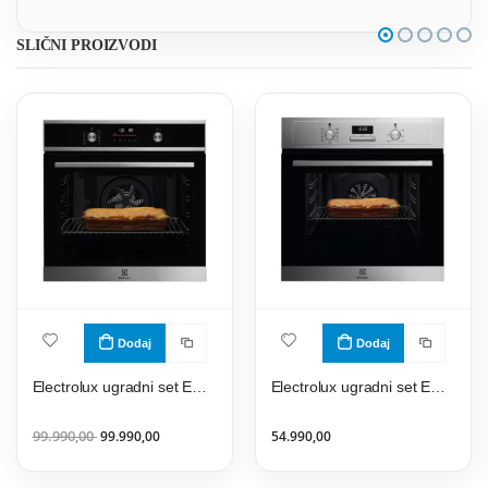
SLIČNI PROIZVODI
Dodaj
Dodaj
Electrolux ugradni set EOF6P76X2+EHF46547XK
Electrolux ugradni set EOF3H40BX + EHF6241FOK
99.990,00
99.990,00
54.990,00