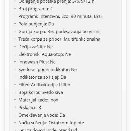
Odlaganje početka pranja: 3/6/9/12 h
Broj programa: 4
Programi: Intenzivni, Eco, 90 minuta, Brzi
Pola punjenja: Da
Gornja korpa: Bez podešavanja po visini
Treća korpa za pribor: Multifunkcionalna
Dečija zaštita: Ne
Elektronski Aqua-Stop: Ne
Innowash Plus: Ne
Svetlosni podni indikator: Ne
Indikator za so i sjaj: Da
Filter: Antibakterijski filter
Boja korpi: Svetlo siva
Materijal kade: Inox
Prskalice: 3
Omekšavanje vode: Da
Način sušenja: Ostatkom toplote
Cev za dovod vode: Standard