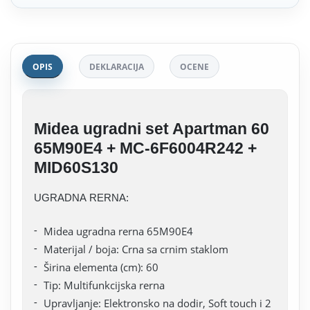
OPIS
DEKLARACIJA
OCENE
Midea ugradni set Apartman 60
65M90E4 + MC-6F6004R242 +
MID60S130
UGRADNA RERNA:
Midea ugradna rerna 65M90E4
Materijal / boja: Crna sa crnim staklom
Širina elementa (cm): 60
Tip: Multifunkcijska rerna
Upravljanje: Elektronsko na dodir, Soft touch i 2