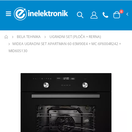
0
BELA TEHNIKA
UGRADNI SET (PLOČA + RERNA)
MIDEA UGRADNI SET APARTMAN 60 65M90E4 + MC-6F6004R242 +
MID60S130