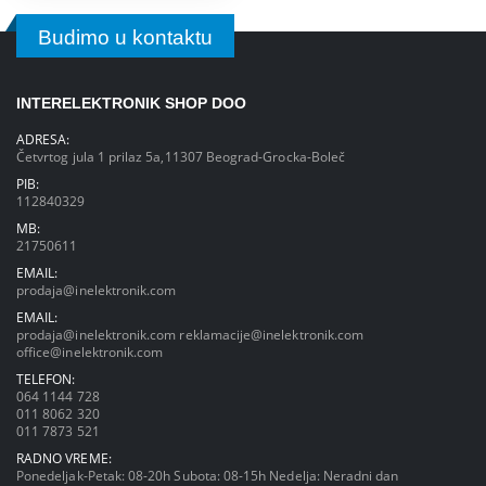
Budimo u kontaktu
INTERELEKTRONIK SHOP DOO
ADRESA:
Četvrtog jula 1 prilaz 5a,11307 Beograd-Grocka-Boleč
PIB:
112840329
MB:
21750611
EMAIL:
prodaja@inelektronik.com
EMAIL:
prodaja@inelektronik.com
reklamacije@inelektronik.com
office@inelektronik.com
TELEFON:
064 1144 728
011 8062 320
011 7873 521
RADNO VREME:
Ponedeljak-Petak: 08-20h Subota: 08-15h Nedelja: Neradni dan