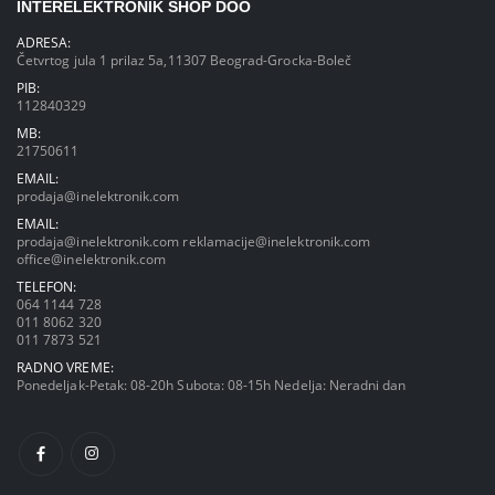
INTERELEKTRONIK SHOP DOO
ADRESA:
Četvrtog jula 1 prilaz 5a,11307 Beograd-Grocka-Boleč
PIB:
112840329
MB:
21750611
EMAIL:
prodaja@inelektronik.com
EMAIL:
prodaja@inelektronik.com
reklamacije@inelektronik.com
office@inelektronik.com
TELEFON:
064 1144 728
011 8062 320
011 7873 521
RADNO VREME:
Ponedeljak-Petak: 08-20h Subota: 08-15h Nedelja: Neradni dan