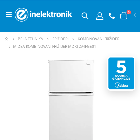
0
BELA TEHNIKA
FRIŽIDERI
KOMBINOVANI FRIŽIDERI
MIDEA KOMBINOVANI FRIŽIDER MDRT294FGE01