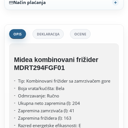
Način plaćanja
OPIS
DEKLARACIJA
OCENE
Midea kombinovani frižider
MDRT294FGF01
Tip: Kombinovani frižider sa zamrzivačem gore
Boja vrata/kućišta: Bela
Odmrzavanje: Ručno
Ukupna neto zapremina (l): 204
Zapremina zamrzivača (l): 41
Zapremina frižidera (l): 163
Razred energetske efikasnosti: E