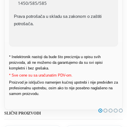
1450/585/585
Prava potrošača u skladu sa zakonom o zaštiti
potrošača.
* Inelektronik nastoji da bude što preciznija u opisu svih
proizvoda, ali ne možemo da garantujemo da su svi opisi
kompletni i bez grešaka.
* Sve cene su sa uračunatim PDV-om.
Proizvod je isključivo namenjen kućnoj upotrebi i nije predviđen za
profesionalnu upotrebu, osim ako to nije posebno naglašeno na
samom proizvodu.
SLIČNI PROIZVODI