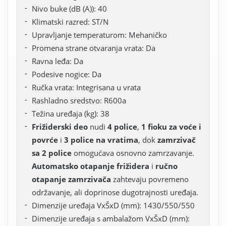
Nivo buke (dB (A)): 40
Klimatski razred: ST/N
Upravljanje temperaturom: Mehaničko
Promena strane otvaranja vrata: Da
Ravna leđa: Da
Podesive nogice: Da
Ručka vrata: Integrisana u vrata
Rashladno sredstvo: R600a
Težina uređaja (kg): 38
Frižiderski deo
nudi
4 police
,
1 fioku za voće i
povrće
i
3 police na vratima
, dok
zamrzivač
sa 2 police
omogućava osnovno zamrzavanje.
Automatsko otapanje frižidera
i
ručno
otapanje zamrzivača
zahtevaju povremeno
održavanje, ali doprinose dugotrajnosti uređaja.
Dimenzije uređaja VxŠxD (mm): 1430/550/550
Dimenzije uređaja s ambalažom VxŠxD (mm):