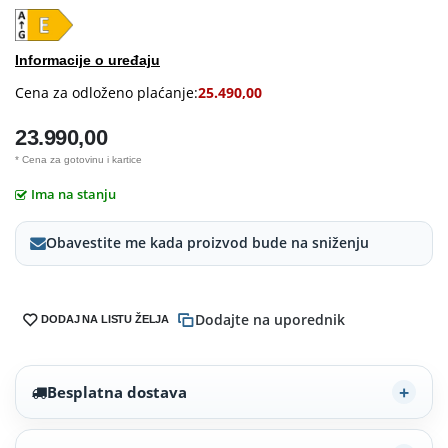
Informacije o uređaju
Cena za odloženo plaćanje:
25.490,00
23.990,00
* Cena za gotovinu i kartice
Ima na stanju
Obavestite me kada proizvod bude na sniženju
Dodajte na uporednik
DODAJ NA LISTU ŽELJA
Besplatna dostava