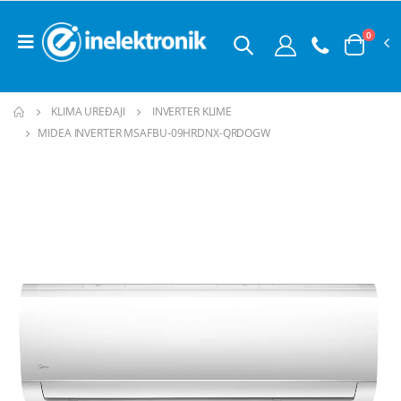
0
KLIMA UREĐAJI
INVERTER KLIME
MIDEA INVERTER MSAFBU-09HRDNX-QRDOGW