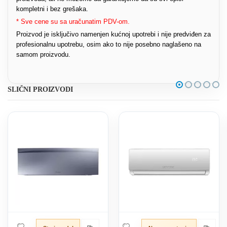
kompletni i bez grešaka.
* Sve cene su sa uračunatim PDV-om.
Proizvod je isključivo namenjen kućnoj upotrebi i nije predviđen za
profesionalnu upotrebu, osim ako to nije posebno naglašeno na
samom proizvodu.
SLIČNI PROIZVODI