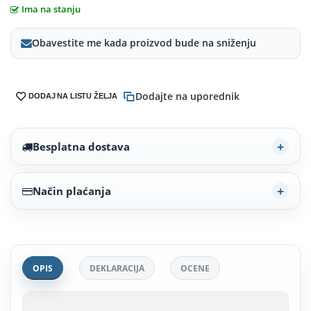
Ima na stanju
Obavestite me kada proizvod bude na sniženju
Dodajte na uporednik
DODAJ NA LISTU ŽELJA
Besplatna dostava
Način plaćanja
OPIS
DEKLARACIJA
OCENE