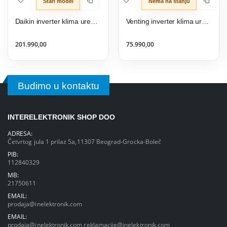
Stari model
Nema na stanju
Daikin inverter klima uređaj FTXJ20AS/RXJ20A Emura III Silver
Venting inverter klima uređaj VAC-24CHSD/XA71-I2
201.990,00
75.990,00
Budimo u kontaktu
INTERELEKTRONIK SHOP DOO
ADRESA:
Četvrtog jula 1 prilaz 5a,11307 Beograd-Grocka-Boleč
PIB:
112840329
MB:
21750611
EMAIL:
prodaja@inelektronik.com
EMAIL:
prodaja@inelektronik.com
reklamacije@inelektronik.com