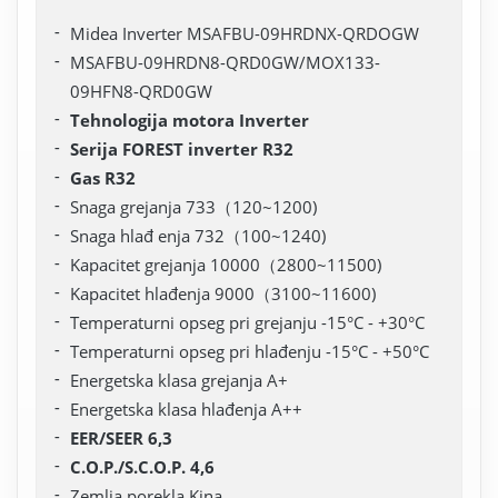
Midea Inverter MSAFBU-09HRDNX-QRDOGW
MSAFBU-09HRDN8-QRD0GW/MOX133-
09HFN8-QRD0GW
Tehnologija motora Inverter
Serija FOREST inverter R32
Gas R32
Snaga grejanja 733（120~1200)
Snaga hlađ enja 732（100~1240)
Kapacitet grejanja 10000（2800~11500)
Kapacitet hlađenja 9000（3100~11600)
Temperaturni opseg pri grejanju -15°C - +30°C
Temperaturni opseg pri hlađenju -15°C - +50°C
Energetska klasa grejanja A+
Energetska klasa hlađenja A++
EER/SEER 6,3
C.O.P./S.C.O.P. 4,6
Zemlja porekla Kina