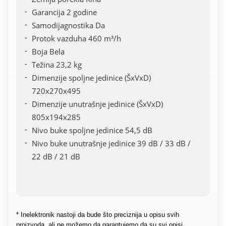
Garancija 2 godine
Samodijagnostika Da
Protok vazduha 460 m³/h
Boja Bela
Težina 23,2 kg
Dimenzije spoljne jedinice (ŠxVxD)
720x270x495
Dimenzije unutrašnje jedinice (ŠxVxD)
805x194x285
Nivo buke spoljne jedinice 54,5 dB
Nivo buke unutrašnje jedinice 39 dB / 33 dB /
22 dB / 21 dB
* Inelektronik nastoji da bude što preciznija u opisu svih
proizvoda, ali ne možemo da garantujemo da su svi opisi