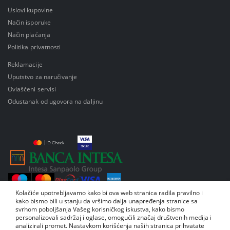
Uslovi kupovine
Način isporuke
Način plaćanja
Politika privatnosti
Reklamacije
Uputstvo za naručivanje
Ovlašćeni servisi
Odustanak od ugovora na daljinu
Kolačiće upotrebljavamo kako bi ova web stranica radila pravilno i
kako bismo bili u stanju da vršimo dalja unapređenja stranice sa
svrhom poboljšanja Vašeg korisničkog iskustva, kako bismo
personalizovali sadržaj i oglase, omogućili značaj društvenih medija i
analizirali promet. Nastavkom korišćenja naših stranica prihvatate