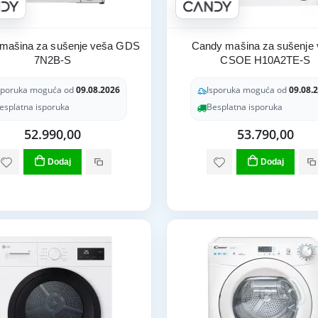
mašina za sušenje veša GDS
Candy mašina za sušenje
7N2B-S
CSOE H10A2TE-S
sporuka moguća od
09.08.2026
Isporuka moguća od
09.08.
esplatna isporuka
Besplatna isporuka
52.990,00
53.790,00
Dodaj
Dodaj