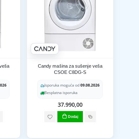
 veša
Candy mašina za sušenje veša
CSOE C8DG-S
2026
Isporuka moguća od
09.08.2026
Besplatna isporuka
37.990,00
Dodaj