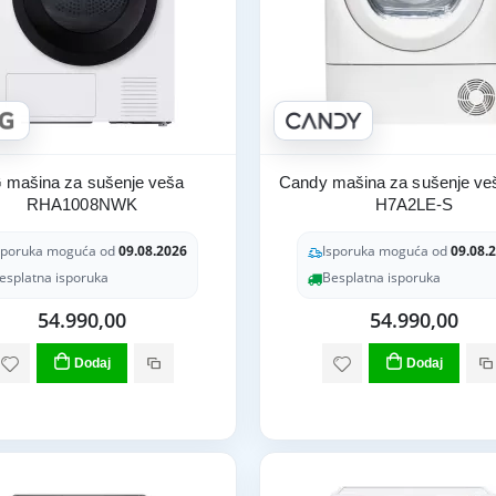
 mašina za sušenje veša
Candy mašina za sušenje v
RHA1008NWK
H7A2LE-S
sporuka moguća od
09.08.2026
Isporuka moguća od
09.08.
esplatna isporuka
Besplatna isporuka
54.990,00
54.990,00
Dodaj
Dodaj