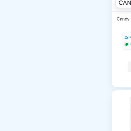
Candy 
I
B