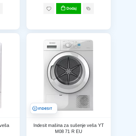
Dodaj
 veša
Indesit mašina za sušenje veša YT
M08 71 R EU