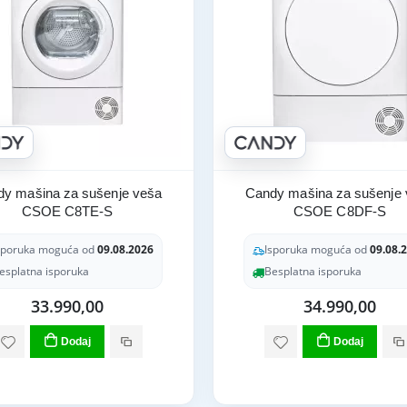
y mašina za sušenje veša
Candy mašina za sušenje
CSOE C8TE-S
CSOE C8DF-S
sporuka moguća od
09.08.2026
Isporuka moguća od
09.08.
esplatna isporuka
Besplatna isporuka
33.990,00
34.990,00
Dodaj
Dodaj