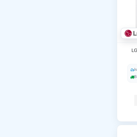
LG
I
B