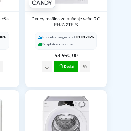
 veša
Candy mašina za sušenje veša RO
EH8N2TE-S
2026
Isporuka moguća od
09.08.2026
Besplatna isporuka
53.990,00
Dodaj