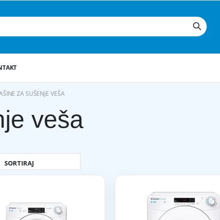
NTAKT
ŠINE ZA SUŠENJE VEŠA
je veša