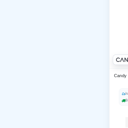
Candy 
I
B