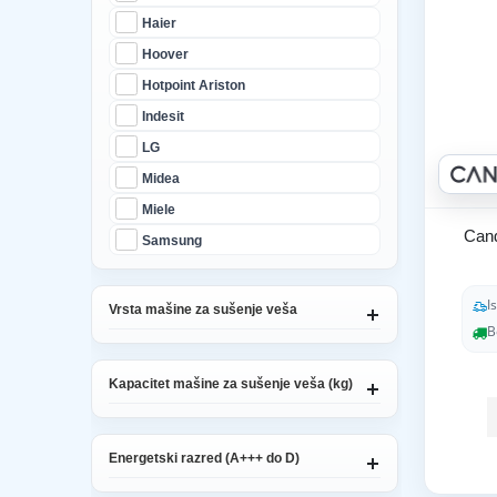
Haier
Hoover
Hotpoint Ariston
Indesit
LG
Midea
Miele
Cand
Samsung
I
Vrsta mašine za sušenje veša
B
Kapacitet mašine za sušenje veša (kg)
Energetski razred (A+++ do D)