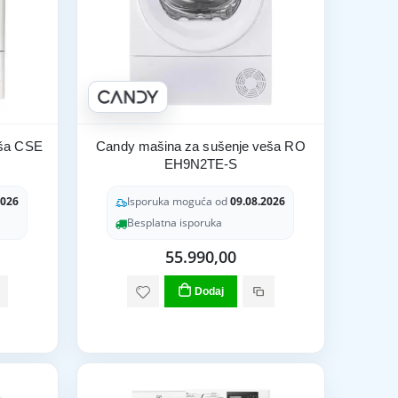
eša CSE
Candy mašina za sušenje veša RO
EH9N2TE-S
2026
Isporuka moguća od
09.08.2026
Besplatna isporuka
55.990,00
Dodaj