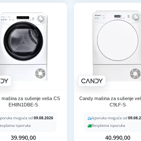
 mašina za sušenje veša CS
Candy mašina za sušenje v
EH8N1DBE-S
C9LF-S
sporuka moguća od
09.08.2026
Isporuka moguća od
09.08.
esplatna isporuka
Besplatna isporuka
39.990,00
40.990,00