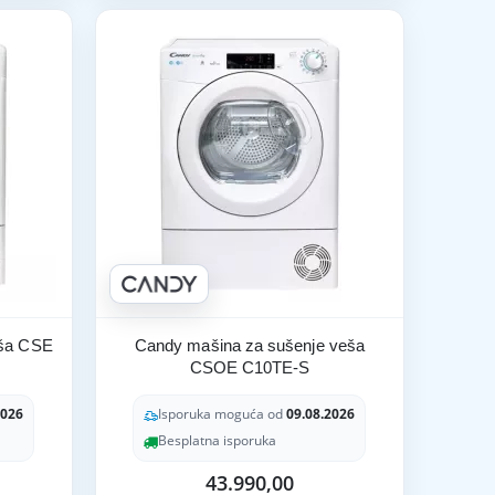
eša CSE
Candy mašina za sušenje veša
CSOE C10TE-S
2026
Isporuka moguća od
09.08.2026
Besplatna isporuka
43.990,00