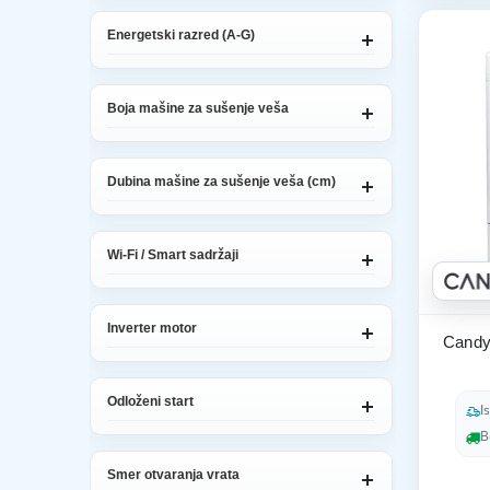
Energetski razred (A-G)
Boja mašine za sušenje veša
Dubina mašine za sušenje veša (cm)
Wi-Fi / Smart sadržaji
Inverter motor
Candy
Odloženi start
I
B
Smer otvaranja vrata