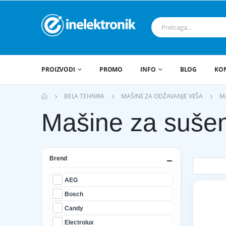
PROIZVODI
PROMO
INFO
BLOG
KO
BELA TEHNIKA
MAŠINE ZA ODŽAVANJE VEŠA
MA
Mašine za sušen
Brend
AEG
Bosch
Candy
Electrolux