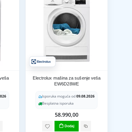
 veša
Electrolux mašina za sušenje veša
EW6D28WE
2026
Isporuka moguća od
09.08.2026
Besplatna isporuka
58.990,00
Dodaj