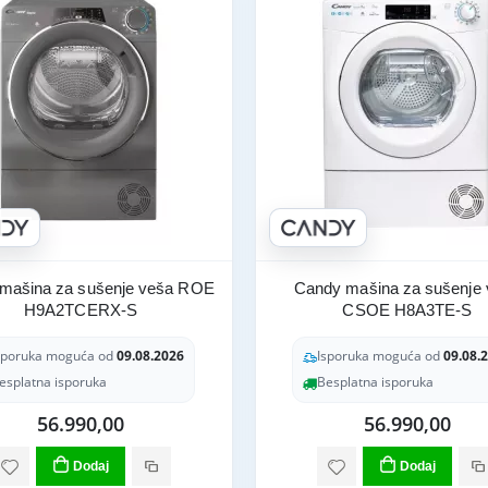
mašina za sušenje veša ROE
Candy mašina za sušenje
H9A2TCERX-S
CSOE H8A3TE-S
sporuka moguća od
09.08.2026
Isporuka moguća od
09.08.
esplatna isporuka
Besplatna isporuka
56.990,00
56.990,00
Dodaj
Dodaj