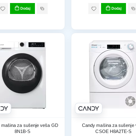
Dodaj
Dodaj
 mašina za sušenje veša GD
Candy mašina za sušenje
8N1B-S
CSOE H8A2TE-S