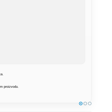
ka.
om proizvodu.