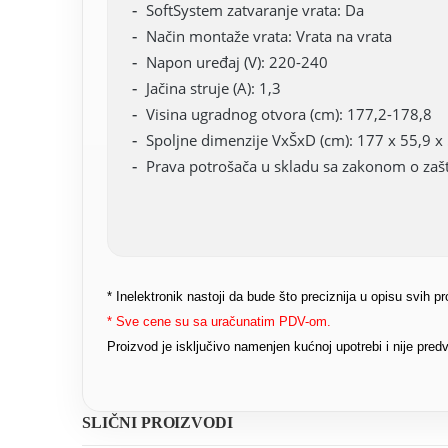
SoftSystem zatvaranje vrata: Da
Način montaže vrata: Vrata na vrata
Napon uređaj (V): 220-240
Jačina struje (A): 1,3
Visina ugradnog otvora (cm): 177,2-178,8
Spoljne dimenzije VxŠxD (cm): 177 x 55,9 x
Prava potrošača u skladu sa zakonom o zašti
* Inelektronik nastoji da bude što preciznija u opisu svih 
* Sve cene su sa uračunatim PDV-om.
Proizvod je isključivo namenjen kućnoj upotrebi i nije pr
SLIČNI PROIZVODI