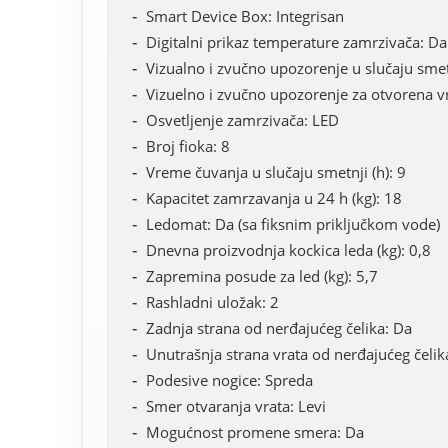
Smart Device Box: Integrisan
Digitalni prikaz temperature zamrzivača: Da
Vizualno i zvučno upozorenje u slučaju smet
Vizuelno i zvučno upozorenje za otvorena v
Osvetljenje zamrzivača: LED
Broj fioka: 8
Vreme čuvanja u slučaju smetnji (h): 9
Kapacitet zamrzavanja u 24 h (kg): 18
Ledomat: Da (sa fiksnim priključkom vode)
Dnevna proizvodnja kockica leda (kg): 0,8
Zapremina posude za led (kg): 5,7
Rashladni uložak: 2
Zadnja strana od nerđajućeg čelika: Da
Unutrašnja strana vrata od nerđajućeg čelik
Podesive nogice: Spreda
Smer otvaranja vrata: Levi
Mogućnost promene smera: Da