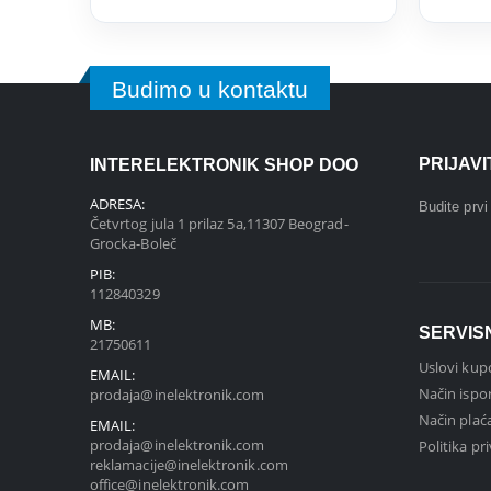
Budimo u kontaktu
PRIJAV
INTERELEKTRONIK SHOP DOO
ADRESA:
Budite prv
Četvrtog jula 1 prilaz 5a,11307 Beograd-
Grocka-Boleč
PIB:
112840329
MB:
SERVIS
21750611
Uslovi kup
EMAIL:
Način ispo
prodaja@inelektronik.com
Način plać
EMAIL:
prodaja@inelektronik.com
Politika pr
reklamacije@inelektronik.com
office@inelektronik.com