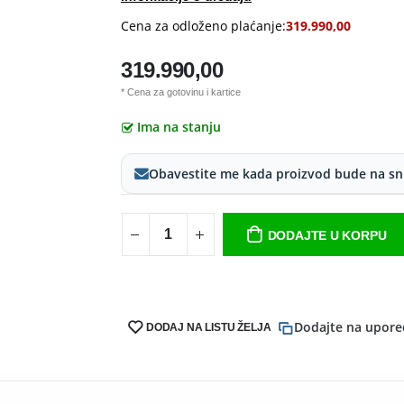
Cena za odloženo plaćanje:
319.990,00
319.990,00
* Cena za gotovinu i kartice
Ima na stanju
Obavestite me kada proizvod bude na sn
DODAJTE U KORPU
Dodajte na upore
DODAJ NA LISTU ŽELJA