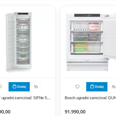
Dodaj
Dodaj
Liebherr ugradni zamrzivač SIFNe 5108 Pure Line
90,00
91.990,00