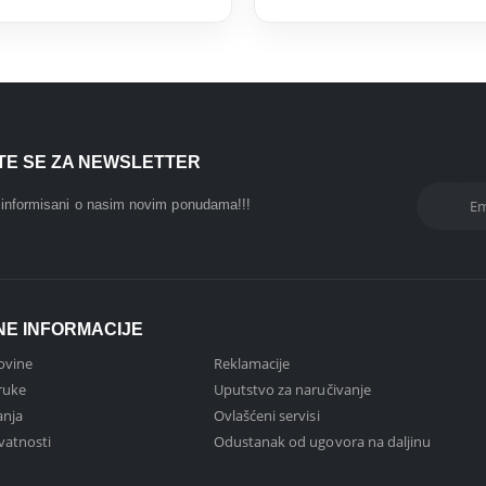
ITE SE ZA NEWSLETTER
i informisani o nasim novim ponudama!!!
NE INFORMACIJE
ovine
Reklamacije
ruke
Uputstvo za naručivanje
anja
Ovlašćeni servisi
ivatnosti
Odustanak od ugovora na daljinu