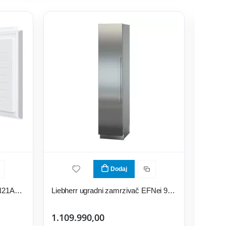
Dodaj
Bosch ugradni zamrzivač GUN21ADE0
Liebherr ugradni zamrzivač EFNei 9471
1.109.990,00
135.9