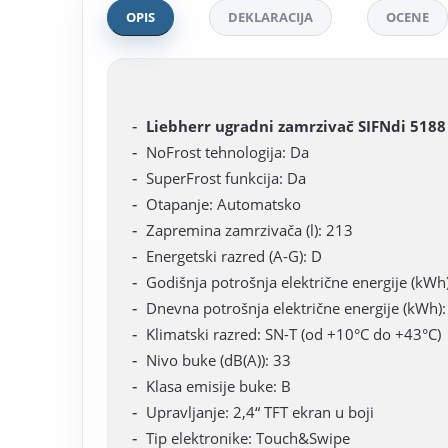
OPIS
DEKLARACIJA
OCENE
Liebherr ugradni zamrzivač SIFNdi 5188 
NoFrost tehnologija: Da
SuperFrost funkcija: Da
Otapanje: Automatsko
Zapremina zamrzivača (l): 213
Energetski razred (A-G): D
Godišnja potrošnja električne energije (kWh
Dnevna potrošnja električne energije (kWh):
Klimatski razred: SN-T (od +10°C do +43°C)
Nivo buke (dB(A)): 33
Klasa emisije buke: B
Upravljanje: 2,4“ TFT ekran u boji
Tip elektronike: Touch&Swipe