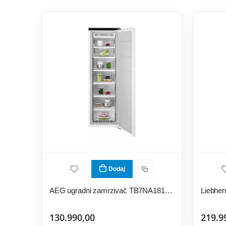
Dodaj
AEG ugradni zamrzivač TB7NA181EC
130.990,00
219.9