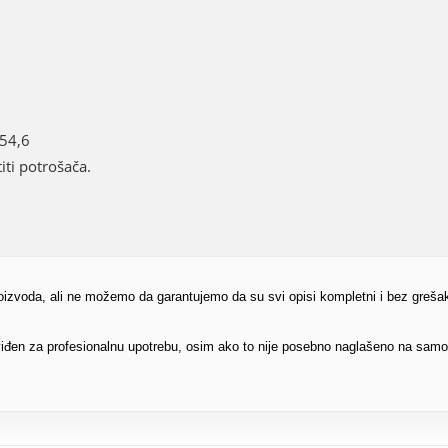
 54,6
ti potrošača.
proizvoda, ali ne možemo da garantujemo da su svi opisi kompletni i bez greša
edviđen za profesionalnu upotrebu, osim ako to nije posebno naglašeno na sam