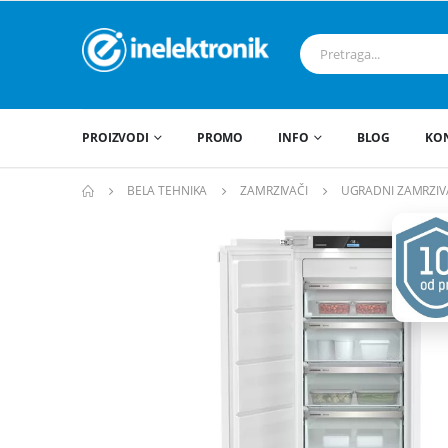
PROIZVODI
PROMO
INFO
BLOG
KO
BELA TEHNIKA
ZAMRZIVAČI
UGRADNI ZAMRZIV