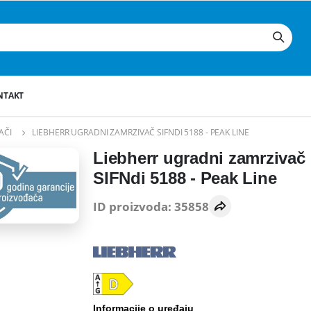
NTAKT
AČI
LIEBHERR UGRADNI ZAMRZIVAČ SIFNDI 5188 - PEAK LINE
Liebherr ugradni zamrzivač
SIFNdi 5188 - Peak Line
ID proizvoda: 35858
Informacije o uređaju