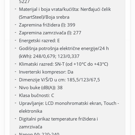
5227
Materijal i boja vrata/kućišta: Nerđajući čelik
(SmartSteel)/Boja srebra
Zapremina frižidera (l): 399
Zapremina zamrzivača (l): 277
Energetski razred: E
Godišnja potrošnja električne energije/24 h
(kWh): 248/0,679; 123/0,337
Klimatski razred: SN-T (od +10°C do +43°C)
Inverterski kompresor: Da
Dimenzije V/Š/D u cm: 185,5/123/67,5
Nivo buke (dB(A)): 38
Klasa bučnosti: C
Upravljanje: LCD monohromatski ekran, Touch -
elektronika
Digitalni prikaz temperature frižidera i
zamrzivača
Napon (V): 220-240