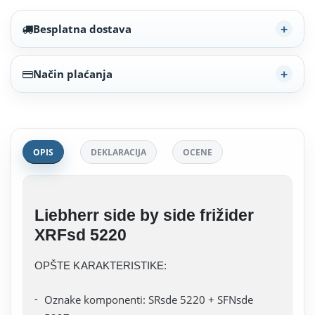
Besplatna dostava
Način plaćanja
OPIS
DEKLARACIJA
OCENE
Liebherr side by side frižider
XRFsd 5220
OPŠTE KARAKTERISTIKE:
Oznake komponenti: SRsde 5220 + SFNsde