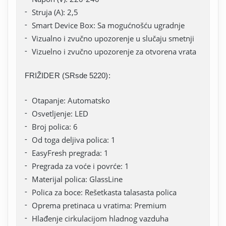
Struja (A): 2,5
Smart Device Box: Sa mogućnošću ugradnje
Vizualno i zvučno upozorenje u slučaju smetnji
Vizuelno i zvučno upozorenje za otvorena vrata
FRIŽIDER (SRsde 5220):
Otapanje: Automatsko
Osvetljenje: LED
Broj polica: 6
Od toga deljiva polica: 1
EasyFresh pregrada: 1
Pregrada za voće i povrće: 1
Materijal polica: GlassLine
Polica za boce: Rešetkasta talasasta polica
Oprema pretinaca u vratima: Premium
Hlađenje cirkulacijom hladnog vazduha