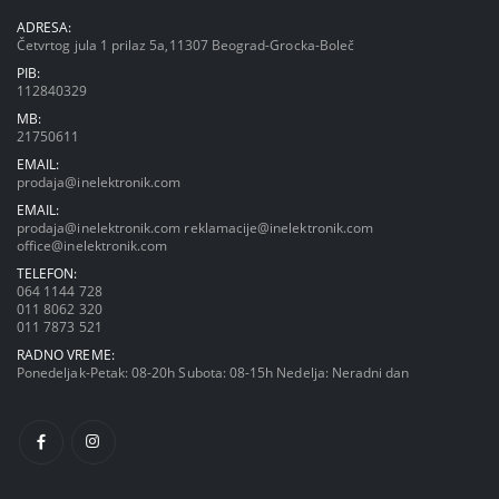
ADRESA:
Četvrtog jula 1 prilaz 5a,11307 Beograd-Grocka-Boleč
PIB:
112840329
MB:
21750611
EMAIL:
prodaja@inelektronik.com
EMAIL:
prodaja@inelektronik.com
reklamacije@inelektronik.com
office@inelektronik.com
TELEFON:
064 1144 728
011 8062 320
011 7873 521
RADNO VREME:
Ponedeljak-Petak: 08-20h Subota: 08-15h Nedelja: Neradni dan