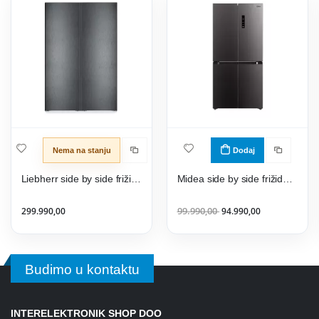
Nema na stanju
Dodaj
Liebherr side by side frižider XRFbd 5220 - Plus Line + Black Door
Midea side by side frižider MDRF632FIE28
299.990,00
99.990,00
94.990,00
Budimo u kontaktu
INTERELEKTRONIK SHOP DOO