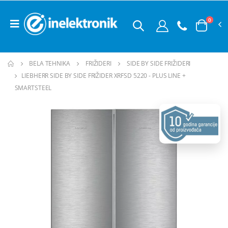
0
BELA TEHNIKA
FRIŽIDERI
SIDE BY SIDE FRIŽIDERI
LIEBHERR SIDE BY SIDE FRIŽIDER XRFSD 5220 - PLUS LINE +
SMARTSTEEL