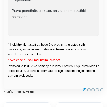
Prava potrošača u skladu sa zakonom o zaštiti
potrošača.
* Inelektronik nastoji da bude što preciznija u opisu svih
proizvoda, ali ne možemo da garantujemo da su svi opisi
kompletni i bez grešaka.
* Sve cene su sa uračunatim PDV-om.
Proizvod je isključivo namenjen kućnoj upotrebi i nije predviđen za
profesionalnu upotrebu, osim ako to nije posebno naglašeno na
samom proizvodu.
SLIČNI PROIZVODI