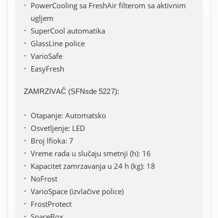
PowerCooling sa FreshAir filterom sa aktivnim
ugljem
SuperCool automatika
GlassLine police
VarioSafe
EasyFresh
ZAMRZIVAČ (SFNsde 5227):
Otapanje: Automatsko
Osvetljenje: LED
Broj lfioka: 7
Vreme rada u slučaju smetnji (h): 16
Kapacitet zamrzavanja u 24 h (kg): 18
NoFrost
VarioSpace (izvlačive police)
FrostProtect
SpaceBox