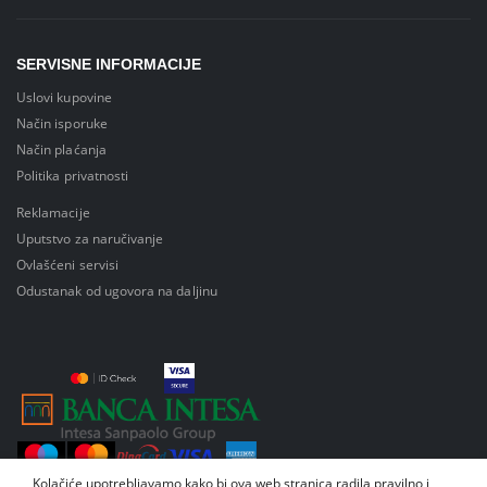
SERVISNE INFORMACIJE
Uslovi kupovine
Način isporuke
Način plaćanja
Politika privatnosti
Reklamacije
Uputstvo za naručivanje
Ovlašćeni servisi
Odustanak od ugovora na daljinu
Kolačiće upotrebljavamo kako bi ova web stranica radila pravilno i