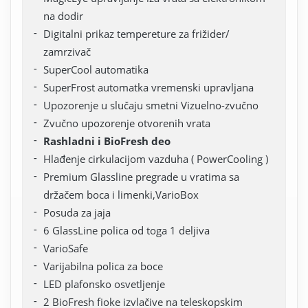
na dodir
Digitalni prikaz tempereture za frižider/
zamrzivač
SuperCool automatika
SuperFrost automatka vremenski upravljana
Upozorenje u slučaju smetni Vizuelno-zvučno
Zvučno upozorenje otvorenih vrata
Rashladni i BioFresh deo
Hlađenje cirkulacijom vazduha ( PowerCooling )
Premium Glassline pregrade u vratima sa
držačem boca i limenki,VarioBox
Posuda za jaja
6 GlassLine polica od toga 1 deljiva
VarioSafe
Varijabilna polica za boce
LED plafonsko osvetljenje
2 BioFresh fioke izvlačive na teleskopskim