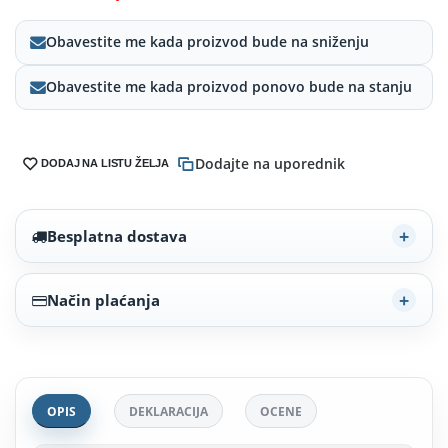
Obavestite me kada proizvod bude na sniženju
Obavestite me kada proizvod ponovo bude na stanju
Dodajte na uporednik
DODAJ NA LISTU ŽELJA
Besplatna dostava
Način plaćanja
OPIS
DEKLARACIJA
OCENE