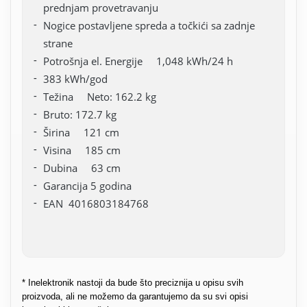
prednjam provetravanju
Nogice postavljene spreda a točkići sa zadnje
strane
Potrošnja el. Energije 1,048 kWh/24 h
383 kWh/god
Težina Neto: 162.2 kg
Bruto: 172.7 kg
Širina 121 cm
Visina 185 cm
Dubina 63 cm
Garancija 5 godina
EAN 4016803184768
* Inelektronik nastoji da bude što preciznija u opisu svih
proizvoda, ali ne možemo da garantujemo da su svi opisi