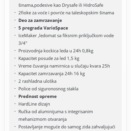
šinama,podesive kao Drysafe ili HidroSafe
2fioke za voće i povrće na taleskopskim šinama
Deo za zamrzavanje
5 pregrada VarioSpace
IceMaker ,ledomat sa fiksnim priključkom vode
3/4"
Proizvodnja kockica leda u 24h 0,8kg
Kapacitet posude za led 1,5 kg
Vreme čuvanja namirnica u slučaju kvara 25h
Kapacitet zamrzavanja 24h 16 kg
2 rashladna uloška
Police od siguronosnog stakla
Prednost opreme
HardLine dizajn
Ručka od aluminijuma s integrisanim
mehanizmom otvaranja
Postavljanje moguće do samog zida zahvaljujući