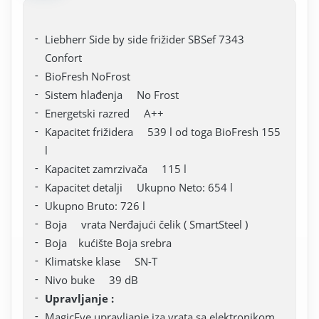
Liebherr Side by side frižider SBSef 7343
Confort
BioFresh NoFrost
Sistem hlađenja No Frost
Energetski razred A++
Kapacitet frižidera 539 l od toga BioFresh 155
l
Kapacitet zamrzivača 115 l
Kapacitet detalji Ukupno Neto: 654 l
Ukupno Bruto: 726 l
Boja vrata Nerđajući čelik ( SmartSteel )
Boja kućište Boja srebra
Klimatske klase SN-T
Nivo buke 39 dB
Upravljanje :
MagicEye upravljanje iza vrata sa elektronikom