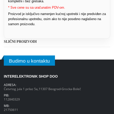
kompletni i bez grešaka.
* Sve cene su sa uračunatim PDV-om.
Proizvod je isključivo namenjen kućnoj upotrebi i nije predviđen za
profesionalnu upotrebu, osim ako to nije posebno naglašeno na
samom proizvodu.
SLIČNI PROIZVODI
Budimo u kontaktu
INTERELEKTRONIK SHOP DOO
ADRESA:
Četvrtog jula 1 prilaz 5a,11307 Beograd-Grocka-Boleč
PIB:
112840329
MB:
21750611