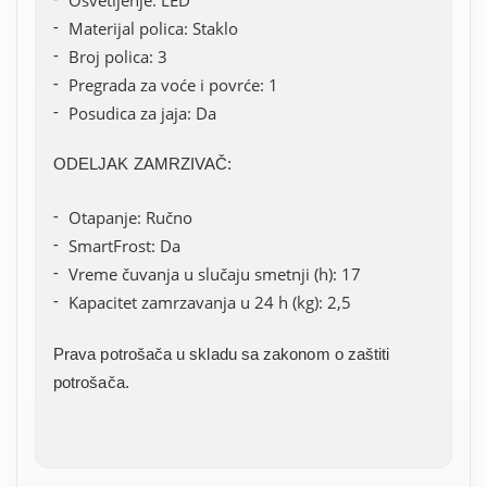
Materijal polica: Staklo
Broj polica: 3
Pregrada za voće i povrće: 1
Posudica za jaja: Da
ODELJAK ZAMRZIVAČ:
Otapanje: Ručno
SmartFrost: Da
Vreme čuvanja u slučaju smetnji (h): 17
Kapacitet zamrzavanja u 24 h (kg): 2,5
Prava potrošača u skladu sa zakonom o zaštiti
potrošača.