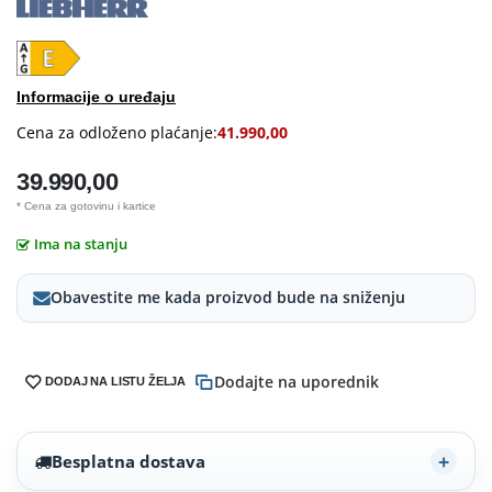
Informacije o uređaju
Cena za odloženo plaćanje:
41.990,00
39.990,00
* Cena za gotovinu i kartice
Ima na stanju
Obavestite me kada proizvod bude na sniženju
Dodajte na uporednik
DODAJ NA LISTU ŽELJA
Besplatna dostava