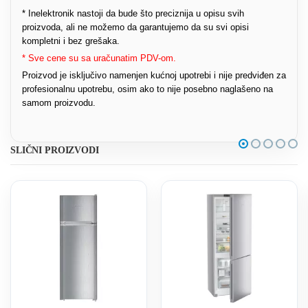
* Inelektronik nastoji da bude što preciznija u opisu svih
proizvoda, ali ne možemo da garantujemo da su svi opisi
kompletni i bez grešaka.
* Sve cene su sa uračunatim PDV-om.
Proizvod je isključivo namenjen kućnoj upotrebi i nije predviđen za
profesionalnu upotrebu, osim ako to nije posebno naglašeno na
samom proizvodu.
SLIČNI PROIZVODI