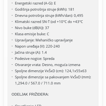
Energetski razred (A-G): E
Godišnja potrošnja struje (kWh): 181
Dnevna potrošnja struje (kWh/dan): 0,495
Klimatski razred SN-T (od +10°C do +43°C
Nivo buke (dB(A)): 37
Klasa emisije buke: C
Upravljanje: Mehaničko upravljanje
Napon uređaja (V): 220-240
Jačina struje (A): 1.4
Podesive nogice: Spreda
Otvaranje vrata: Desno, moguća izmena
Spoljne dimenzije VxŠxD (cm): 124,1x55x63
Spoljne dimenzije sa pakovanjem VxŠxD (mm):
1,294.0 / 567.0 / 711.0 mm
ODELJAK FRIŽIDERA:
Osvetljenje: LED