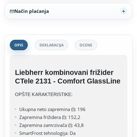
Način plaćanja
OPIS
DEKLARACIJA
OCENE
Liebherr kombinovani frižider
CTele 2131 - Comfort GlassLine
OPŠTE KARAKTERISTIKE:
Ukupna neto zapremina (l): 196
Zapremina frižidera (l): 152,2
Zapremina zamrzivača (l): 43,8
SmartFrost tehnologija: Da