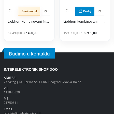
Stari model
Dodaj
Liebherr kombinovani frižider CTele 2931 Comfort GlassLine + SteelLook
Liebherr kombinovani frižider CNsfd 7723 - Plus Line + SteelFinish
57.490,00
57.490,00
159.990,00
139.990,00
Budimo u kontaktu
INTERELEKTRONIK SHOP DOO
ADRESA:
Četvrtog jula 1 prilaz 5a,11307 Beograd-Grocka-Boleč
PIB:
112840329
MB:
21750611
EMAIL:
prodaja@inelektronik.com