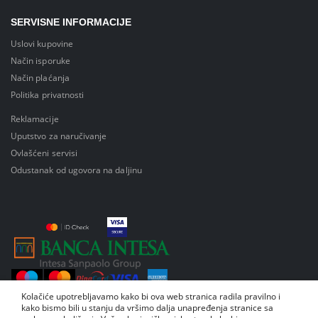
SERVISNE INFORMACIJE
Uslovi kupovine
Način isporuke
Način plaćanja
Politika privatnosti
Reklamacije
Uputstvo za naručivanje
Ovlašćeni servisi
Odustanak od ugovora na daljinu
Kolačiće upotrebljavamo kako bi ova web stranica radila pravilno i
kako bismo bili u stanju da vršimo dalja unapređenja stranice sa