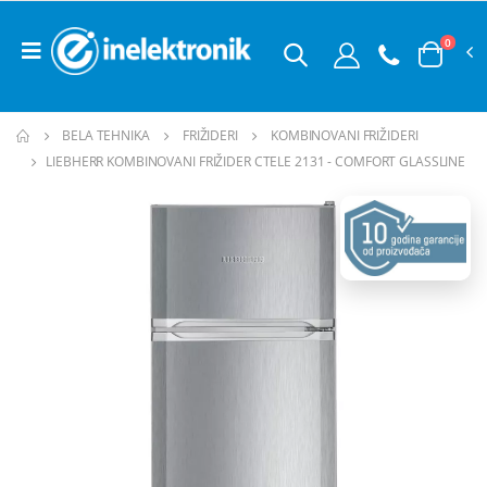
0
BELA TEHNIKA
FRIŽIDERI
KOMBINOVANI FRIŽIDERI
LIEBHERR KOMBINOVANI FRIŽIDER CTELE 2131 - COMFORT GLASSLINE