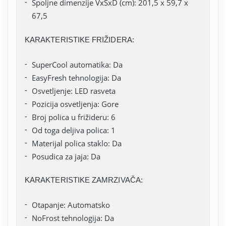
Spoljne dimenzije VxŠxD (cm): 201,5 x 59,7 x
67,5
KARAKTERISTIKE FRIŽIDERA:
SuperCool automatika: Da
EasyFresh tehnologija: Da
Osvetljenje: LED rasveta
Pozicija osvetljenja: Gore
Broj polica u frižideru: 6
Od toga deljiva polica: 1
Materijal polica staklo: Da
Posudica za jaja: Da
KARAKTERISTIKE ZAMRZIVAČA:
Otapanje: Automatsko
NoFrost tehnologija: Da