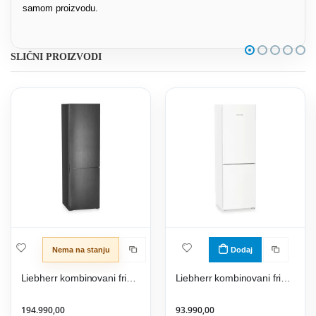
samom proizvodu.
SLIČNI PROIZVODI
Nema na stanju
Dodaj
Liebherr kombinovani frižider CBNbda 572i
Liebherr kombinovani frižider CNc 5203
194.990,00
93.990,00