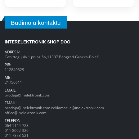
Budimo u kontaktu
INTERELEKTRONIK SHOP DOO
ADRESA:
Četvrtog jula 1 prilaz 5a,11307 Beograd-Grocka-Boleč
PIB:
112840329
MB:
21750611
EMAIL:
prodaja@inelektronik.com
EMAIL:
prodaja@inelektronik.com
reklamacije@inelektronik.com
office@inelektronik.com
TELEFON:
064 1144 728
011 8062 320
011 7873 521