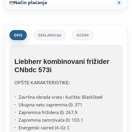
Način plaćanja
OPIS
DEKLARACIJA
OCENE
Liebherr kombinovani frižider
CNbdc 573i
OPŠTE KARAKTERISTIKE:
Završna obrada vrata i kućišta: BlackSteel
Ukupna neto zapremina (l): 371
Zapremina frižidera (l): 267,9
Zapremina zamrzivača (l): 103.1
Energetski razred (A-G): C