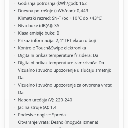
Godišnja potrošnja (kWh/god): 162
Dnevna potrošnje (kWh/dan): 0,443
Klimatski razred: SN-T (od +10°C do +43°C)
Nivo buke (dB(A)): 35
Klasa emisije buke: B
Prikaz informacija: 2,4“ TFT ekran u boji
Kontrole Touch&Swipe elektronika
Digitalni prikaz temperature frižidera: Da
Digitalni prikaz temperature zamrzivača: Da
Vizualno i zvučno upozorenje u slučaju smetnji:
Da
Vizuelno i zvučno upozorenje za otvorena vrata:
Da
Napon uređaja (V): 220-240
Jačina struje (A): 1,4
Podesive nogice: Spreda
Otvaranje vrata: Desno (moguća izmena)