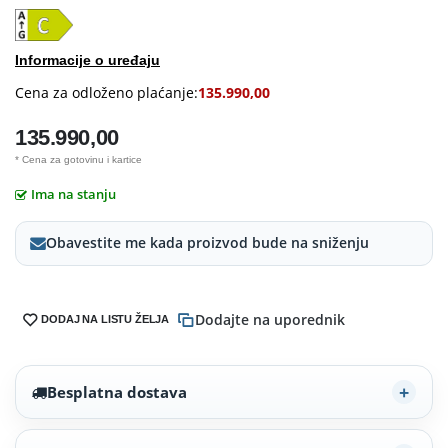
Informacije o uređaju
Cena za odloženo plaćanje:
135.990,00
135.990,00
* Cena za gotovinu i kartice
Ima na stanju
Obavestite me kada proizvod bude na sniženju
Dodajte na uporednik
DODAJ NA LISTU ŽELJA
Besplatna dostava