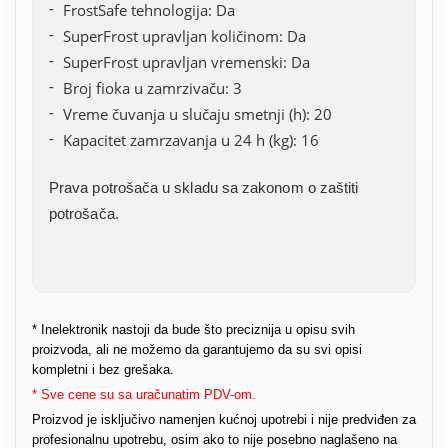
FrostSafe tehnologija: Da
SuperFrost upravljan količinom: Da
SuperFrost upravljan vremenski: Da
Broj fioka u zamrzivaču: 3
Vreme čuvanja u slučaju smetnji (h): 20
Kapacitet zamrzavanja u 24 h (kg): 16
Prava potrošača u skladu sa zakonom o zaštiti
potrošača.
* Inelektronik nastoji da bude što preciznija u opisu svih
proizvoda, ali ne možemo da garantujemo da su svi opisi
kompletni i bez grešaka.
* Sve cene su sa uračunatim PDV-om.
Proizvod je isključivo namenjen kućnoj upotrebi i nije predviđen za
profesionalnu upotrebu, osim ako to nije posebno naglašeno na