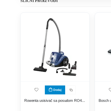
SLIČNI PROIZVODI
Dodaj
Rowenta usisivač sa posudom RO4881EA