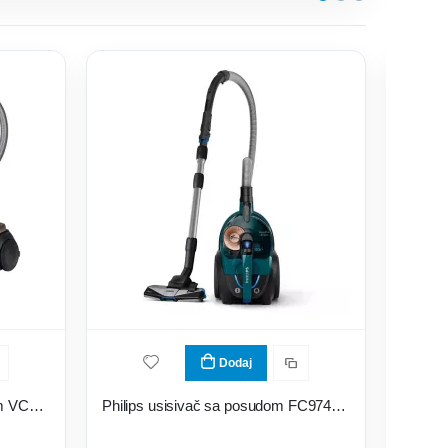
Dodaj
Samsung usisivač sa posudom VC07M3179VD/GE PET CARE
Philips usisivač sa posudom FC9744/09
Bosch