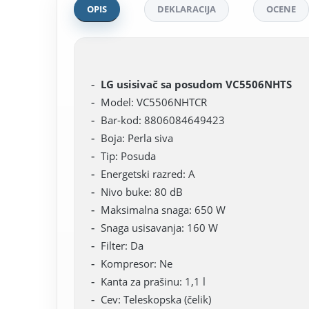
OPIS
DEKLARACIJA
OCENE
LG usisivač sa posudom VC5506NHTS
Model: VC5506NHTCR
Bar-kod: 8806084649423
Boja: Perla siva
Tip: Posuda
Energetski razred: A
Nivo buke: 80 dB
Maksimalna snaga: 650 W
Snaga usisavanja: 160 W
Filter: Da
Kompresor: Ne
Kanta za prašinu: 1,1 l
Cev: Teleskopska (čelik)