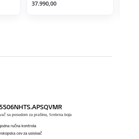
37.990,00
42.990
5506NHTS.APSQVMR
ivač sa posudom za prašinu, Srebrna boja
odna ručna kontrola
eskopska cev za usisivač