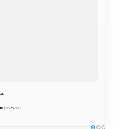
ka.
om proizvodu.