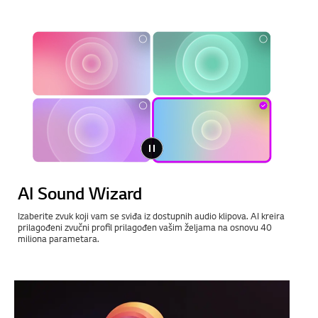
AI Sound Wizard
Izaberite zvuk koji vam se sviđa iz dostupnih audio klipova. AI kreira
prilagođeni zvučni profil prilagođen vašim željama na osnovu 40
miliona parametara.