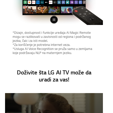
*Dizajn, dostupnost i funkcije uređaja AI Magic Remote
mogu se razlikovati u zavisnosti od regiona i podržanog
jezika, čak i za isti model.
*Za korišćenje je potrebna internet veza.
*Usluga AI Voice Recognition se pruža samo u zemljama
koje podržavaju NLP na maternjem jeziku.
Doživite šta LG AI TV može da
uradi za vas!