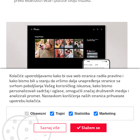
preko Bluetooth veze i pustite svoju muziku.
Kolačiće upotrebljavamo kako bi ova web stranica radila pravilno i
kako bismo bili u stanju da vršimo dalja unapređenja stranice sa
svrhom poboljšanja Vašeg korisničkog iskustva, kako bismo
personalizovali sadržaj i oglase, omogućili značaj društvenih medija i
analizirali promet. Nastavkom korišćenja naših stranica prihvatate
upotrebu kolačića.
Lako pristupite Google slikama i
Obavezni
Trajni
Statistika
Marketing
prikažite svoje uspomene
Saznaj više
Slažem se
DODAJTE U KORPU
Bez po muke povežite nalog Google slika s TV uređajem pomoću
telefona. Lako personalizujte prostor pomoću sadržaja iz fototeke.