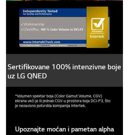
Sertifikovane 100% intenzivne boje
uz LG QNED
*Volumen spektar boja (Color Gamut Volume, CGV)
ekrana veći je ili jednak CGV-u prostora boja DCI-P3, što
je nezavisno potvrdila kompanija Intertek.
Upoznajte moćan i pametan alpha