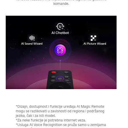
komande.
*Dizajn, dostupnost i funkcije uređaja AI Magic Remote
mogu se razlikovati u zavisnosti od regiona i podržanog
jezika, čak i za isti model.
*Za neke funkcije je potrebna internet veza.
*Usluga AI Voice Recognition se pruža samo u zemljama