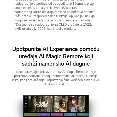
nadogradnje u periodu od pet godina, pri čemu je prag
unapred instalirana verzija webOS-a, a raspored
nadogradnji varira od kraja meseca do početka godine.
*Ažuriranja i raspored nekih funkcija, aplikacija i usluga
mogu se razlikovati u zavisnosti od modela i regiona.
*Dostupne su nadogradnje za OLED uređaje iz 2022. i
UHD uređaje iz 2023, kao i novije modele.
Upotpunite AI Experience pomoću
uređaja AI Magic Remote koji
sadrži namensko AI dugme
Lako upravljajte televizorom uz AI Magic Remote – nije
potreban dodatni uređaj! Jednostavne, ali moćne funkcije
klika, kao i prevlačenja i otpuštanja čine korišćenje webOS-a
intuitivnim i lakim.