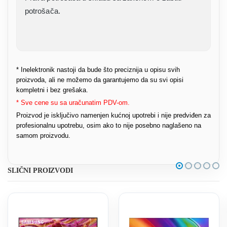
potrošača.
* Inelektronik nastoji da bude što preciznija u opisu svih
proizvoda, ali ne možemo da garantujemo da su svi opisi
kompletni i bez grešaka.
* Sve cene su sa uračunatim PDV-om.
Proizvod je isključivo namenjen kućnoj upotrebi i nije predviđen za
profesionalnu upotrebu, osim ako to nije posebno naglašeno na
samom proizvodu.
SLIČNI PROIZVODI