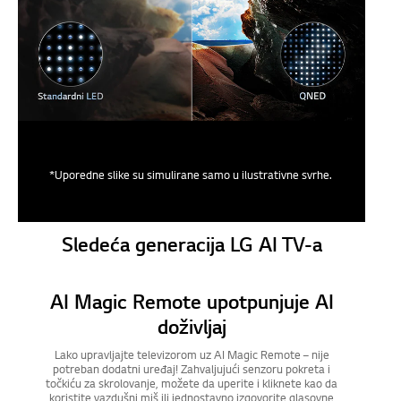
*Uporedne slike su simulirane samo u ilustrativne svrhe.
Sledeća generacija LG AI TV-a
AI Magic Remote upotpunjuje AI
doživljaj
Lako upravljajte televizorom uz AI Magic Remote – nije
potreban dodatni uređaj! Zahvaljujući senzoru pokreta i
točkiću za skrolovanje, možete da uperite i kliknete kao da
koristite vazdušni miš ili jednostavno izgovorite glasovne