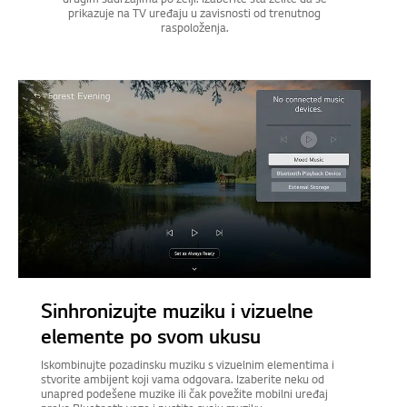
drugim sadržajima po želji. Izaberite šta želite da se
prikazuje na TV uređaju u zavisnosti od trenutnog
raspoloženja.
Sinhronizujte muziku i vizuelne
elemente po svom ukusu
Iskombinujte pozadinsku muziku s vizuelnim elementima i
stvorite ambijent koji vama odgovara. Izaberite neku od
unapred podešene muzike ili čak povežite mobilni uređaj