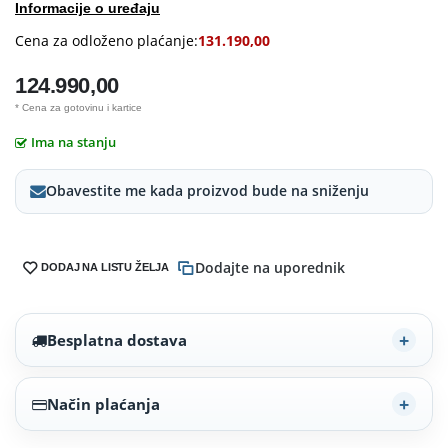
Informacije o uređaju
Cena za odloženo plaćanje:
131.190,00
124.990,00
* Cena za gotovinu i kartice
Ima na stanju
Obavestite me kada proizvod bude na sniženju
Dodajte na uporednik
DODAJ NA LISTU ŽELJA
Besplatna dostava
Način plaćanja