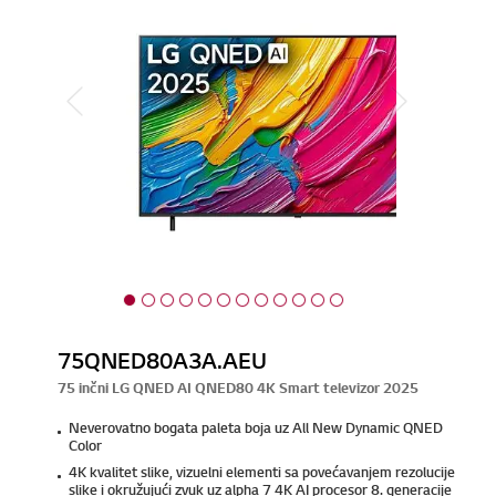
75QNED80A3A.AEU
75 inčni LG QNED AI QNED80 4K Smart televizor 2025
Neverovatno bogata paleta boja uz All New Dynamic QNED
Color
4K kvalitet slike, vizuelni elementi sa povećavanjem rezolucije
slike i okružujući zvuk uz alpha 7 4K AI procesor 8. generacije