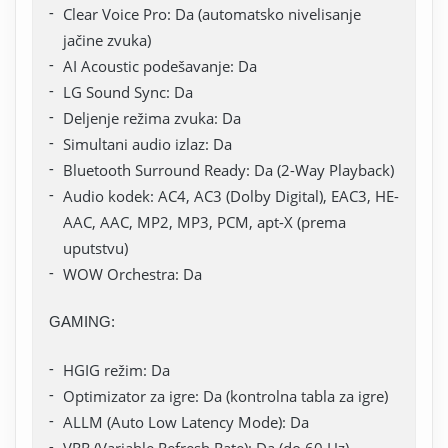
Clear Voice Pro: Da (automatsko nivelisanje
jačine zvuka)
AI Acoustic podešavanje: Da
LG Sound Sync: Da
Deljenje režima zvuka: Da
Simultani audio izlaz: Da
Bluetooth Surround Ready: Da (2-Way Playback)
Audio kodek: AC4, AC3 (Dolby Digital), EAC3, HE-
AAC, AAC, MP2, MP3, PCM, apt-X (prema
uputstvu)
WOW Orchestra: Da
GAMING:
HGIG režim: Da
Optimizator za igre: Da (kontrolna tabla za igre)
ALLM (Auto Low Latency Mode): Da