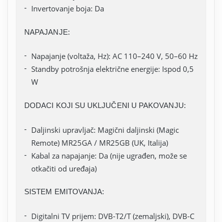
Invertovanje boja: Da
NAPAJANJE:
Napajanje (voltaža, Hz): AC 110–240 V, 50–60 Hz
Standby potrošnja električne energije: Ispod 0,5
W
DODACI KOJI SU UKLJUČENI U PAKOVANJU:
Daljinski upravljač: Magični daljinski (Magic
Remote) MR25GA / MR25GB (UK, Italija)
Kabal za napajanje: Da (nije ugrađen, može se
otkačiti od uređaja)
SISTEM EMITOVANJA:
Digitalni TV prijem: DVB-T2/T (zemaljski), DVB-C