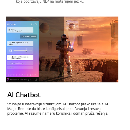
koje podržavaju NLP na maternjem jeziku.
AI Chatbot
Stupajte u interakciju s funkcijom AI Chatbot preko uređaja AI
Magic Remote da biste konfigurisali podešavanja i rešavali
probleme. AI razume nameru korisnika i odmah pruža rešenja.