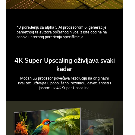
*U poređenju sa alpha 5 AI procesorom 6. generacije
pametnog televizora početnog nivoa iz iste godine na
osnovu internog poređenja specifikacija.
4K Super Upscaling oživljava svaki
kadar
Moćan LG procesor povećava rezoluciju na originalni
kvalitet. Uživajte u poboljšanoj rezoluciji, osvetljenosti i
jasnoći uz 4K Super Upscaling.