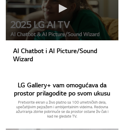
AI Chatbot i AI Picture/Sound
Wizard
LG Gallery+ vam omogućava da
prostor prilagodite po svom ukusu
Pretvorite ekran u živo platno sa 100 umetničkih dela,
upečatljivim pejzažem i ambijentalnim videima. Redovna
ažuriranja zbirke pobrinuće se da prostor ostane živ čak i
kad ne gledate TV.