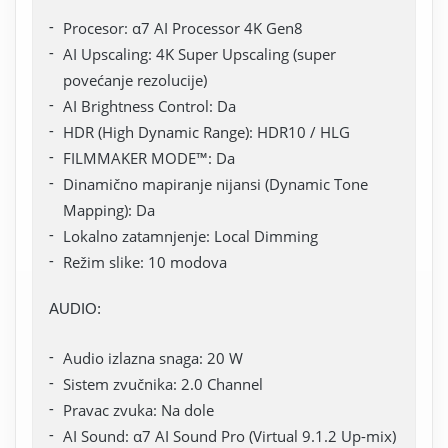
Procesor: α7 AI Processor 4K Gen8
AI Upscaling: 4K Super Upscaling (super
povećanje rezolucije)
AI Brightness Control: Da
HDR (High Dynamic Range): HDR10 / HLG
FILMMAKER MODE™: Da
Dinamično mapiranje nijansi (Dynamic Tone
Mapping): Da
Lokalno zatamnjenje: Local Dimming
Režim slike: 10 modova
AUDIO:
Audio izlazna snaga: 20 W
Sistem zvučnika: 2.0 Channel
Pravac zvuka: Na dole
AI Sound: α7 AI Sound Pro (Virtual 9.1.2 Up-mix)