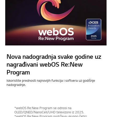
Nova nadogradnja svake godine uz
nagrađivani webOS Re:New
Program
Iskoristite prednosti najnovijih funkcija i softvera uz godišnje
nadogradnje.
*webOS Re:New Program se odnosi na
OLED/QNED/NanoCell/UHD televizore iz 2025.
*webOS Re:New Program podržava ukupno četiri