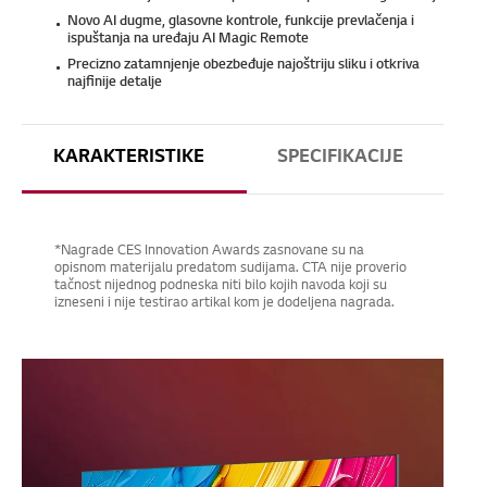
Novo AI dugme, glasovne kontrole, funkcije prevlačenja i
ispuštanja na uređaju AI Magic Remote
Precizno zatamnjenje obezbeđuje najoštriju sliku i otkriva
najfinije detalje
KARAKTERISTIKE
SPECIFIKACIJE
*Nagrade CES Innovation Awards zasnovane su na
opisnom materijalu predatom sudijama. CTA nije proverio
tačnost nijednog podneska niti bilo kojih navoda koji su
izneseni i nije testirao artikal kom je dodeljena nagrada.