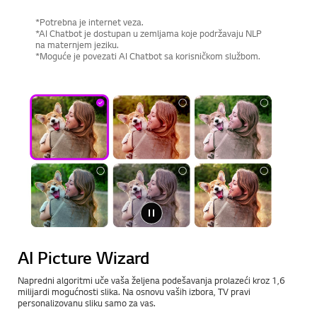
*Potrebna je internet veza.
*AI Chatbot je dostupan u zemljama koje podržavaju NLP
na maternjem jeziku.
*Moguće je povezati AI Chatbot sa korisničkom službom.
AI Picture Wizard
Napredni algoritmi uče vaša željena podešavanja prolazeći kroz 1,6
milijardi mogućnosti slika. Na osnovu vaših izbora, TV pravi
personalizovanu sliku samo za vas.