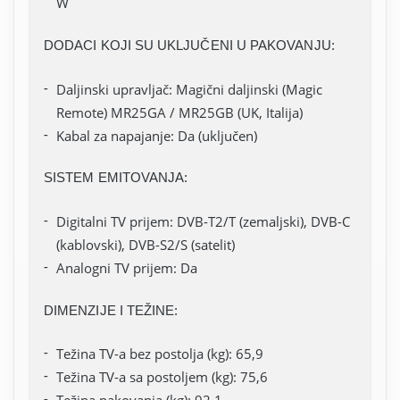
W
DODACI KOJI SU UKLJUČENI U PAKOVANJU:
Daljinski upravljač: Magični daljinski (Magic
Remote) MR25GA / MR25GB (UK, Italija)
Kabal za napajanje: Da (uključen)
SISTEM EMITOVANJA:
Digitalni TV prijem: DVB-T2/T (zemaljski), DVB-C
(kablovski), DVB-S2/S (satelit)
Analogni TV prijem: Da
DIMENZIJE I TEŽINE:
Težina TV-a bez postolja (kg): 65,9
Težina TV-a sa postoljem (kg): 75,6