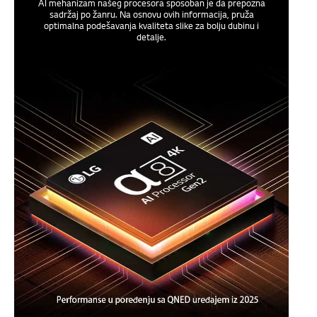
AI mehanizam našeg procesora sposoban je da prepozna
sadržaj po žanru. Na osnovu ovih informacija, pruža
optimalna podešavanja kvaliteta slike za bolju dubinu i
detalje.