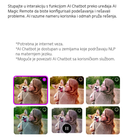
Stupajte u interakciju s funkcijom AI Chatbot preko uređaja AI
Magic Remote da biste konfigurisali podešavanja i rešavali
probleme. AI razume nameru korisnika i odmah pruža rešenja.
*Potrebna je internet veza.
*AI Chatbot je dostupan u zemljama koje podržavaju NLP
na maternjem jeziku.
*Moguće je povezati AI Chatbot sa korisničkom službom.