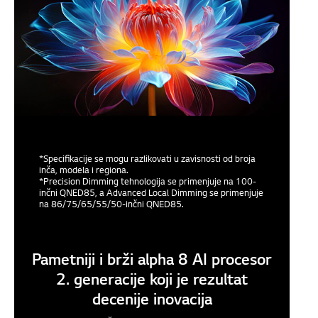
*Specifikacije se mogu razlikovati u zavisnosti od broja
inča, modela i regiona.
*Precision Dimming tehnologija se primenjuje na 100-
inčni QNED85, a Advanced Local Dimming se primenjuje
na 86/75/65/55/50-inčni QNED85.
Pametniji i brži alpha 8 AI procesor
2. generacije koji je rezultat
decenije inovacija