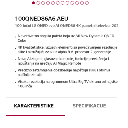
100QNED86A6.AEU
100-inčni LG QNED evo AI QNED86 4K pametni televizor 2025
Neverovatno bogata paleta boja uz All New Dynamic QNED
Color
4K kvalitet slike, vizuelni elementi sa povećavanjem rezolucije
slike i okružujući zvuk uz alpha 8 AI procesor 2. generacije
Novo AI dugme, glasovne kontrole, funkcije prevlačenja i
ispuštanja na uređaju AI Magic Remote
Precizno zatamnjenje obezbeđuje najoštriju sliku i otkriva
najfinije detalje
Visoka rezolucija na ogromnom Ultra Big TV ekranu od najviše
100 inča
KARAKTERISTIKE
SPECIFIKACIJE