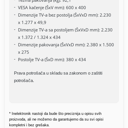
Težina pakovanja (kg): 92,1
VESA kačenje (ŠxV mm): 600 x 400
Dimenzije TV-a bez postolja (ŠxVxD mm): 2.230
x 1.277 x 49,9
Dimenzije TV-a sa postoljem (ŠxVxD mm): 2.230
x 1.372 / 1.324 x 434
Dimenzije pakovanja (ŠxVxD mm): 2.380 x 1.500
x 275
Postolje TV-a (ŠxD mm): 380 x 434
Prava potrošača u skladu sa zakonom o zaštiti
potrošača.
* Inelektronik nastoji da bude što preciznija u opisu svih
proizvoda, ali ne možemo da garantujemo da su svi opisi
kompletni i bez grešaka.