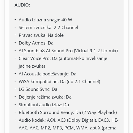
AUDIO:
Audio izlazna snaga: 40 W
Sistem zvučnika: 2.2 Channel
Pravac zvuka: Na dole
Dolby Atmos: Da
AI Sound: α8 AI Sound Pro (Virtual 9.1.2 Up-mix)
Clear Voice Pro: Da (automatsko nivelisanje
jačine zvuka)
AI Acoustic podešavanje: Da
WiSA kompatibilan: Da (do 2.1 Channel)
LG Sound Sync: Da
Deljenje režima zvuka: Da
Simultani audio izlaz: Da
Bluetooth Surround Ready: Da (2 Way Playback)
Audio kodek: AC4, AC3 (Dolby Digital), EAC3, HE-
AAC, AAC, MP2, MP3, PCM, WMA, apt-X (prema