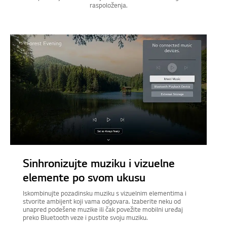
raspoloženja.
Sinhronizujte muziku i vizuelne
elemente po svom ukusu
Iskombinujte pozadinsku muziku s vizuelnim elementima i
stvorite ambijent koji vama odgovara. Izaberite neku od
unapred podešene muzike ili čak povežite mobilni uređaj
preko Bluetooth veze i pustite svoju muziku.