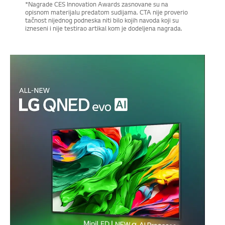
*Nagrade CES Innovation Awards zasnovane su na
opisnom materijalu predatom sudijama. CTA nije proverio
tačnost nijednog podneska niti bilo kojih navoda koji su
izneseni i nije testirao artikal kom je dodeljena nagrada.