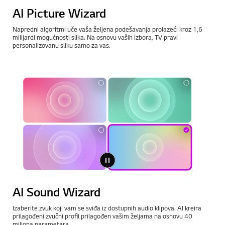
AI Picture Wizard
Napredni algoritmi uče vaša željena podešavanja prolazeći kroz 1,6
milijardi mogućnosti slika. Na osnovu vaših izbora, TV pravi
personalizovanu sliku samo za vas.
AI Sound Wizard
Izaberite zvuk koji vam se sviđa iz dostupnih audio klipova. AI kreira
prilagođeni zvučni profil prilagođen vašim željama na osnovu 40
miliona parametara.