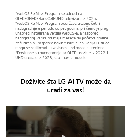
*webOS Re:New Program se odnosi na
OLED/QNED/NanoCell/UHD televizore iz 2025.
*webOS Re:New Program podržava ukupno četiri
nadogradnje u periodu od pet godina, pri čemu je prag
unapred instalirana verzija webOS-a, a raspored
nadogradnji varira od kraja meseca do početka godine.
*Ažuriranja i raspored nekih funkcija, aplikacija i usluga
mogu se razlikovati u zavisnosti od modela i regiona.
*Dostupne su nadogradnje za OLED uređaje iz 2022. i
UHD uređaje iz 2023, kao i novije modele.
Doživite šta LG AI TV može da
uradi za vas!