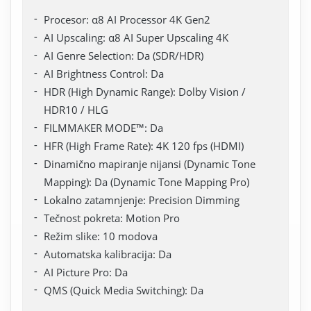
Procesor: α8 AI Processor 4K Gen2
AI Upscaling: α8 AI Super Upscaling 4K
AI Genre Selection: Da (SDR/HDR)
AI Brightness Control: Da
HDR (High Dynamic Range): Dolby Vision /
HDR10 / HLG
FILMMAKER MODE™: Da
HFR (High Frame Rate): 4K 120 fps (HDMI)
Dinamično mapiranje nijansi (Dynamic Tone
Mapping): Da (Dynamic Tone Mapping Pro)
Lokalno zatamnjenje: Precision Dimming
Tečnost pokreta: Motion Pro
Režim slike: 10 modova
Automatska kalibracija: Da
AI Picture Pro: Da
QMS (Quick Media Switching): Da