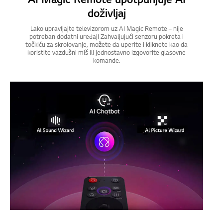
AI Magic Remote upotpunjuje AI
doživljaj
Lako upravljajte televizorom uz AI Magic Remote – nije
potreban dodatni uređaj! Zahvaljujući senzoru pokreta i
točkiću za skrolovanje, možete da uperite i kliknete kao da
koristite vazdušni miš ili jednostavno izgovorite glasovne
komande.