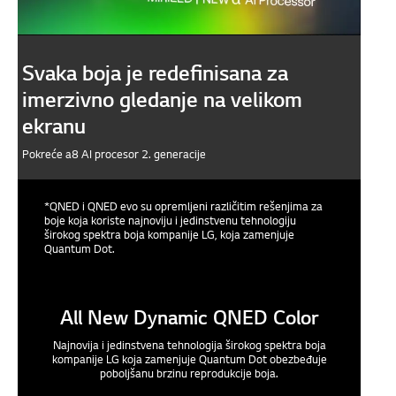
Svaka boja je redefinisana za
imerzivno gledanje na velikom
ekranu
Pokreće a8 AI procesor 2. generacije
*QNED i QNED evo su opremljeni različitim rešenjima za
boje koja koriste najnoviju i jedinstvenu tehnologiju
širokog spektra boja kompanije LG, koja zamenjuje
Quantum Dot.
All New Dynamic QNED Color
Najnovija i jedinstvena tehnologija širokog spektra boja
kompanije LG koja zamenjuje Quantum Dot obezbeđuje
poboljšanu brzinu reprodukcije boja.