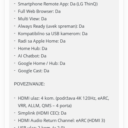
Smartphone Remote App: Da (LG ThinQ)
Full Web Browser: Da
Multi View: Da
Always Ready (uvek spreman): Da
Kompatibilno sa USB kamerom: Da
Radi sa Apple Home: Da
Home Hub: Da
AI Chatbot: Da
Google Home / Hub: Da
Google Cast: Da
POVEZIVANJE:
HDMI ulaz: 4 kom. (podržava 4K 120Hz, eARC,
VRR, ALLM, QMS – 4 porta)
Simplink (HDMI CEC): Da
HDMI Audio Return Channel: eARC (HDMI 3)
USB ulaz: 2 kom. (v 2.0)