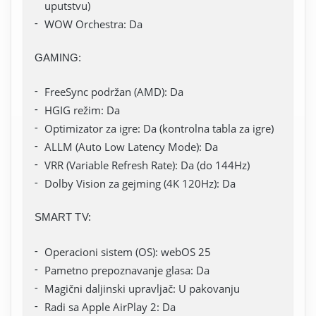
uputstvu)
WOW Orchestra: Da
GAMING:
FreeSync podržan (AMD): Da
HGIG režim: Da
Optimizator za igre: Da (kontrolna tabla za igre)
ALLM (Auto Low Latency Mode): Da
VRR (Variable Refresh Rate): Da (do 144Hz)
Dolby Vision za gejming (4K 120Hz): Da
SMART TV:
Operacioni sistem (OS): webOS 25
Pametno prepoznavanje glasa: Da
Magični daljinski upravljač: U pakovanju
Radi sa Apple AirPlay 2: Da