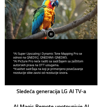
*AI Super Upscaling i Dynamic Tone Mapping Pro se
odnosi na QNED92, QNED9M i QNED85.
*AI Picture Pro neće raditi sa sadržajem sa zaštitom
autorskih prava na OTT uslugama.
*Kvalitet sadržaja na koji je primenjeno povećavanje
rezolucije slike zavisi od rezolucije izvora.
Sledeća generacija LG AI TV-a