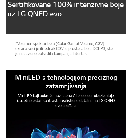
Sertifikovane 100% intenzivne boje
uz LG QNED evo
*Volumen spektar boja (Color Gamut Volume, CGV)
ekrana veći je ili jednak CGV-u prostora boja DCI-P3, što
je nezavisno potvrdila kompanija Intertek.
MiniLED s tehnologijom preciznog
zatamnjivanja
MiniLED koji pokreće novi alpha AI procesor obezbeđuje
izuzetno oštar kontrast i realistične detalne na LG QNED
evo uređaju.