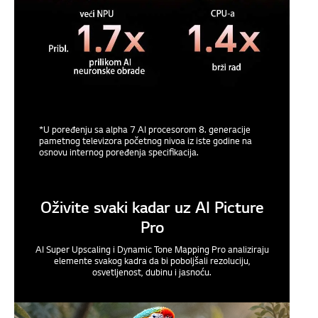
*U poređenju sa alpha 7 AI procesorom 8. generacije
pametnog televizora početnog nivoa iz iste godine na
osnovu internog poređenja specifikacija.
Oživite svaki kadar uz AI Picture
Pro
AI Super Upscaling i Dynamic Tone Mapping Pro analiziraju
elemente svakog kadra da bi poboljšali rezoluciju,
osvetljenost, dubinu i jasnoću.