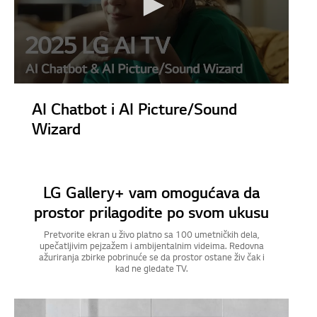
AI Chatbot i AI Picture/Sound
Wizard
LG Gallery+ vam omogućava da
prostor prilagodite po svom ukusu
Pretvorite ekran u živo platno sa 100 umetničkih dela,
upečatljivim pejzažem i ambijentalnim videima. Redovna
ažuriranja zbirke pobrinuće se da prostor ostane živ čak i
kad ne gledate TV.