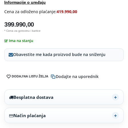
Informacije o uređaju
Cena za odloženo plaćanje:
419.990,00
399.990,00
* Cena za gotovinu i kartice
Ima na stanju
Obavestite me kada proizvod bude na sniženju
Dodajte na uporednik
DODAJ NA LISTU ŽELJA
Besplatna dostava
Način plaćanja