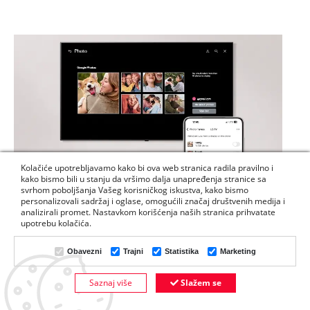
Kolačiće upotrebljavamo kako bi ova web stranica radila pravilno i
kako bismo bili u stanju da vršimo dalja unapređenja stranice sa
svrhom poboljšanja Vašeg korisničkog iskustva, kako bismo
personalizovali sadržaj i oglase, omogućili značaj društvenih medija i
analizirali promet. Nastavkom korišćenja naših stranica prihvatate
upotrebu kolačića.
Lako pristupite Google slikama i
Obavezni
Trajni
Statistika
Marketing
prikažite svoje uspomene
Bez po muke povežite nalog Google slika s TV uređajem pomoću
Saznaj više
Slažem se
DODAJTE U KORPU
telefona. Lako personalizujte prostor pomoću sadržaja iz fototeke.