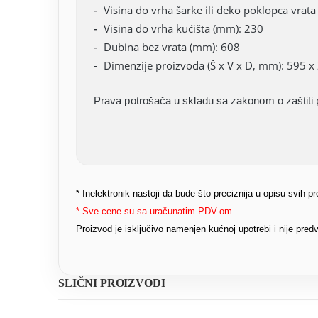
Visina do vrha šarke ili deko poklopca vrat
Visina do vrha kućišta (mm): 230
Dubina bez vrata (mm): 608
Dimenzije proizvoda (Š x V x D, mm): 595 x
Prava potrošača u skladu sa zakonom o zaštiti 
* Inelektronik nastoji da bude što preciznija u opisu svih 
* Sve cene su sa uračunatim PDV-om.
Proizvod je isključivo namenjen kućnoj upotrebi i nije pr
SLIČNI PROIZVODI