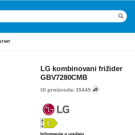
NTAKT
LG kombinovani frižider
GBV7280CMB
ID proizvoda: 35445
Informacije o uređaju