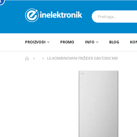
PROIZVODI
PROMO
INFO
BLOG
KO
LG KOMBINOVANI FRIŽIDER GBV7280CMB