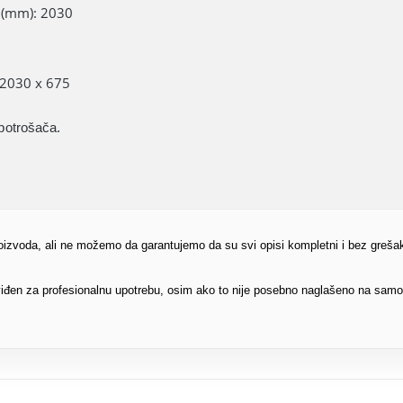
a (mm): 2030
 2030 x 675
potrošača.
proizvoda, ali ne možemo da garantujemo da su svi opisi kompletni i bez greša
edviđen za profesionalnu upotrebu, osim ako to nije posebno naglašeno na sam