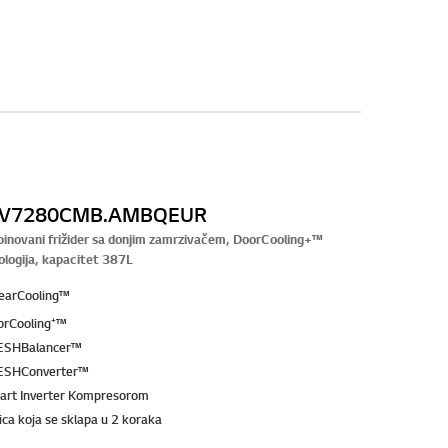
V7280CMB.AMBQEUR
inovani frižider sa donjim zamrzivačem, DoorCooling+™
ologija, kapacitet 387L
nearCooling™
orCooling⁺™
ESHBalancer™
ESHConverter™
art Inverter Kompresorom
ica koja se sklapa u 2 koraka