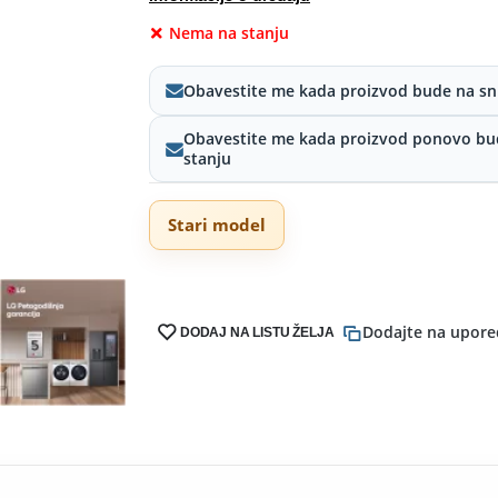
Nema na stanju
Obavestite me kada proizvod bude na sn
Obavestite me kada proizvod ponovo bu
stanju
Stari model
Dodajte na upore
DODAJ NA LISTU ŽELJA