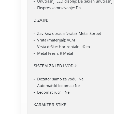
Unutrašnji LED displej: Da (ekran unutrašnji
Ekspres zamrzavanje: Da
DIZAJN:
Završna obrada (vrata): Metal Sorbet
Vrata (materijal): VCM
Vrsta drške: Horizontalni džep
Metal Fresh: R Metal
SISTEM ZA LED I VODU:
Dozator samo za vodu: Ne
Automatski ledomat: Ne
Ledomat ručni: Ne
KARAKTERISTIKE: