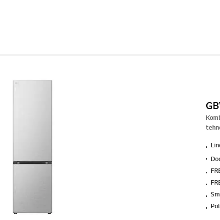
GB
Komb
tehn
Li
Do
FR
FR
Sm
Pol