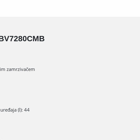
 GBV7280CMB
njim zamrzivačem
uređaja (l): 44