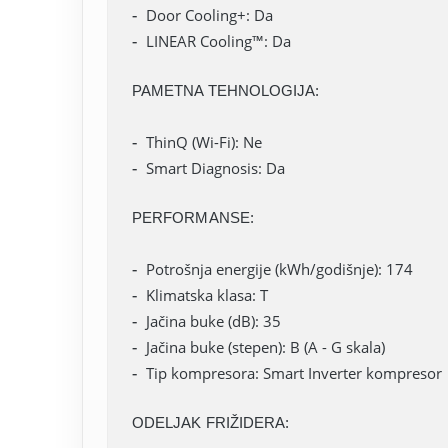
Door Cooling+: Da
LINEAR Cooling™: Da
PAMETNA TEHNOLOGIJA:
ThinQ (Wi-Fi): Ne
Smart Diagnosis: Da
PERFORMANSE:
Potrošnja energije (kWh/godišnje): 174
Klimatska klasa: T
Jačina buke (dB): 35
Jačina buke (stepen): B (A - G skala)
Tip kompresora: Smart Inverter kompresor
ODELJAK FRIŽIDERA: