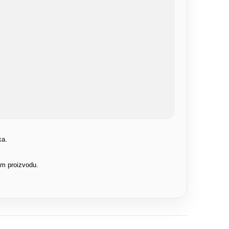
ka.
om proizvodu.