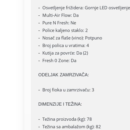
Osvetljenje frižidera: Gornje LED osvetljenje
Multi-Air Flow: Da
Pure N Fresh: Ne
Police kaljeno staklo: 2
Nosač za flaše (vino): Potpuno
Broj polica u vratima: 4
Kutija za povrće: Da (2)
Fresh 0 Zone: Da
ODELJAK ZAMRZIVAČA:
Broj fioka u zamrzivaču: 3
DIMENZIJE I TEŽINA:
Težina proizvoda (kg): 78
Težina sa ambalažom (kg): 82